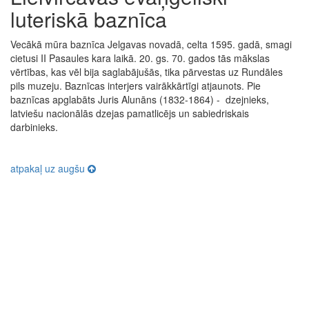
luteriskā baznīca
Vecākā mūra baznīca Jelgavas novadā, celta 1595. gadā, smagi
cietusi II Pasaules kara laikā. 20. gs. 70. gados tās mākslas
vērtības, kas vēl bija saglabājušās, tika pārvestas uz Rundāles
pils muzeju. Baznīcas interjers vairākkārtīgi atjaunots. Pie
baznīcas apglabāts Juris Alunāns (1832-1864) - dzejnieks,
latviešu nacionālās dzejas pamatlicējs un sabiedriskais
darbinieks.
atpakaļ uz augšu