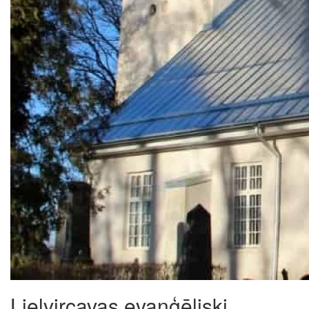
Lielvircavas evaņģēliski