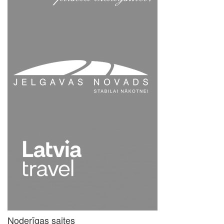
Noderīgas saites