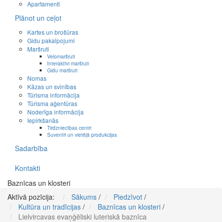
Apartamenti
Plānot un ceļot
Kartes un brošūras
Gidu pakalpojumi
Maršruti
Velomaršruti
Interaktīvi maršruti
Gidu maršruti
Nomas
Kāzas un svinības
Tūrisma informācija
Tūrisma aģentūras
Noderīga informācija
Iepirkšanās
Tirdzniecības centri
Suvenīri un vietējā produkcijas
Sadarbība
Kontakti
Baznīcas un klosteri
Aktīvā pozīcija:
Sākums
/
Piedzīvot
/
Kultūra un tradīcijas
/
Baznīcas un klosteri
/
Lielvircavas evaņģēliski luteriskā baznīca