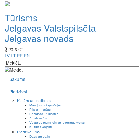
Tūrisms
Jelgavas Valstspilsēta
Jelgavas novads
20.6 C°
LV
LT
EE
EN
Sākums
Piedzīvot
Kultūra un tradīcijas
Muzeji un ekspozīcijas
Pilis un muižas
Baznīcas un klosteri
Amatniecība
Vēstures pieminekļi un piemiņas vietas
Kultūras objekti
Piedzīvojums
Daba un parki