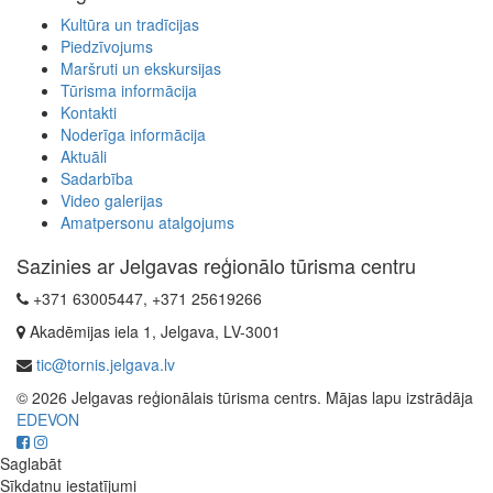
Kultūra un tradīcijas
Piedzīvojums
Maršruti un ekskursijas
Tūrisma informācija
Kontakti
Noderīga informācija
Aktuāli
Sadarbība
Video galerijas
Amatpersonu atalgojums
Sazinies ar Jelgavas reģionālo tūrisma centru
+371 63005447, +371 25619266
Akadēmijas iela 1, Jelgava, LV-3001
tic@tornis.jelgava.lv
© 2026 Jelgavas reģionālais tūrisma centrs. Mājas lapu izstrādāja
EDEVON
Saglabāt
Sīkdatņu iestatījumi