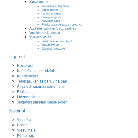
Aktīvā atpūta
Izbraucieni ar kuģīšiem
Ūdens tūrisms
Izjādes ar zirgiem
Fitness un sports
Aktivitātes dabā
Piknika vietas Jelgavā un apkārtnē
Apskates saimniecības, ražotnes
Veselība un labsajūta
Izklaides vietas
Rotaļu istabas un laukumi
Izklaides vietas
Jelgavas naktsdzīve
Izgaršot
Restorāni
Kafejnīcas un krodziņi
Konditorejas
Tējnīcas, kafijas bāri, vīna bāri
Ātrās ēdināšanas uzņēmumi
Picērijas
Līdzņemšanai
Jelgavas pilsētas īpašie ēdieni
Nakšņot
Viesnīca
Hosteļi
Viesu māja
Kempings