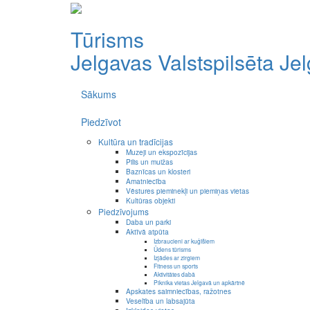
Tūrisms
Jelgavas Valstspilsēta
Je
Sākums
Piedzīvot
Kultūra un tradīcijas
Muzeji un ekspozīcijas
Pilis un muižas
Baznīcas un klosteri
Amatniecība
Vēstures pieminekļi un piemiņas vietas
Kultūras objekti
Piedzīvojums
Daba un parki
Aktīvā atpūta
Izbraucieni ar kuģīšiem
Ūdens tūrisms
Izjādes ar zirgiem
Fitness un sports
Aktivitātes dabā
Piknika vietas Jelgavā un apkārtnē
Apskates saimniecības, ražotnes
Veselība un labsajūta