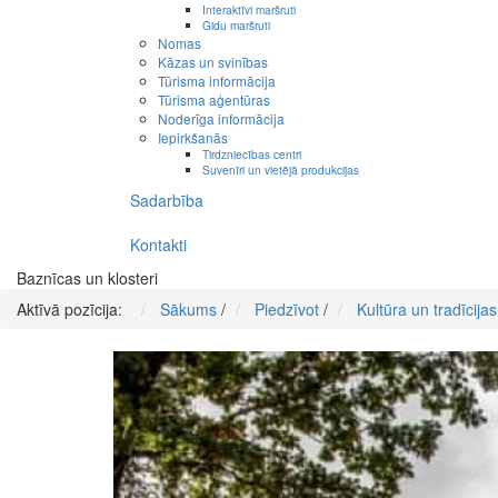
Interaktīvi maršruti
Gidu maršruti
Nomas
Kāzas un svinības
Tūrisma informācija
Tūrisma aģentūras
Noderīga informācija
Iepirkšanās
Tirdzniecības centri
Suvenīri un vietējā produkcijas
Sadarbība
Kontakti
Baznīcas un klosteri
Aktīvā pozīcija:
Sākums
/
Piedzīvot
/
Kultūra un tradīcijas