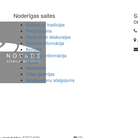
Noderīgas saites
S
c
Kultūra un tradīcijas
Piedzīvojums
Maršruti un ekskursijas
Tūrisma informācija
Kontakti
Noderīga informācija
Aktuāli
Sadarbība
Video galerijas
Amatpersonu atalgojums