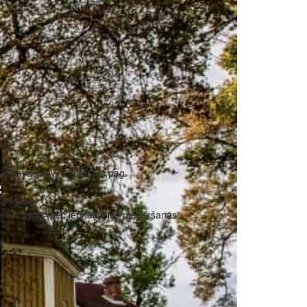
Jelgavas nov., Līvbērzes pag.
6466355
rba laiks – pēc iepriekšējas pieteikšanās