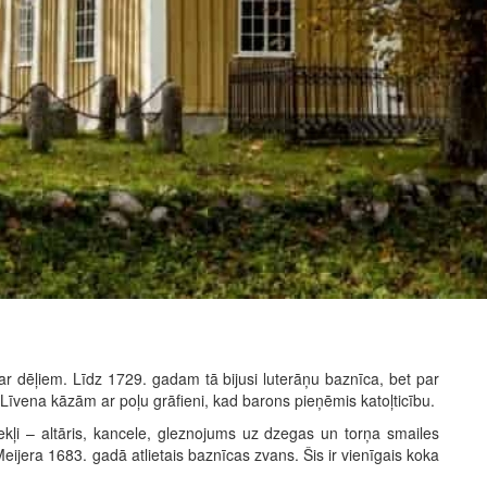
r dēļiem. Līdz 1729. gadam tā bijusi luterāņu baznīca, bet par
īvena kāzām ar poļu grāfieni, kad barons pieņēmis katoļticību.
kļi – altāris, kancele, gleznojums uz dzegas un torņa smailes
jera 1683. gadā atlietais baznīcas zvans. Šis ir vienīgais koka