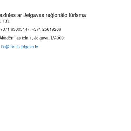
azinies ar Jelgavas reģionālo tūrisma
entru
+371 63005447, +371 25619266
Akadēmijas iela 1, Jelgava, LV-3001
tic@tornis.jelgava.lv