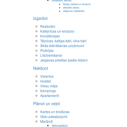
Izklaides vietas
Rotaļu istabas un laukumi
Izklaides vietas
Jelgavas naktsdzīve
Izgaršot
Restorāni
Kafejnīcas un krodziņi
Konditorejas
Tējnīcas, kafijas bāri, vīna bāri
Ātrās ēdināšanas uzņēmumi
Picērijas
Līdzņemšanai
Jelgavas pilsētas īpašie ēdieni
Nakšņot
Viesnīca
Hosteļi
Viesu māja
Kempings
Apartamenti
Plānot un ceļot
Kartes un brošūras
Gidu pakalpojumi
Maršruti
Velomaršruti