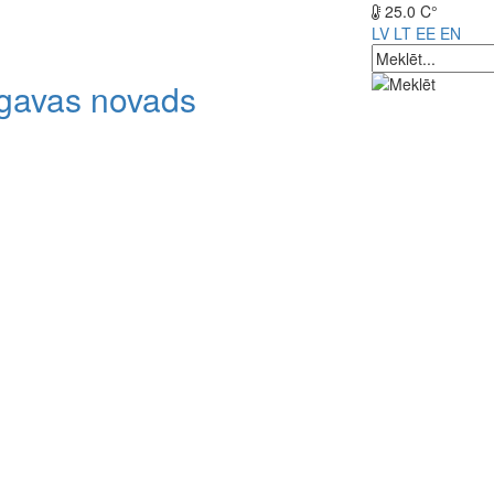
25.0 C°
LV
LT
EE
EN
lgavas novads