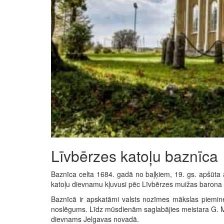
Līvbērzes katoļu baznīca
Baznīca celta 1684. gadā no baļķiem, 19. gs. apšūta a
katoļu dievnamu kļuvusi pēc Līvbērzes muižas barona L
Baznīcā ir apskatāmi valsts nozīmes mākslas piemine
noslēgums. Līdz mūsdienām saglabājies meistara G. Mei
dievnams Jelgavas novadā.