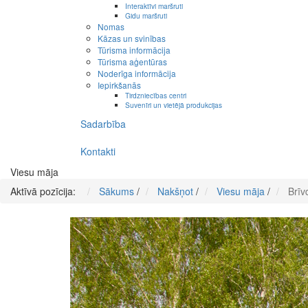
Interaktīvi maršruti
Gidu maršruti
Nomas
Kāzas un svinības
Tūrisma informācija
Tūrisma aģentūras
Noderīga informācija
Iepirkšanās
Tirdzniecības centri
Suvenīri un vietējā produkcijas
Sadarbība
Kontakti
Viesu māja
Aktīvā pozīcija:
Sākums
/
Nakšņot
/
Viesu māja
/
Brīv