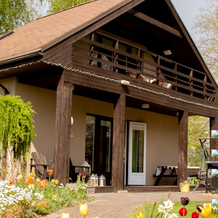
2
in
LV
Da
N