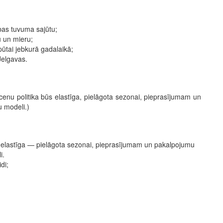
abas tuvuma sajūtu;
 un mieru;
ūtai jebkurā gadalaikā;
Jelgavas.
cenu politika būs elastīga, pielāgota sezonai, pieprasījumam un
u modeli.)
 elastīga — pielāgota sezonai, pieprasījumam un pakalpojumu
deli.
di;