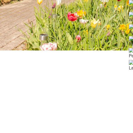
Ģ
Wi
Au
Pi
Pe
La