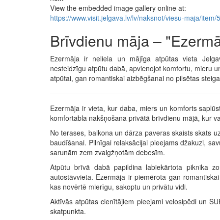
View the embedded image gallery online at:
https://www.visit.jelgava.lv/lv/naksnot/viesu-maja/it
Brīvdienu māja – "Ezermā
Ezermāja ir neliela un mājīga atpūtas vieta Jel
nesteidzīgu atpūtu dabā, apvienojot komfortu, mieru 
atpūtai, gan romantiskai aizbēgšanai no pilsētas steiga
Ezermāja ir vieta, kur daba, miers un komforts saplūs
komfortabla nakšņošana privātā brīvdienu mājā, kur va
No terases, balkona un dārza paveras skaists skats uz a
baudīšanai. Pilnīgai relaksācijai pieejams džakuzi, sa
sarunām zem zvaigžņotām debesīm.
Atpūtu brīvā dabā papildina labiekārtota piknika z
autostāvvieta. Ezermāja ir piemērota gan romantiska
kas novērtē mierīgu, sakoptu un privātu vidi.
Aktīvās atpūtas cienītājiem pieejami velosipēdi un SUP
skatpunkta.