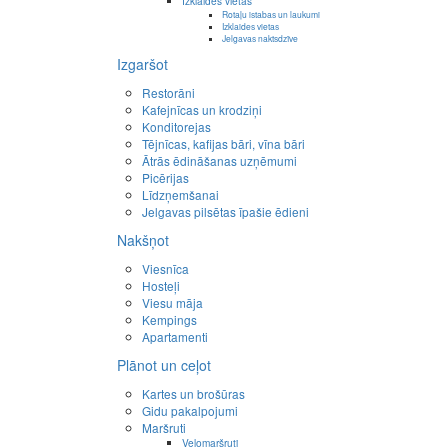
Izklaides vietas
Rotaļu istabas un laukumi
Izklaides vietas
Jelgavas naktsdzīve
Izgaršot
Restorāni
Kafejnīcas un krodziņi
Konditorejas
Tējnīcas, kafijas bāri, vīna bāri
Ātrās ēdināšanas uzņēmumi
Picērijas
Līdzņemšanai
Jelgavas pilsētas īpašie ēdieni
Nakšņot
Viesnīca
Hosteļi
Viesu māja
Kempings
Apartamenti
Plānot un ceļot
Kartes un brošūras
Gidu pakalpojumi
Maršruti
Velomaršruti