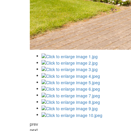
prev
next