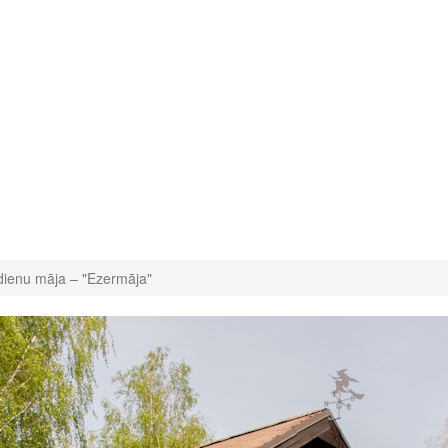
dienu māja – "Ezermāja"