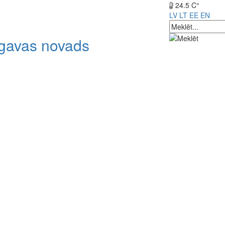
24.5 C°
LV
LT
EE
EN
lgavas novads