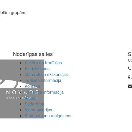
lielām grupām;
.
Noderīgas saites
S
c
Kultūra un tradīcijas
Piedzīvojums
Maršruti un ekskursijas
Tūrisma informācija
Kontakti
Noderīga informācija
Aktuāli
Sadarbība
Video galerijas
Amatpersonu atalgojums