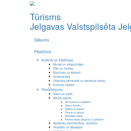
Tūrisms
Jelgavas Valstspilsēta
Je
Sākums
Piedzīvot
Kultūra un tradīcijas
Muzeji un ekspozīcijas
Pilis un muižas
Baznīcas un klosteri
Amatniecība
Vēstures pieminekļi un piemiņas vietas
Kultūras objekti
Piedzīvojums
Daba un parki
Aktīvā atpūta
Izbraucieni ar kuģīšiem
Ūdens tūrisms
Izjādes ar zirgiem
Fitness un sports
Aktivitātes dabā
Piknika vietas Jelgavā un apkārtnē
Apskates saimniecības, ražotnes
Veselība un labsajūta