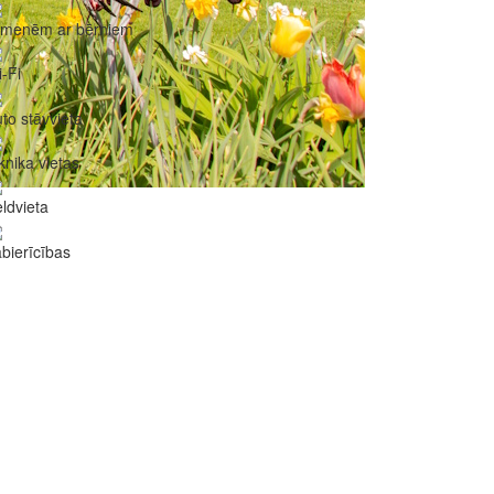
imenēm ar bērniem
-Fi
to stāvvieta
knika vietas
ldvieta
bierīcības