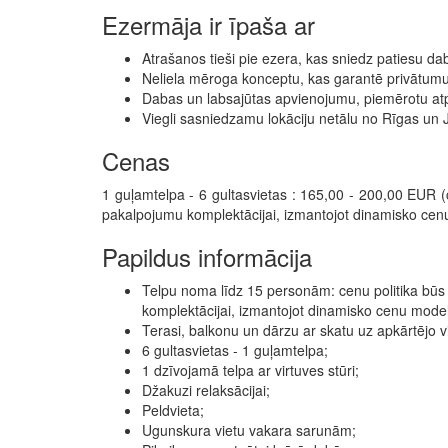
Ezermāja ir īpaša ar
Atrašanos tieši pie ezera, kas sniedz patiesu d
Neliela mēroga konceptu, kas garantē privātumu
Dabas un labsajūtas apvienojumu, piemērotu atp
Viegli sasniedzamu lokāciju netālu no Rīgas un 
Cenas
1 guļamtelpa - 6 gultasvietas : 165,00 - 200,00 EUR (
pakalpojumu komplektācijai, izmantojot dinamisko cen
Papildus informācija
Telpu noma līdz 15 personām: cenu politika būs
komplektācijai, izmantojot dinamisko cenu mo
Terasi, balkonu un dārzu ar skatu uz apkārtējo vi
6 gultasvietas - 1 guļamtelpa;
1 dzīvojamā telpa ar virtuves stūri;
Džakuzi relaksācijai;
Peldvieta;
Ugunskura vietu vakara sarunām;