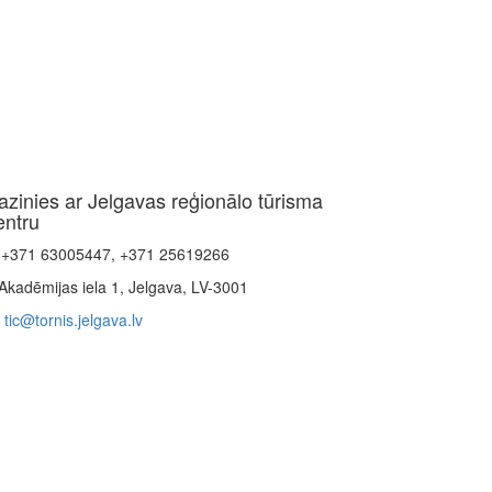
azinies ar Jelgavas reģionālo tūrisma
entru
+371 63005447, +371 25619266
Akadēmijas iela 1, Jelgava, LV-3001
tic@tornis.jelgava.lv