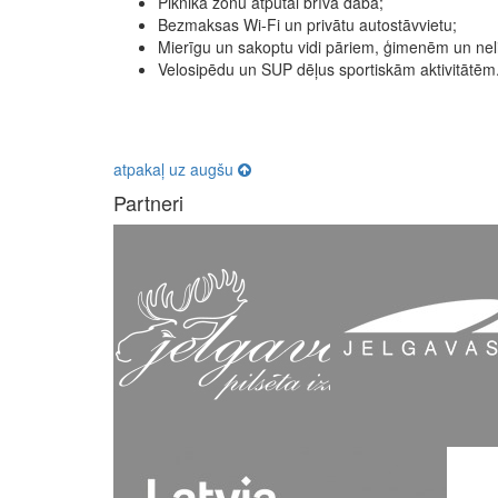
Piknika zonu atpūtai brīvā dabā;
Bezmaksas Wi‑Fi un privātu autostāvvietu;
Mierīgu un sakoptu vidi pāriem, ģimenēm un ne
Velosipēdu un SUP dēļus sportiskām aktivitātēm
atpakaļ uz augšu
Partneri