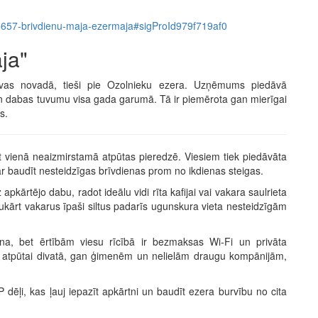
em/5657-brivdienu-maja-ezermaja#sigProId979f719af0
ja"
gavas novadā, tieši pie Ozolnieku ezera. Uzņēmums piedāvā
un dabas tuvumu visa gada garumā. Tā ir piemērota gan mierīgai
s.
t vienā neaizmirstamā atpūtas pieredzē. Viesiem tiek piedāvāta
r baudīt nesteidzīgas brīvdienas prom no ikdienas steigas.
pkārtējo dabu, radot ideālu vidi rīta kafijai vai vakara saulrieta
vukārt vakarus īpaši siltus padarīs ugunskura vieta nesteidzīgām
ona, bet ērtībām viesu rīcībā ir bezmaksas Wi-Fi un privāta
i atpūtai divatā, gan ģimenēm un nelielām draugu kompānijām,
 dēļi, kas ļauj iepazīt apkārtni un baudīt ezera burvību no cita