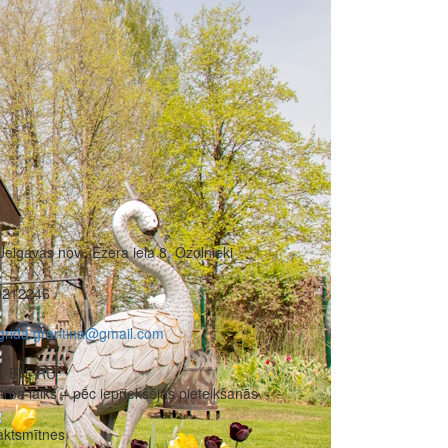
Jelgavas nov., Ezera iela 8, Ozolnieki
0212246
grida.grantina@gmail.com
, EN, RU
rba laiks – pēc iepriekšējas pieteikšanās
aktsmītnes