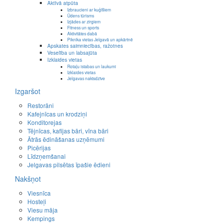
Aktīvā atpūta
Izbraucieni ar kuģīšiem
Ūdens tūrisms
Izjādes ar zirgiem
Fitness un sports
Aktivitātes dabā
Piknika vietas Jelgavā un apkārtnē
Apskates saimniecības, ražotnes
Veselība un labsajūta
Izklaides vietas
Rotaļu istabas un laukumi
Izklaides vietas
Jelgavas naktsdzīve
Izgaršot
Restorāni
Kafejnīcas un krodziņi
Konditorejas
Tējnīcas, kafijas bāri, vīna bāri
Ātrās ēdināšanas uzņēmumi
Picērijas
Līdzņemšanai
Jelgavas pilsētas īpašie ēdieni
Nakšņot
Viesnīca
Hosteļi
Viesu māja
Kempings