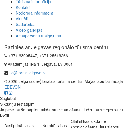
Tūrisma informācija
Kontakti
Noderīga informācija
Aktuāli
Sadarbība
Video galerijas
Amatpersonu atalgojums
Sazinies ar Jelgavas reģionālo tūrisma centru
+371 63005447, +371 25619266
Akadēmijas iela 1, Jelgava, LV-3001
tic@tornis.jelgava.lv
© 2026 Jelgavas reģionālais tūrisma centrs. Mājas lapu izstrādāja
EDEVON
Saglabāt
Sīkdatņu iestatījumi
Ja piekrītat šo papildu sīkdatņu izmantošanai, lūdzu, atzīmējiet savu
izvēli:
Statistikas sīkdatne
Apstiprināt visas
Noraidīt visas
(nepieciešama, lai uzlabotu