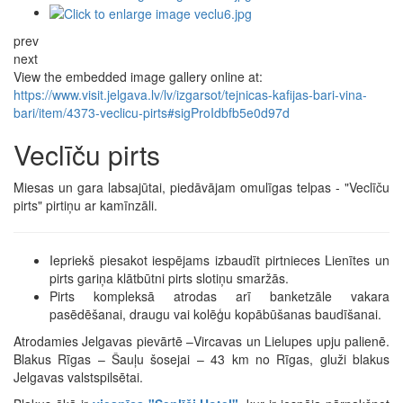
prev
next
View the embedded image gallery online at:
https://www.visit.jelgava.lv/lv/izgarsot/tejnicas-kafijas-bari-vina-
bari/item/4373-veclicu-pirts#sigProIdbfb5e0d97d
Veclīču pirts
Miesas un gara labsajūtai, piedāvājam omulīgas telpas - "Veclīču
pirts" pirtiņu ar kamīnzāli.
Iepriekš piesakot iespējams izbaudīt pirtnieces Lienītes un
pirts gariņa klātbūtni pirts slotiņu smaržās.
Pirts kompleksā atrodas arī banketzāle vakara
pasēdēšanai, draugu vai kolēģu kopābūšanas baudīšanai.
Atrodamies Jelgavas pievārtē –Vircavas un Lielupes upju palienē.
Blakus Rīgas – Šauļu šosejai – 43 km no Rīgas, gluži blakus
Jelgavas valstspilsētai.