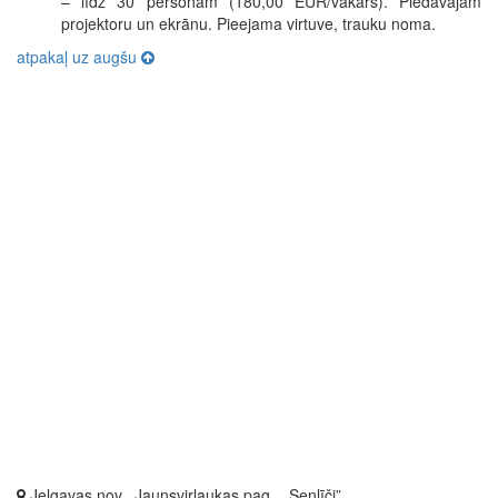
– līdz 30 personām (180,00 EUR/vakars). Piedāvājam
projektoru un ekrānu. Pieejama virtuve, trauku noma.
atpakaļ uz augšu
Jelgavas nov., Jaunsvirlaukas pag., „Senlīči”