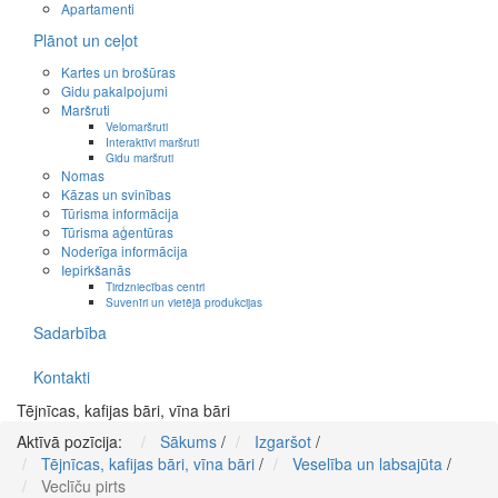
Apartamenti
Plānot un ceļot
Kartes un brošūras
Gidu pakalpojumi
Maršruti
Velomaršruti
Interaktīvi maršruti
Gidu maršruti
Nomas
Kāzas un svinības
Tūrisma informācija
Tūrisma aģentūras
Noderīga informācija
Iepirkšanās
Tirdzniecības centri
Suvenīri un vietējā produkcijas
Sadarbība
Kontakti
Tējnīcas, kafijas bāri, vīna bāri
Aktīvā pozīcija:
Sākums
/
Izgaršot
/
Tējnīcas, kafijas bāri, vīna bāri
/
Veselība un labsajūta
/
Veclīču pirts