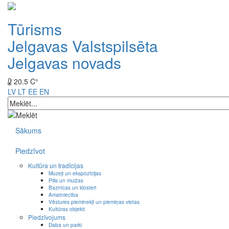
Tūrisms
Jelgavas Valstspilsēta
Jelgavas novads
20.5 C°
LV
LT
EE
EN
Sākums
Piedzīvot
Kultūra un tradīcijas
Muzeji un ekspozīcijas
Pilis un muižas
Baznīcas un klosteri
Amatniecība
Vēstures pieminekļi un piemiņas vietas
Kultūras objekti
Piedzīvojums
Daba un parki