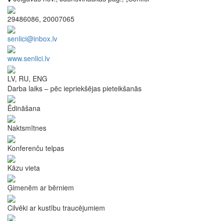
29486086, 20007065
senlici@inbox.lv
www.senlici.lv
LV, RU, ENG
Darba laiks – pēc iepriekšējas pieteikšanās
Ēdināšana
Naktsmītnes
Konferenču telpas
Kāzu vieta
Ģimenēm ar bērniem
Cilvēki ar kustību traucējumiem