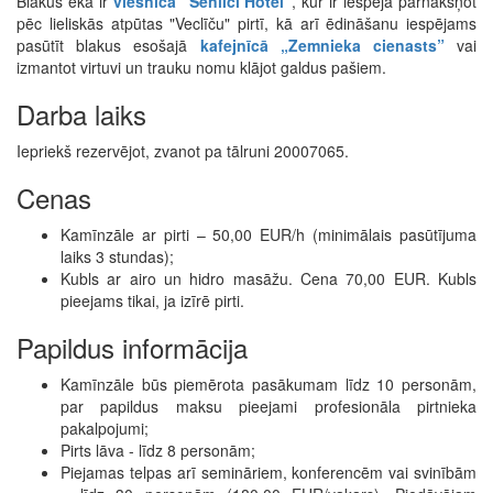
Blakus ēkā ir
viesnīca "Senlīči Hotel"
, kur ir iespēja pārnakšņot
pēc lieliskās atpūtas "Veclīču" pirtī, kā arī ēdināšanu iespējams
pasūtīt blakus esošajā
kafejnīcā „Zemnieka cienasts”
vai
izmantot virtuvi un trauku nomu klājot galdus pašiem.
Darba laiks
Iepriekš rezervējot, zvanot pa tālruni 20007065.
Cenas
Kamīnzāle ar pirti – 50,00 EUR/h (minimālais pasūtījuma
laiks 3 stundas);
Kubls ar airo un hidro masāžu. Cena 70,00 EUR. Kubls
pieejams tikai, ja izīrē pirti.
Papildus informācija
Kamīnzāle būs piemērota pasākumam līdz 10 personām,
par papildus maksu pieejami profesionāla pirtnieka
pakalpojumi;
Pirts lāva - līdz 8 personām;
Piejamas telpas arī semināriem, konferencēm vai svinībām