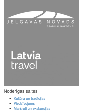
Noderīgas saites
Kultūra un tradīcijas
Piedzīvojums
Maršruti un ekskursijas