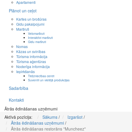
Apartamenti
Plānot un ceļot
Kartes un brošūras
Gidu pakalpojumi
Maršruti
Velomaršruti
Interaktīvi maršruti
Gidu maršruti
Nomas
Kāzas un svinības
Tūrisma informācija
Tūrisma aģentūras
Noderīga informācija
Iepirkšanās
Tirdzniecības centri
Suvenīri un vietējā produkcijas
Sadarbība
Kontakti
Ātrās ēdināšanas uzņēmumi
Aktīvā pozīcija:
Sākums
/
Izgaršot
/
Ātrās ēdināšanas uzņēmumi
/
Ātrās ēdināšanas restorāns "Muncheez"