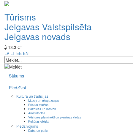
Tūrisms
Jelgavas Valstspilsēta
Jelgavas novads
13.3 C°
LV
LT
EE
EN
Sākums
Piedzīvot
Kultūra un tradīcijas
Muzeji un ekspozīcijas
Pilis un muižas
Baznīcas un klosteri
Amatniecība
Vēstures pieminekļi un piemiņas vietas
Kultūras objekti
Piedzīvojums
Daba un parki