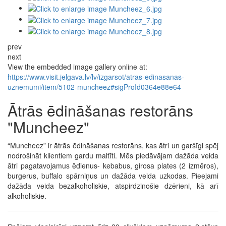
prev
next
View the embedded image gallery online at:
https://www.visit.jelgava.lv/lv/izgarsot/atras-edinasanas-
uznemumi/item/5102-muncheez#sigProId0364e88e64
Ātrās ēdināšanas restorāns
"Muncheez"
“Muncheez” ir ātrās ēdināšanas restorāns, kas ātri un garšīgi spēj
nodrošināt klientiem gardu maltīti. Mēs piedāvājam dažāda veida
ātri pagatavojamus ēdienus- kebabus, girosa plates (2 izmēros),
burgerus, buffalo spārniņus un dažāda veida uzkodas. Pieejami
dažāda veida bezalkoholiskie, atspirdzinošie dzērieni, kā arī
alkoholiskie.