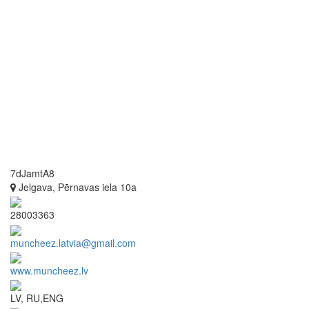
7dJamtA8
Jelgava, Pērnavas iela 10a
28003363
muncheez.latvia@gmail.com
www.muncheez.lv
LV, RU,ENG