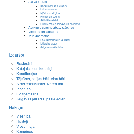
Aktīvā atpūta
Izbraucieni ar kuģīšiem
Ūdens tūrisms
Izjādes ar zirgiem
Fitness un sports
Aktivitātes dabā
Piknika vietas Jelgavā un apkārtnē
Apskates saimniecības, ražotnes
Veselība un labsajūta
Izklaides vietas
Rotaļu istabas un laukumi
Izklaides vietas
Jelgavas naktsdzīve
Izgaršot
Restorāni
Kafejnīcas un krodziņi
Konditorejas
Tējnīcas, kafijas bāri, vīna bāri
Ātrās ēdināšanas uzņēmumi
Picērijas
Līdzņemšanai
Jelgavas pilsētas īpašie ēdieni
Nakšņot
Viesnīca
Hosteļi
Viesu māja
Kempings