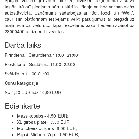
Spējam vienlaicīgi uzņemt līdz 20 cilvēkiem uzņēmuma 2.stāva
telpās, kā arī pieejams bērnu stūrītis. Pieejama bezmaksas,plaša
autostāvvieta. Uzņēmums sadarbojas ar “Bolt food” un “Wolt”,
caur šīm platformām iespējams veikt pasūtijumus ar piegādi uz
mājām/darba vietu u.c., tāpat iespējams pasūtīt ēdienu zvanot uz
28000400 un izņemt uz vietas.
Darba laiks
Pirmdiena - Ceturtdiena 11:00- 21:00
Piektdiena - Sestdiena 11:00 -22:00
Svētdiena 11:00-21:00
Cenu kategorija
No 4,50 EUR līdz 10,00 EUR
Ēdienkarte
Mazs kebabs - 4,50 EUR;
XL girosa plate - 7,50 EUR;
Muncheez burgers- 8,00 EUR;
Pepsi, Mirinda, 7up - 1,50 EUR;