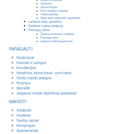
Veeturism
Jojimas žirgais
Kūno rengyba ir sportas
Veiklos gamtoje
Iškylų vietos Jelgavoje ir apylinkėse
Lankomi ūkiai, gamyklos
Sveikata ir gera savijauta
Pramogų vietos
Žaidimų kambariai ir aikštelės
Pramogų vietos
Jelgavos naktinis gyvenimas
PARAGAUTI
Restoranai
Kavinės ir užeigos
Konditerijos
Arbatinės, kavos barai, vyno barai
Greito maisto įstaigos
Picerijos
Išsinešti
Jelgavos miesto išskirtiniai patiekalai
NAKVOTI
Viešbutis
Hosteliai
Svečių namai
Kempingas
Apartamentai