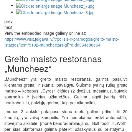
prev
next
View the embedded image gallery online at:
https://www.visit.jelgava.lv/lt/poilsis-ir-pramogos/greito-maisto-
istaigos/item/5102-muncheez#sigProId0364e88e64
Greito maisto restoranas
„Muncheez“
„Muncheez“ yra greito maisto restoranas, galintis pasiūlyti
klientams greitai ir skaniai pavalgyti. Siūlome įvairių rūšių greito
maisto – kebabus, „Gyros“ lėkštes (2 dydžių), mėsainius, buivolo
sparnelius ir įvairius užkandžius. Galima įsigyti įvairių rūšių
nealkoholinių, gaiviųjų gėrimų, taip pat alkoholinių.
Įmonės 2 aukšto patalpose vienu metu galime priimti iki 20
žmonių, yra vaikų kampelis. Yra nemokama, erdvi automobilių
stovėjimo aikštelė. Įmonė bendradarbiauja su „Bolt food“ ir „Wolt“,
per šias platformas galima pateikti užsakymus su pristatymu į