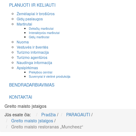
PLANUOTI IR KELIAUTI
Žemėlapiai ir brošiūros
Gidų paslaugos
Maršrutai
Dviračių maršrutai
Interaktyvūs maršrutai
Gidų maršrutai
Nuoma
Vestuvės ir šventės
Turizmo informacija
Turizmo agentūros
Naudinga informacija
Apsipirkimas
Prekybos centrai
Suvenyrai ir vietinė produkcija
BENDRADARBIAVIMAS
KONTAKTAI
Greito maisto įstaigos
Jūs esate čia:
Pradžia
/
PARAGAUTI
/
Greito maisto įstaigos
/
Greito maisto restoranas „Muncheez“