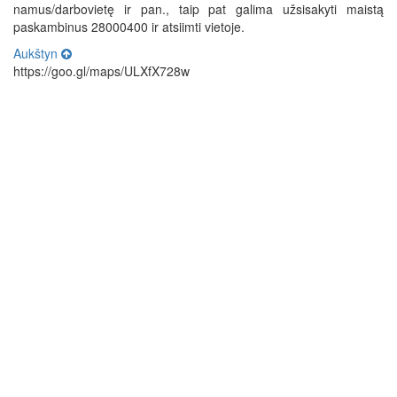
namus/darbovietę ir pan., taip pat galima užsisakyti maistą
paskambinus 28000400 ir atsiimti vietoje.
Aukštyn
https://goo.gl/maps/ULXfX728w