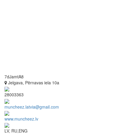
7dJamtA8
Jelgava, Pērnavas iela 10a
28003363
muncheez.latvia@gmail.com
www.muncheez.lv
LV, RU,ENG