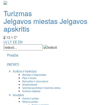
Turizmas
Jelgavos miestas
Jelgavos
apskritis
13.1 C°
LV
LT
EE
EN
Pradžia
PATIRTI
Kultūra ir tradicijos
Muziejai ir ekspozicijos
Pilys ir dvarai
Bažnyčios ir vienuolynai
Amatininkystė
Istoriniai paminklai ir istorinės vietos
Kultūros objektai
Nuotykis
Gamta ir parkai
Aktyvus poilsis
Išvykos su laiveliais