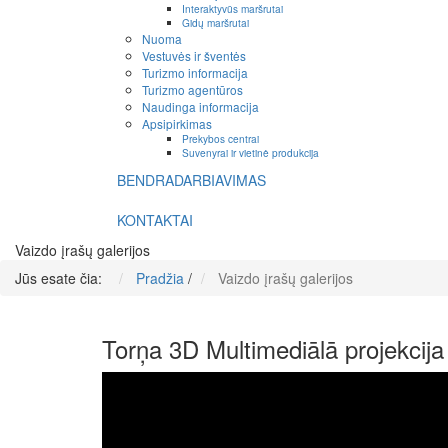
Interaktyvūs maršrutai
Gidų maršrutai
Nuoma
Vestuvės ir šventės
Turizmo informacija
Turizmo agentūros
Naudinga informacija
Apsipirkimas
Prekybos centrai
Suvenyrai ir vietinė produkcija
BENDRADARBIAVIMAS
KONTAKTAI
Vaizdo įrašų galerijos
Jūs esate čia:
Pradžia
/
Vaizdo įrašų galerijos
Torņa 3D Multimediālā projekcij