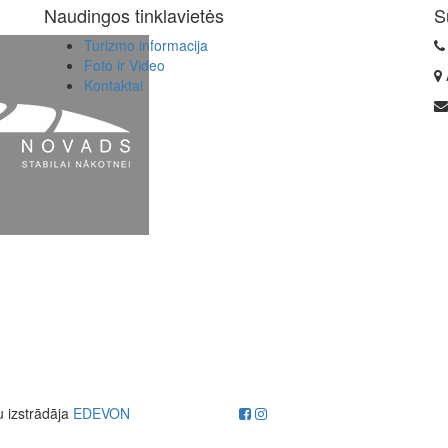
Naudingos tinklavietės
S
Turizmo informacija
Foto ir Video
Kontaktai
u izstrādāja
EDEVON