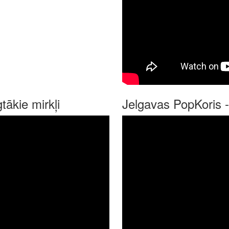
tākie mirkļi
Jelgavas PopKoris -