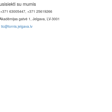
usisiekti su mumis
+371 63005447, +371 25619266
Akadēmijas gatvė 1, Jelgava, LV-3001
tic@tornis.jelgava.lv