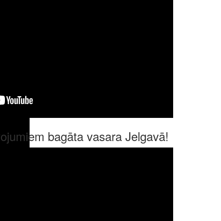
īvojumiem bagāta vasara Jelgavā!