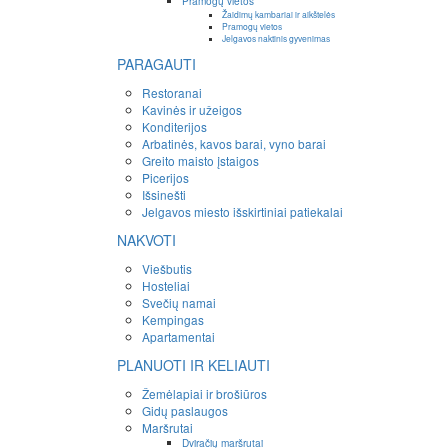
Pramogų vietos
Žaidimų kambariai ir aikštelės
Pramogų vietos
Jelgavos naktinis gyvenimas
PARAGAUTI
Restoranai
Kavinės ir užeigos
Konditerijos
Arbatinės, kavos barai, vyno barai
Greito maisto įstaigos
Picerijos
Išsinešti
Jelgavos miesto išskirtiniai patiekalai
NAKVOTI
Viešbutis
Hosteliai
Svečių namai
Kempingas
Apartamentai
PLANUOTI IR KELIAUTI
Žemėlapiai ir brošiūros
Gidų paslaugos
Maršrutai
Dviračių maršrutai