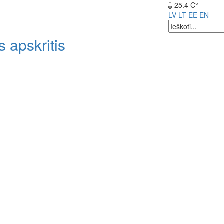
25.4 C°
LV
LT
EE
EN
 apskritis