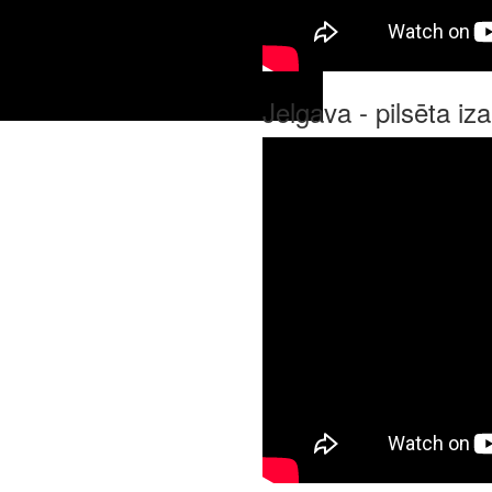
Jelgava - pilsēta i