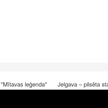
a "Mītavas leģenda"
Jelgava – pilsēta s