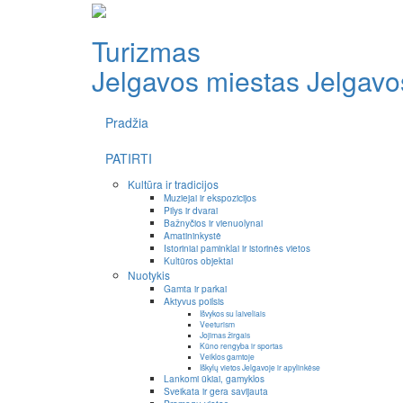
Turizmas
Jelgavos miestas
Jelgavos
Pradžia
PATIRTI
Kultūra ir tradicijos
Muziejai ir ekspozicijos
Pilys ir dvarai
Bažnyčios ir vienuolynai
Amatininkystė
Istoriniai paminklai ir istorinės vietos
Kultūros objektai
Nuotykis
Gamta ir parkai
Aktyvus poilsis
Išvykos su laiveliais
Veeturism
Jojimas žirgais
Kūno rengyba ir sportas
Veiklos gamtoje
Iškylų vietos Jelgavoje ir apylinkėse
Lankomi ūkiai, gamyklos
Sveikata ir gera savijauta