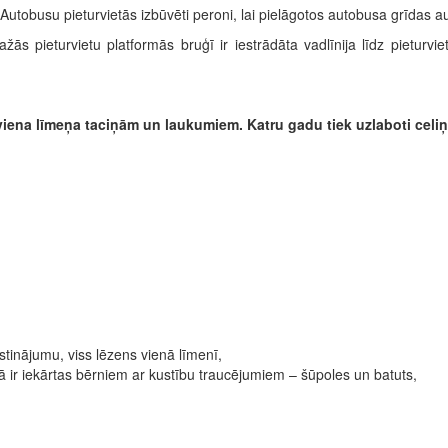
Autobusu pieturvietās izbūvēti peroni, lai pielāgotos autobusa grīdas
žās pieturvietu platformās bruģī ir iestrādāta vadlīnija līdz pieturv
 viena līmeņa taciņām un laukumiem. Katru gadu tiek uzlaboti cel
tinājumu, viss lēzens vienā līmenī,
ā ir iekārtas bērniem ar kustību traucējumiem – šūpoles un batuts,