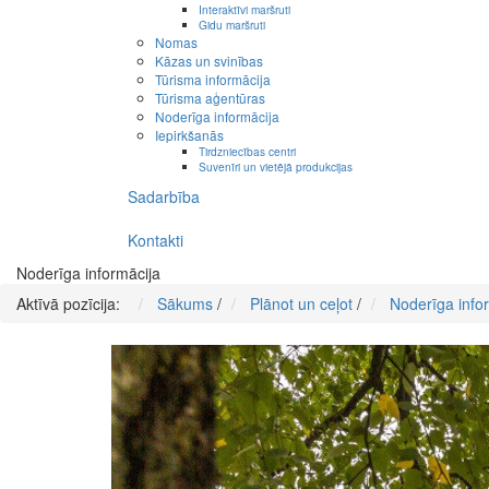
Interaktīvi maršruti
Gidu maršruti
Nomas
Kāzas un svinības
Tūrisma informācija
Tūrisma aģentūras
Noderīga informācija
Iepirkšanās
Tirdzniecības centri
Suvenīri un vietējā produkcijas
Sadarbība
Kontakti
Noderīga informācija
Aktīvā pozīcija:
Sākums
/
Plānot un ceļot
/
Noderīga info