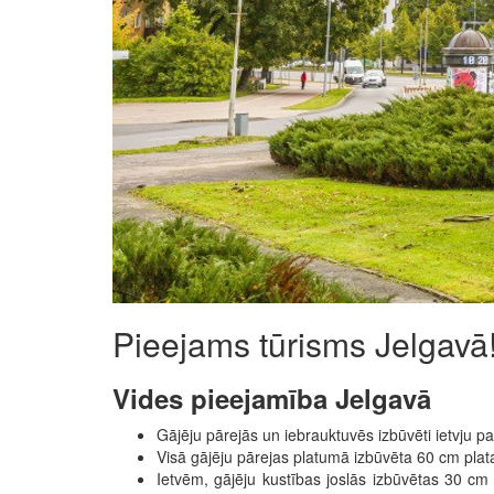
Pieejams tūrisms Jelgavā
Vides pieejamība Jelgavā
Gājēju pārejās un iebrauktuvēs izbūvēti ietvju p
Visā gājēju pārejas platumā izbūvēta 60 cm plata 
Ietvēm, gājēju kustības joslās izbūvētas 30 cm 