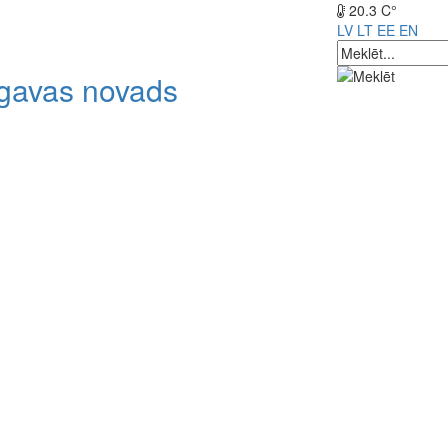
20.3 C°
LV
LT
EE
EN
lgavas novads