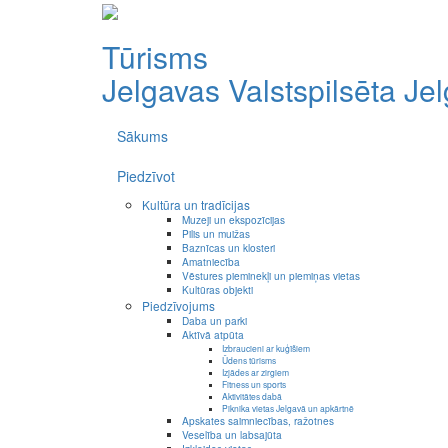
Tūrisms
Jelgavas Valstspilsēta
Je
Sākums
Piedzīvot
Kultūra un tradīcijas
Muzeji un ekspozīcijas
Pilis un muižas
Baznīcas un klosteri
Amatniecība
Vēstures pieminekļi un piemiņas vietas
Kultūras objekti
Piedzīvojums
Daba un parki
Aktīvā atpūta
Izbraucieni ar kuģīšiem
Ūdens tūrisms
Izjādes ar zirgiem
Fitness un sports
Aktivitātes dabā
Piknika vietas Jelgavā un apkārtnē
Apskates saimniecības, ražotnes
Veselība un labsajūta