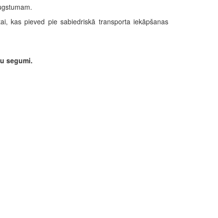
 augstumam.
ietai, kas pieved pie sabiedriskā transporta iekāpšanas
iņu segumi.