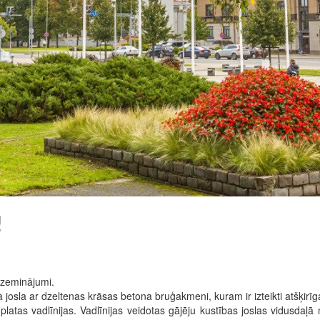
!
azeminājumi.
josla ar dzeltenas krāsas betona bruģakmeni, kuram ir izteikti atšķirīg
platas vadlīnijas. Vadlīnijas veidotas gājēju kustības joslas vidusd