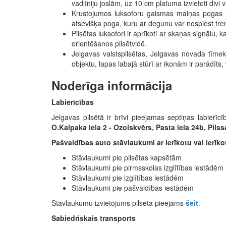
vadlīniju joslām, uz 10 cm platuma izvietoti divi v
Krustojumos luksoforu gaismas maiņas pogas ir ī
atsevišķa poga, kuru ar degunu var nospiest tre
Pilsētas luksofori ir aprīkoti ar skaņas signālu, 
orientēšanos pilsētvidē.
Jelgavas valstspilsētas, Jelgavas novada tīme
objektu, lapas labajā stūrī ar ikonām ir parādīts
Noderīga informācija
Labierīcības
Jelgavas pilsētā ir brīvi pieejamas septiņas labierīc
O.Kalpaka iela 2 - Ozolskvērs, Pasta iela 24b, Pilssa
Pašvaldības auto stāvlaukumi ar ierīkotu vai ierīk
Stāvlaukumi pie pilsētas kapsētām
Stāvlaukumi pie pirmsskolas izglītības iestādēm
Stāvlaukumi pie izglītības iestādēm
Stāvlaukumi pie pašvaldības iestādēm
Stāvlaukumu izvietojums pilsētā pieejams
šeit
.
Sabiedriskais transports