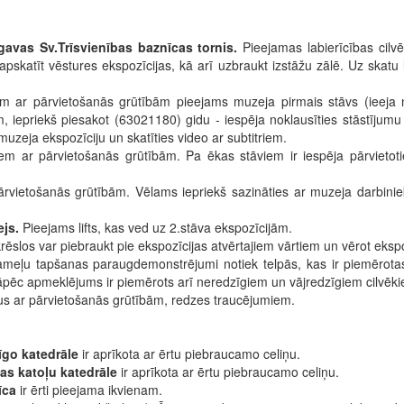
gavas Sv.Trīsvienības baznīcas tornis.
Pieejamas labierīcības cilvē
n apskatīt vēstures ekspozīcijas, kā arī uzbraukt izstāžu zālē. Uz ska
em ar pārvietošanās grūtībām pieejams muzeja pirmais stāvs (ieeja 
 iepriekš piesakot (63021180) gidu - iespēja noklausīties stāstījumu
uzeja ekspozīciju un skatīties video ar subtitriem.
iem ar pārvietošanās grūtībām. Pa ēkas stāviem ir iespēja pārvietotie
ārvietošanās grūtībām. Vēlams iepriekš sazināties ar muzeja darbin
ejs.
Pieejams lifts, kas ved uz 2.stāva ekspozīcijām.
krēslos var piebraukt pie ekspozīcijas atvērtajiem vārtiem un vērot eksp
ameļu tapšanas paraugdemonstrējumi notiek telpās, kas ir piemērotas
āpēc apmeklējums ir piemērots arī neredzīgiem un vājredzīgiem cilvēk
us ar pārvietošanās grūtībām, redzes traucējumiem.
īgo katedrāle
ir aprīkota ar ērtu piebraucamo celiņu.
as katoļu katedrāle
ir aprīkota ar ērtu piebraucamo celiņu.
nīca
ir ērti pieejama ikvienam.