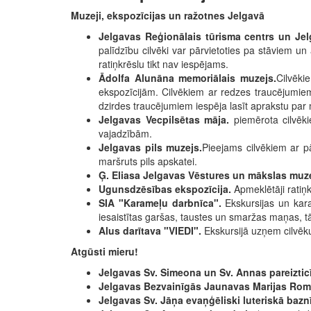
Muzeji, ekspozīcijas un ražotnes Jelgavā
Jelgavas Reģionālais tūrisma centrs un Jel
palīdzību cilvēki var pārvietoties pa stāviem u
ratiņkrēslu tikt nav iespējams.
Ādolfa Alunāna memoriālais muzejs.
Cilvēki
ekspozīcijām. Cilvēkiem ar redzes traucējumiem,
dzirdes traucējumiem iespēja lasīt aprakstu par m
Jelgavas Vecpilsētas māja.
piemērota cilvēk
vajadzībām.
Jelgavas pils muzejs.
Pieejams cilvēkiem ar p
maršruts pils apskatei.
Ģ. Eliasa Jelgavas Vēstures un mākslas muz
Ugunsdzēsības ekspozīcija.
Apmeklētāji ratiņ
SIA "Karameļu darbnīca".
Ekskursijas un kar
iesaistītas garšas, taustes un smaržas maņas, t
Alus darītava "VIEDI".
Ekskursijā uzņem cilvēk
Atgūsti mieru!
Jelgavas Sv. Simeona un Sv. Annas pareiztic
Jelgavas Bezvainīgās Jaunavas Marijas Rom
Jelgavas Sv. Jāņa evaņģēliski luteriskā baz