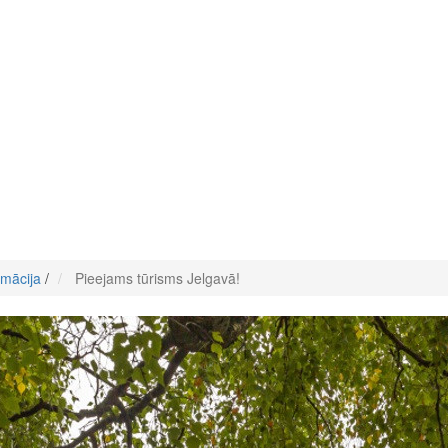
rmācija
/
Pieejams tūrisms Jelgavā!