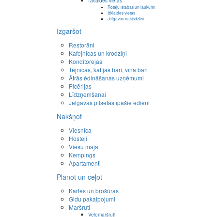
Izklaides vietas
Rotaļu istabas un laukumi
Izklaides vietas
Jelgavas naktsdzīve
Izgaršot
Restorāni
Kafejnīcas un krodziņi
Konditorejas
Tējnīcas, kafijas bāri, vīna bāri
Ātrās ēdināšanas uzņēmumi
Picērijas
Līdzņemšanai
Jelgavas pilsētas īpašie ēdieni
Nakšņot
Viesnīca
Hosteļi
Viesu māja
Kempings
Apartamenti
Plānot un ceļot
Kartes un brošūras
Gidu pakalpojumi
Maršruti
Velomaršruti