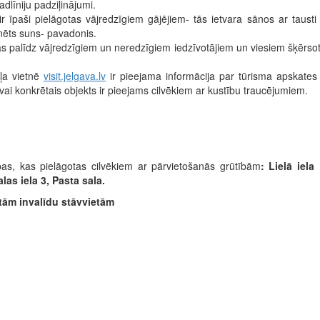
adlīniju padziļinājumi.
paši pielāgotas vājredzīgiem gājējiem- tās ietvara sānos ar tausti va
nēts suns- pavadonis.
kas palīdz vājredzīgiem un neredzīgiem iedzīvotājiem un viesiem šķērsot br
kļa vietnē
visit.jelgava.lv
ir pieejama informācija par tūrisma apskates
, vai konkrētais objekts ir pieejams cilvēkiem ar kustību traucējumiem.
ības, kas pielāgotas cilvēkiem ar pārvietošanās grūtībām
: Lielā iela
las iela 3, Pasta sala.
otām invalīdu stāvvietām