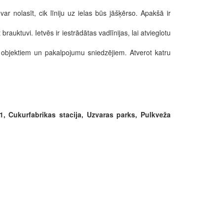
r nolasīt, cik līniju uz ielas būs jāšķērso. Apakšā ir
auktuvi. Ietvēs ir iestrādātas vadlīnijas, lai atvieglotu
 objektiem un pakalpojumu sniedzējiem. Atverot katru
 1, Cukurfabrikas stacija, Uzvaras parks, Pulkveža