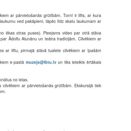
kiem ar pārvietošanās grūtībām. Tornī ir lifts, ar kura
tu laukumu ved pakāpieni, tāpēc līdz skatu laukumam ar
no ēkas otras puses). Pieejams video par otrā stāva
 par Ādolfu Alunānu un teātra tradīcijām. Cilvēkiem ar
s ar liftu, pirmajā stāvā tualete cilvēkiem ar īpašām
iekiem e-pastā
muzejs@lbtu.lv
un tiks ieteikts ērtākais
onātus no ielas.
 cilvēkiem ar pārvietošanās grūtībām. Ekskursijā tiek
iem.