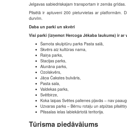
Jelgavas sabiedriskajam transportam ir zemās grīdas. 
Pilsētā ir aptuveni 200 pieturvietas ar platformām. Da
durvīm.
Daba un parki un skvēri
Visi parki (izņemot Hercoga Jēkaba laukums) ir ar
Šamota skulptūru parks Pasta salā,
Skvērs aiz kultūras nama,
Raiņa parks,
Stacijas parks,
Alunāna parks,
Ozolskvērs,
Jāņa Čakstes bulvāris,
Pasta sala,
Valdekas parks,
Svētbirze,
Koka laipas Svētes palienes pļavās – nav paaugs
Uzvaras parks – Bērnu rotaļu un atpūtas pilsētiņ
Pilssalas ielas labiekārtotā teritorija.
Tūrisma piedāvājums