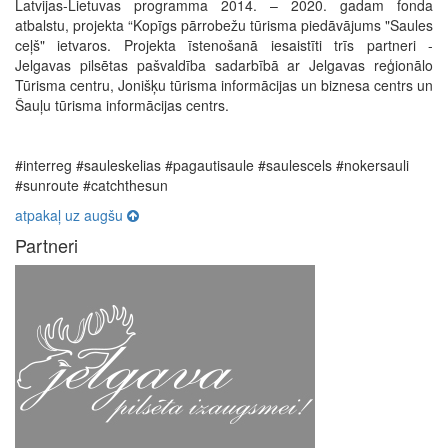
Latvijas-Lietuvas programma 2014. – 2020. gadam fonda
atbalstu, projekta “Kopīgs pārrobežu tūrisma piedāvājums "Saules
ceļš" ietvaros. Projekta īstenošanā iesaistīti trīs partneri -
Jelgavas pilsētas pašvaldība sadarbībā ar Jelgavas reģionālo
Tūrisma centru, Jonišķu tūrisma informācijas un biznesa centrs un
Šauļu tūrisma informācijas centrs.
#interreg #sauleskelias #pagautisaule #saulescels #nokersauli
#sunroute #catchthesun
atpakaļ uz augšu
Partneri