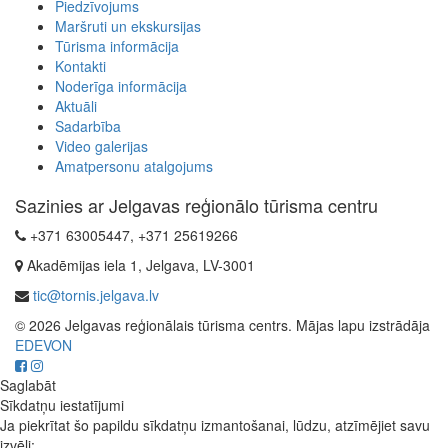
Piedzīvojums
Maršruti un ekskursijas
Tūrisma informācija
Kontakti
Noderīga informācija
Aktuāli
Sadarbība
Video galerijas
Amatpersonu atalgojums
Sazinies ar Jelgavas reģionālo tūrisma centru
+371 63005447, +371 25619266
Akadēmijas iela 1, Jelgava, LV-3001
tic@tornis.jelgava.lv
© 2026 Jelgavas reģionālais tūrisma centrs. Mājas lapu izstrādāja
EDEVON
Saglabāt
Sīkdatņu iestatījumi
Ja piekrītat šo papildu sīkdatņu izmantošanai, lūdzu, atzīmējiet savu
izvēli: