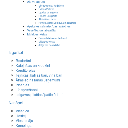
Aktīvā atpūta
Izbraucieni ar kuģīšiem
Ūdens tūrisms
Izjādes ar zirgiem
Fitness un sports
Aktivitātes dabā
Piknika vietas Jelgavā un apkārtnē
Apskates saimniecības, ražotnes
Veselība un labsajūta
Izklaides vietas
Rotaļu istabas un laukumi
Izklaides vietas
Jelgavas naktsdzīve
Izgaršot
Restorāni
Kafejnīcas un krodziņi
Konditorejas
Tējnīcas, kafijas bāri, vīna bāri
Ātrās ēdināšanas uzņēmumi
Picērijas
Līdzņemšanai
Jelgavas pilsētas īpašie ēdieni
Nakšņot
Viesnīca
Hosteļi
Viesu māja
Kempings