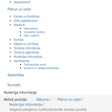
Apartamenti
Plānot un ceļot
Kartes un brošūras
Gidu pakalpojumi
Maršruti
Velomaršruti
Interaktīvi maršruti
Gidu maršruti
Nomas
Kāzas un svinības
Tūrisma informācija
Tūrisma aģentūras
Noderīga informācija
Iepirkšanās
Tirdzniecības centri
Suvenīri un vietējā produkcijas
Sadarbība
Kontakti
Noderīga informācija
Aktīvā pozīcija:
Sākums
/
Plānot un ceļot
/
Noderīga informācija
/
Jelgavā pieejams multifunkcionāls servisa punkts