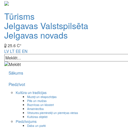
Tūrisms
Jelgavas Valstspilsēta
Jelgavas novads
25.6 C°
LV
LT
EE
EN
Sākums
Piedzīvot
Kultūra un tradīcijas
Muzeji un ekspozīcijas
Pilis un muižas
Baznīcas un klosteri
Amatniecība
Vēstures pieminekļi un piemiņas vietas
Kultūras objekti
Piedzīvojums
Daba un parki