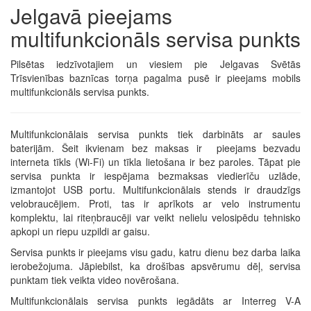
Jelgavā pieejams
multifunkcionāls servisa punkts
Pilsētas iedzīvotajiem un viesiem pie Jelgavas Svētās
Trīsvienības baznīcas torņa pagalma pusē ir pieejams mobils
multifunkcionāls servisa punkts.
Multifunkcionālais servisa punkts tiek darbināts ar saules
baterijām. Šeit ikvienam bez maksas ir pieejams bezvadu
interneta tīkls (Wi-Fi) un tīkla lietošana ir bez paroles. Tāpat pie
servisa punkta ir iespējama bezmaksas viedierīču uzlāde,
izmantojot USB portu. Multifunkcionālais stends ir draudzīgs
velobraucējiem. Proti, tas ir aprīkots ar velo instrumentu
komplektu, lai riteņbraucēji var veikt nelielu velosipēdu tehnisko
apkopi un riepu uzpildi ar gaisu.
Servisa punkts ir pieejams visu gadu, katru dienu bez darba laika
ierobežojuma. Jāpiebilst, ka drošības apsvērumu dēļ, servisa
punktam tiek veikta video novērošana.
Multifunkcionālais servisa punkts iegādāts ar Interreg V-A