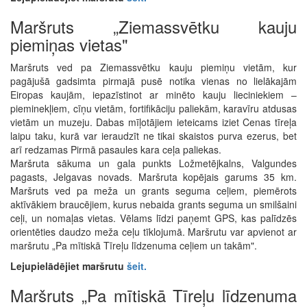
Maršruts „Ziemassvētku kauju
piemiņas vietas"
Maršruts ved pa Ziemassvētku kauju piemiņu vietām, kur
pagājušā gadsimta pirmajā pusē notika vienas no lielākajām
Eiropas kaujām, iepazīstinot ar minēto kauju lieciniekiem –
pieminekļiem, cīņu vietām, fortifikāciju paliekām, karavīru atdusas
vietām un muzeju. Dabas mīļotājiem ieteicams iziet Cenas tīreļa
laipu taku, kurā var ieraudzīt ne tikai skaistos purva ezerus, bet
arī redzamas Pirmā pasaules kara ceļa paliekas.
Maršruta sākuma un gala punkts Ložmetējkalns, Valgundes
pagasts, Jelgavas novads. Maršruta kopējais garums 35 km.
Maršruts ved pa meža un grants seguma ceļiem, piemērots
aktīvākiem braucējiem, kurus nebaida grants seguma un smilšaini
ceļi, un nomaļas vietas. Vēlams līdzi paņemt GPS, kas palīdzēs
orientēties daudzo meža ceļu tīklojumā. Maršrutu var apvienot ar
maršrutu „Pa mītiskā Tīreļu līdzenuma ceļiem un takām".
Lejupielādējiet maršrutu
šeit
.
Maršruts „Pa mītiskā Tīreļu līdzenuma