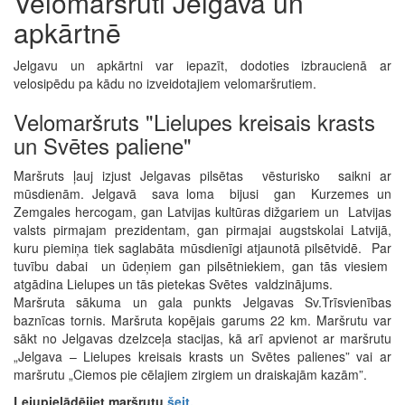
Velomaršruti Jelgavā un
apkārtnē
Jelgavu un apkārtni var iepazīt, dodoties izbraucienā ar
velosipēdu pa kādu no izveidotajiem velomaršrutiem.
Velomaršruts "Lielupes kreisais krasts
un Svētes paliene"
Maršruts ļauj izjust Jelgavas pilsētas vēsturisko saikni ar
mūsdienām. Jelgavā sava loma bijusi gan Kurzemes un
Zemgales hercogam, gan Latvijas kultūras dižgariem un Latvijas
valsts pirmajam prezidentam, gan pirmajai augstskolai Latvijā,
kuru piemiņa tiek saglabāta mūsdienīgi atjaunotā pilsētvidē. Par
tuvību dabai un ūdeņiem gan pilsētniekiem, gan tās viesiem
atgādina Lielupes un tās pietekas Svētes valdzinājums.
Maršruta sākuma un gala punkts Jelgavas Sv.Trīsvienības
baznīcas tornis. Maršruta kopējais garums 22 km. Maršrutu var
sākt no Jelgavas dzelzceļa stacijas, kā arī apvienot ar maršrutu
„Jelgava – Lielupes kreisais krasts un Svētes palienes” vai ar
maršrutu „Ciemos pie cēlajiem zirgiem un draiskajām kazām”.
Lejupielādējiet maršrutu
šeit.