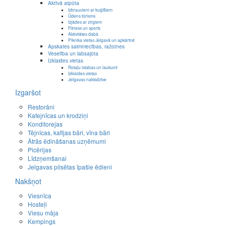
Aktīvā atpūta
Izbraucieni ar kuģīšiem
Ūdens tūrisms
Izjādes ar zirgiem
Fitness un sports
Aktivitātes dabā
Piknika vietas Jelgavā un apkārtnē
Apskates saimniecības, ražotnes
Veselība un labsajūta
Izklaides vietas
Rotaļu istabas un laukumi
Izklaides vietas
Jelgavas naktsdzīve
Izgaršot
Restorāni
Kafejnīcas un krodziņi
Konditorejas
Tējnīcas, kafijas bāri, vīna bāri
Ātrās ēdināšanas uzņēmumi
Picērijas
Līdzņemšanai
Jelgavas pilsētas īpašie ēdieni
Nakšņot
Viesnīca
Hosteļi
Viesu māja
Kempings