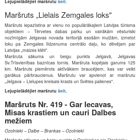
Lejupielādējiet maršrutu
šeit.
Maršruts „Lielais Zemgales loks"
Maršruts iepazīstina ar vienu no populārākajiem Latvijas tūrisma
objektiem – Tērvetes dabas parku un vairākām vēsturiski
nozīmīgām Jelgavas novada teritorijā esošām muižām, izmetot
loku pa Zemgales līdzenuma centrālo daļu, ko dēvējam par
Latvijas „maizes klēti".
Maršruta sākuma un beigu punkts Jelgavā, Jelgavas
Sv.Trīsvienības baznīcas tornis. Maršruta kopējais garums 125
km. Maršruts piemērots aktīvākiem braucējiem, kas var veikt
garākus pārbraucienus. Maršrutu var apvienot ar maršrutu
„Jelgava – Lielupes kreisais krasts un Svētes palienes".
Lejupielādējiet maršrutu
šeit
.
Maršruts Nr. 419 - Gar Iecavas,
Misas krastiem un cauri Dalbes
mežiem
Ozolnieki – Dalbe – Brankas – Ozolnieki