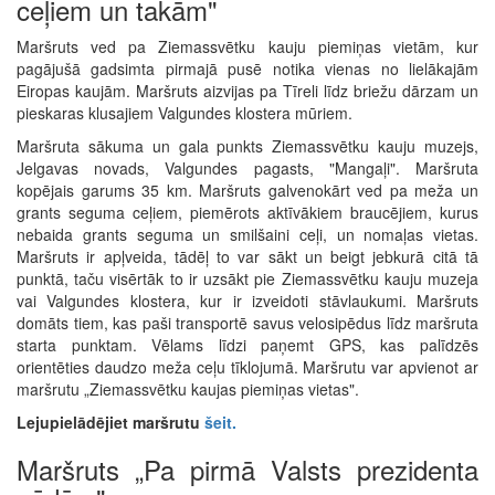
ceļiem un takām"
Maršruts ved pa Ziemassvētku kauju piemiņas vietām, kur
pagājušā gadsimta pirmajā pusē notika vienas no lielākajām
Eiropas kaujām. Maršruts aizvijas pa Tīreli līdz briežu dārzam un
pieskaras klusajiem Valgundes klostera mūriem.
Maršruta sākuma un gala punkts Ziemassvētku kauju muzejs,
Jelgavas novads, Valgundes pagasts, "Mangaļi". Maršruta
kopējais garums 35 km. Maršruts galvenokārt ved pa meža un
grants seguma ceļiem, piemērots aktīvākiem braucējiem, kurus
nebaida grants seguma un smilšaini ceļi, un nomaļas vietas.
Maršruts ir apļveida, tādēļ to var sākt un beigt jebkurā citā tā
punktā, taču visērtāk to ir uzsākt pie Ziemassvētku kauju muzeja
vai Valgundes klostera, kur ir izveidoti stāvlaukumi. Maršruts
domāts tiem, kas paši transportē savus velosipēdus līdz maršruta
starta punktam. Vēlams līdzi paņemt GPS, kas palīdzēs
orientēties daudzo meža ceļu tīklojumā. Maršrutu var apvienot ar
maršrutu „Ziemassvētku kaujas piemiņas vietas".
Lejupielādējiet maršrutu
šeit
.
Maršruts „Pa pirmā Valsts prezidenta