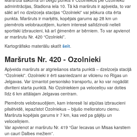
Maršruta sākuma un beigu punkts ir Ozolniekos pie Ozolnieku
adminitrācijas, Stadiona iela 10. Tā kā maršruts ir apļveida, to var
sākt arī no dzelzceļa stacijas “Ozolnieki” vai jebkura cita ērta
punkta. Maršruts ir marķēts, kopējais garums ap 28 km un
piemērots velobraucējiem, kuriem interesē salīdzinoši nelieli
sportiski izbraucieni, kā arī ģimenēm ar bērniem. To var apvienot
ar maršrutu Nr. 420 “Ozolnieki”.
Kartogrāfisko materiālu skatīt
šeit
.
Maršruts Nr. 420 - Ozolnieki
Apļveida maršruts ar atgriešanos starta punktā – dzelzceļa stacijā
“Ozolnieki”. Ozolnieki ir ērti sasniedzami ar vilcienu no Rīgas un
Jelgavas. Var izmantot personisko transportu, ar ko var nogādāt
divriteni starta punktā. No Ozolniekiem pa veloceliņu var doties
līdz 6 km attālajam Jelgavas centram.
Piemērots velobraucējiem, kam interesē īsi atpūtas izbraucieni
pilsētvidē, iepazīstot Ozolniekus – bijušo melioratoru ciemu.
Maršruta kopējais garums ir 7 km, kas ved pa gājēju un
veloceliņiem.
Var apvienot ar maršrutu Nr. 419 “Gar Iecavas un Misas karstiem
un cauri Dalbes mežiem”.