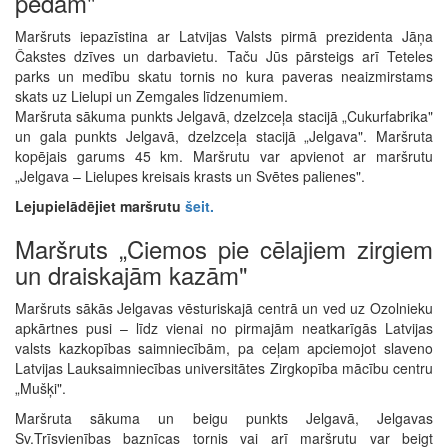
pēdām"
Maršruts iepazīstina ar Latvijas Valsts pirmā prezidenta Jāņa
Čakstes dzīves un darbavietu. Taču Jūs pārsteigs arī Teteles
parks un medību skatu tornis no kura paveras neaizmirstams
skats uz Lielupi un Zemgales līdzenumiem.
Maršruta sākuma punkts Jelgavā, dzelzceļa stacijā „Cukurfabrika"
un gala punkts Jelgavā, dzelzceļa stacijā „Jelgava". Maršruta
kopējais garums 45 km. Maršrutu var apvienot ar maršrutu
„Jelgava – Lielupes kreisais krasts un Svētes palienes".
Lejupielādējiet maršrutu
šeit
.
Maršruts „Ciemos pie cēlajiem zirgiem
un draiskajām kazām"
Maršruts sākās Jelgavas vēsturiskajā centrā un ved uz Ozolnieku
apkārtnes pusi – līdz vienai no pirmajām neatkarīgās Latvijas
valsts kazkopības saimniecībām, pa ceļam apciemojot slaveno
Latvijas Lauksaimniecības universitātes Zirgkopība mācību centru
„Mušķi".
Maršruta sākuma un beigu punkts Jelgavā, Jelgavas
Sv.Trīsvienības baznīcas tornis vai arī maršrutu var beigt