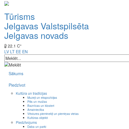
Tūrisms
Jelgavas Valstspilsēta
Jelgavas novads
22.1 C°
LV
LT
EE
EN
Sākums
Piedzīvot
Kultūra un tradīcijas
Muzeji un ekspozīcijas
Pilis un muižas
Baznīcas un klosteri
Amatniecība
Vēstures pieminekļi un piemiņas vietas
Kultūras objekti
Piedzīvojums
Daba un parki