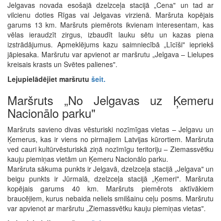
Jelgavas novada esošajā dzelzceļa stacijā „Cena" un tad ar
vilcienu doties Rīgas vai Jelgavas virzienā. Maršruta kopējais
garums 13 km. Maršruts piemērots ikvienam interesentam, kas
vēlas ieraudzīt zirgus, izbaudīt lauku sētu un kazas piena
izstrādājumus. Apmeklējums kazu saimniecībā „Līcīši" iepriekš
jāpiesaka. Maršrutu var apvienot ar maršrutu „Jelgava – Lielupes
kreisais krasts un Svētes palienes".
Lejupielādējiet maršrutu
šeit.
Maršruts „No Jelgavas uz Ķemeru
Nacionālo parku"
Maršruts savieno divas vēsturiski nozīmīgas vietas – Jelgavu un
Ķemerus, kas ir viens no pirmajiem Latvijas kūrortiem. Maršruta
ved cauri kultūrvēsturiskā ziņā nozīmīgu teritoriju – Ziemassvētku
kauju piemiņas vietām un Ķemeru Nacionālo parku.
Maršruta sākuma punkts ir Jelgavā, dzelzceļa stacijā „Jelgava" un
beigu punkts ir Jūrmalā, dzelzceļa stacijā „Ķemeri". Maršruta
kopējais garums 40 km. Maršruts piemērots aktīvākiem
braucējiem, kurus nebaida neliels smilšainu ceļu posms. Maršrutu
var apvienot ar maršrutu „Ziemassvētku kauju piemiņas vietas".