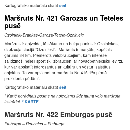
Kartogrāfisko materiālu skatīt
šeit
.
Maršruts Nr. 421 Garozas un Teteles
pusē
Ozolnieki-Brankas-Garoza-Tetele-Ozolnieki
Maršruts ir apļveida, tā sākuma un beigu punkts ir Ozolniekos,
dzelzceļa stacijā “Ozolnieki”. Maršruts ir marķēts, kopējais
garums 34 km. Piemērots velobraucējiem, kam interesē
salīdzinoši nelieli sportiski izbraucieni ar novadpētniecisku ievirzi,
kur var apskatīt interesantus ar kultūru un vēsturi saistītus
objektus. To var apvienot ar maršrutu Nr. 416 “Pa pirmā
prezidenta pēdām”.
Kartogrāfisko materiālu skatīt
šeit
.
* Kartē norādītais posms nav pieejams līdz jauna velo maršruta
izstrādei.
* KARTE
Maršruts Nr. 422 Emburgas pusē
Emburga – Renceles – Emburga