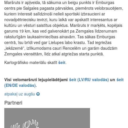
Maršruts ir apļveida, tā sākuma un beigu punkts ir Emburgas
centrs pie Salgales pagasta pārvaldes, piemērots velobraucējiem,
kuriem interesē salīdzinoši nelieli sportiski izbraucieni ar
novadpētniecisku ievirzi, kuru laikā var apskatīt interesantus ar
kultūru un vēsturi saistītus objektus. Maršruts ir marķēts, kopējais
garums 19 km, kas ved galvenokārt pa Zemgales līdzenumam
raksturīgām lauksaimniecības ainavām. Tas sākas Emburgas
centrā, īsu brīdi ved gar Lielupes labo krastu. Tad iegriežas
„iekšzemē”, izlīkumodams cauri Rencelēm un garām daudzām
Zemgales viensētām, līdz atkal atgriežas starta punktā.
Kartogrāfisko materiālu skatīt
šeit
.
Visi velomaršruti lejupielādējami
šeit (LV/RU valodās)
un
šeit
(EN/DE valodās).
atpakaļ uz augšu
Partneri