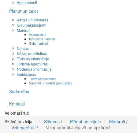
Apartamenti
Plānot un ceļot
Kartes un brošūras
Gidu pakalpojumi
Maršruti
Velomaršruti
Interaktīvi maršruti
Gidu maršruti
Nomas
Kāzas un svinības
Tūrisma informācija
Tūrisma aģentūras
Noderīga informācija
Iepirkšanās
Tirdzniecības centri
Suvenīri un vietējā produkcijas
Sadarbība
Kontakti
Velomaršruti
Aktīvā pozīcija:
Sākums
/
Plānot un ceļot
/
Maršruti
/
Velomaršruti
/
Velomaršruti Jelgavā un apkārtnē