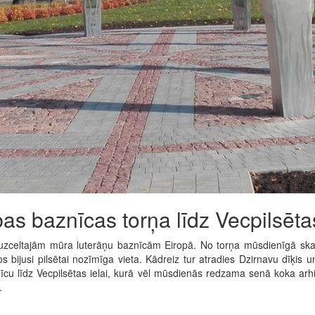
as baznīcas torņa līdz Vecpilsētas
unuzceltajām mūra luterāņu baznīcām Eiropā. No torņa mūsdienīgā ska
 bijusi pilsētai nozīmīga vieta. Kādreiz tur atradies Dzirnavu dīķis
cu līdz Vecpilsētas ielai, kurā vēl mūsdienās redzama senā koka arh
.