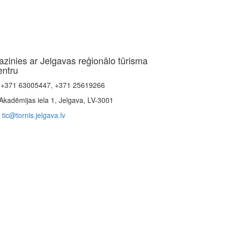
azinies ar Jelgavas reģionālo tūrisma
entru
+371 63005447, +371 25619266
Akadēmijas iela 1, Jelgava, LV-3001
tic@tornis.jelgava.lv