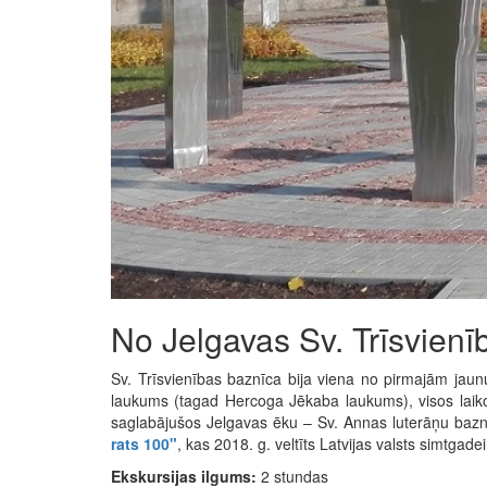
No Jelgavas Sv. Trīsvienīb
Sv. Trīsvienības baznīca bija viena no pirmajām ja
laukums (tagad Hercoga Jēkaba laukums), visos laikos
saglabājušos Jelgavas ēku – Sv. Annas luterāņu baznī
rats 100"
, kas 2018. g. veltīts Latvijas valsts simtgadei
Ekskursijas ilgums:
2 stundas