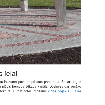
 ielai
tu laukuma paveras pilsētas panorāma. Senais tirgus
 un plūdis hercoga Jēkaba kanāls. Dosimies gar vecāko
itektūra. Turpat netālu redzams
vides objekts "Laika