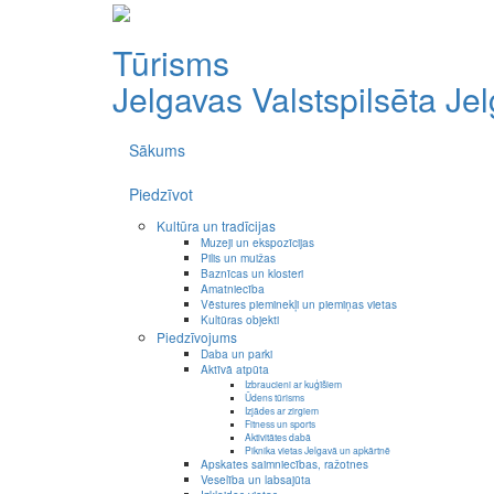
Tūrisms
Jelgavas Valstspilsēta
Je
Sākums
Piedzīvot
Kultūra un tradīcijas
Muzeji un ekspozīcijas
Pilis un muižas
Baznīcas un klosteri
Amatniecība
Vēstures pieminekļi un piemiņas vietas
Kultūras objekti
Piedzīvojums
Daba un parki
Aktīvā atpūta
Izbraucieni ar kuģīšiem
Ūdens tūrisms
Izjādes ar zirgiem
Fitness un sports
Aktivitātes dabā
Piknika vietas Jelgavā un apkārtnē
Apskates saimniecības, ražotnes
Veselība un labsajūta