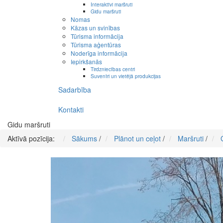
Interaktīvi maršruti
Gidu maršruti
Nomas
Kāzas un svinības
Tūrisma informācija
Tūrisma aģentūras
Noderīga informācija
Iepirkšanās
Tirdzniecības centri
Suvenīri un vietējā produkcijas
Sadarbība
Kontakti
Gidu maršruti
Aktīvā pozīcija:
Sākums
/
Plānot un ceļot
/
Maršruti
/