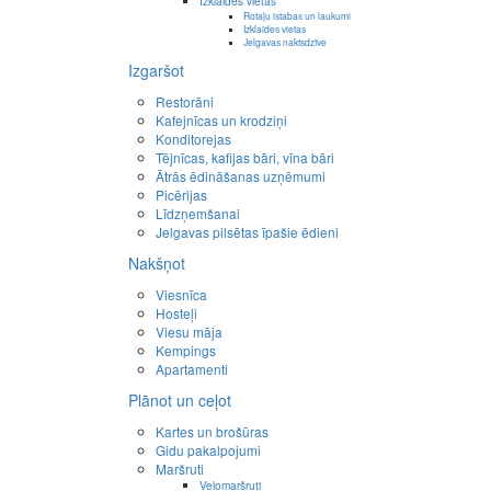
Izklaides vietas
Rotaļu istabas un laukumi
Izklaides vietas
Jelgavas naktsdzīve
Izgaršot
Restorāni
Kafejnīcas un krodziņi
Konditorejas
Tējnīcas, kafijas bāri, vīna bāri
Ātrās ēdināšanas uzņēmumi
Picērijas
Līdzņemšanai
Jelgavas pilsētas īpašie ēdieni
Nakšņot
Viesnīca
Hosteļi
Viesu māja
Kempings
Apartamenti
Plānot un ceļot
Kartes un brošūras
Gidu pakalpojumi
Maršruti
Velomaršruti