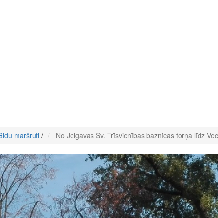
Gidu maršruti
/
No Jelgavas Sv. Trīsvienības baznīcas torņa līdz Vecp