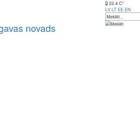
22.4 C°
LV
LT
EE
EN
lgavas novads