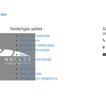
s
šeit
.
Noderīgas saites
S
c
Kultūra un tradīcijas
Piedzīvojums
Maršruti un ekskursijas
Tūrisma informācija
Kontakti
Noderīga informācija
Aktuāli
Sadarbība
Video galerijas
Amatpersonu atalgojums