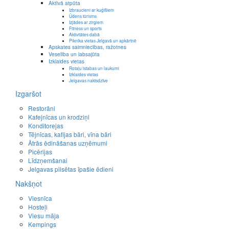
Aktīvā atpūta
Izbraucieni ar kuģīšiem
Ūdens tūrisms
Izjādes ar zirgiem
Fitness un sports
Aktivitātes dabā
Piknika vietas Jelgavā un apkārtnē
Apskates saimniecības, ražotnes
Veselība un labsajūta
Izklaides vietas
Rotaļu istabas un laukumi
Izklaides vietas
Jelgavas naktsdzīve
Izgaršot
Restorāni
Kafejnīcas un krodziņi
Konditorejas
Tējnīcas, kafijas bāri, vīna bāri
Ātrās ēdināšanas uzņēmumi
Picērijas
Līdzņemšanai
Jelgavas pilsētas īpašie ēdieni
Nakšņot
Viesnīca
Hosteļi
Viesu māja
Kempings