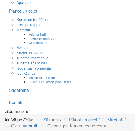
Apartamenti
Plānot un ceļot
Kartes un brošūras
Gidu pakalpojumi
Maršruti
Velomaršruti
Interaktīvi maršruti
Gidu maršruti
Nomas
Kāzas un svinības
Tūrisma informācija
Tūrisma aģentūras
Noderīga informācija
Iepirkšanās
Tirdzniecības centri
Suvenīri un vietējā produkcijas
Sadarbība
Kontakti
Gidu maršruti
Aktīvā pozīcija:
Sākums
/
Plānot un ceļot
/
Maršruti
/
Gidu maršruti
/
Ciemos pie Kurzemes hercoga