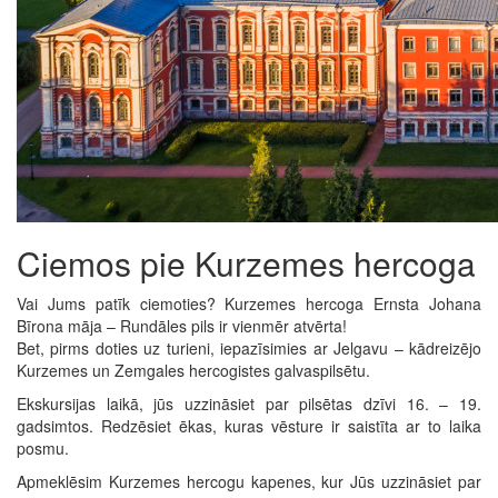
Ciemos pie Kurzemes hercoga
Vai Jums patīk ciemoties? Kurzemes hercoga Ernsta Johana
Bīrona māja – Rundāles pils ir vienmēr atvērta!
Bet, pirms doties uz turieni, iepazīsimies ar Jelgavu – kādreizējo
Kurzemes un Zemgales hercogistes galvaspilsētu.
Ekskursijas laikā, jūs uzzināsiet par pilsētas dzīvi 16. – 19.
gadsimtos. Redzēsiet ēkas, kuras vēsture ir saistīta ar to laika
posmu.
Apmeklēsim Kurzemes hercogu kapenes, kur Jūs uzzināsiet par