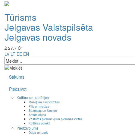
Tūrisms
Jelgavas Valstspilsēta
Jelgavas novads
27.7 C°
LV
LT
EE
EN
Sākums
Piedzīvot
Kultūra un tradīcijas
Muzeji un ekspozīcijas
Pilis un muižas
Baznīcas un klosteri
Amatniecība
Vēstures pieminekļi un piemiņas vietas
Kultūras objekti
Piedzīvojums
Daba un parki