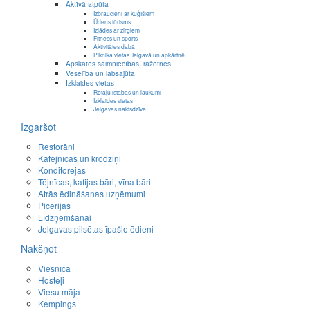
Aktīvā atpūta
Izbraucieni ar kuģīšiem
Ūdens tūrisms
Izjādes ar zirgiem
Fitness un sports
Aktivitātes dabā
Piknika vietas Jelgavā un apkārtnē
Apskates saimniecības, ražotnes
Veselība un labsajūta
Izklaides vietas
Rotaļu istabas un laukumi
Izklaides vietas
Jelgavas naktsdzīve
Izgaršot
Restorāni
Kafejnīcas un krodziņi
Konditorejas
Tējnīcas, kafijas bāri, vīna bāri
Ātrās ēdināšanas uzņēmumi
Picērijas
Līdzņemšanai
Jelgavas pilsētas īpašie ēdieni
Nakšņot
Viesnīca
Hosteļi
Viesu māja
Kempings