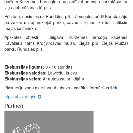
pašiem Kurzemes hercogiem, apskatīsiet hercogu sarkofāgus un
viņu apbedīšanas tērpus.
Pēc tam, dosimies uz Rundāles pili – Zemgales pērli! Kur staigājot
pa zālēm un apmeklējot parku, pavadīs izjūtas, ka tūlīt satiksim
mājas saimnieku.
Apskates objekti – Jelgava, Kurzemes hercogu kapenes,
Kavalieru nams Kroņvircavas muižā, Elejas pils, Elejas Muižas
parks, Rundāles pils.
Ekskursijas ilgums:
9 - 10 stundas
Ekskursijas valodas:
Latviešu, krievu
Ekskursijas veids:
Ar autobusu un kājām
Ekskursiju vada gide Inna Altuhova - vairāk informācijas
šeit
.
atpakaļ uz augšu
Partneri