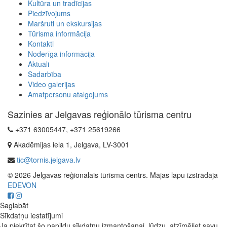
Kultūra un tradīcijas
Piedzīvojums
Maršruti un ekskursijas
Tūrisma informācija
Kontakti
Noderīga informācija
Aktuāli
Sadarbība
Video galerijas
Amatpersonu atalgojums
Sazinies ar Jelgavas reģionālo tūrisma centru
+371 63005447, +371 25619266
Akadēmijas iela 1, Jelgava, LV-3001
tic@tornis.jelgava.lv
© 2026 Jelgavas reģionālais tūrisma centrs. Mājas lapu izstrādāja
EDEVON
Saglabāt
Sīkdatņu iestatījumi
Ja piekrītat šo papildu sīkdatņu izmantošanai, lūdzu, atzīmējiet savu