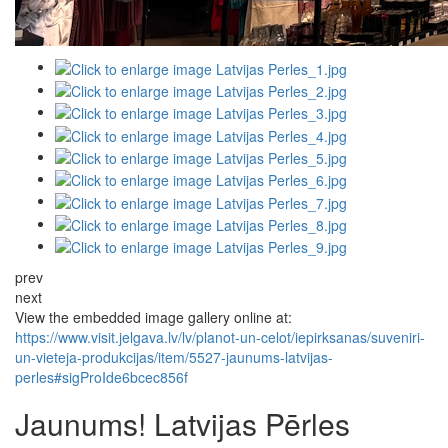
prev
next
View the embedded image gallery online at:
https://www.visit.jelgava.lv/lv/planot-un-celot/iepirksanas/suveniri-
un-vieteja-produkcijas/item/5527-jaunums-latvijas-
perles#sigProIde6bcec856f
Jaunums! Latvijas Pērles