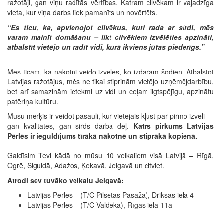
ražotāji, gan viņu radītās vērtības. Katram cilvēkam ir vajadzīga
vieta, kur viņa darbs tiek pamanīts un novērtēts.
“Es ticu, ka, apvienojot cilvēkus, kuri rada ar sirdi, mēs
varam mainīt domāšanu – likt cilvēkiem izvēlēties apzināti,
atbalstīt vietējo un radīt vidi, kurā ikviens jūtas piederīgs.”
Mēs ticam, ka nākotni veido izvēles, ko izdarām šodien. Atbalstot
Latvijas ražotājus, mēs ne tikai stiprinām vietējo uzņēmējdarbību,
bet arī samazinām ietekmi uz vidi un ceļam ilgtspējīgu, apzinātu
patēriņa kultūru.
Mūsu mērķis ir veidot pasauli, kur vietējais kļūst par pirmo izvēli —
gan kvalitātes, gan sirds darba dēļ.
Katrs pirkums Latvijas
Pērlēs ir ieguldījums tīrākā nākotnē un stiprākā kopienā.
Gaidīsim Tevi kādā no mūsu 10 veikaliem visā Latvijā – Rīgā,
Ogrē, Siguldā, Ādažos, Ķekavā, Jelgavā un citviet.
Atrodi sev tuvāko veikalu Jelgavā:
Latvijas Pērles – (T/C Pilsētas Pasāža), Driksas iela 4
Latvijas Pērles – (T/C Valdeka), Rīgas iela 11a