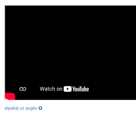
atpakaļ uz augšu