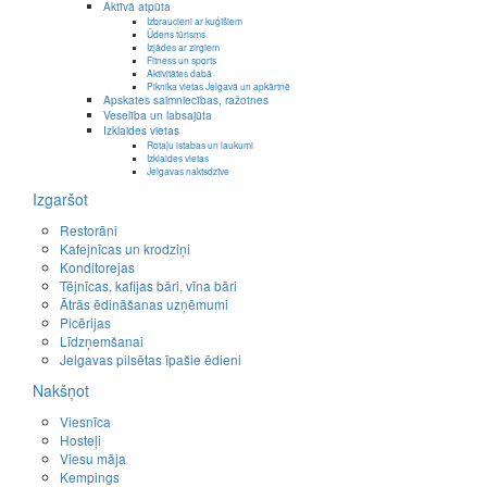
Aktīvā atpūta
Izbraucieni ar kuģīšiem
Ūdens tūrisms
Izjādes ar zirgiem
Fitness un sports
Aktivitātes dabā
Piknika vietas Jelgavā un apkārtnē
Apskates saimniecības, ražotnes
Veselība un labsajūta
Izklaides vietas
Rotaļu istabas un laukumi
Izklaides vietas
Jelgavas naktsdzīve
Izgaršot
Restorāni
Kafejnīcas un krodziņi
Konditorejas
Tējnīcas, kafijas bāri, vīna bāri
Ātrās ēdināšanas uzņēmumi
Picērijas
Līdzņemšanai
Jelgavas pilsētas īpašie ēdieni
Nakšņot
Viesnīca
Hosteļi
Viesu māja
Kempings