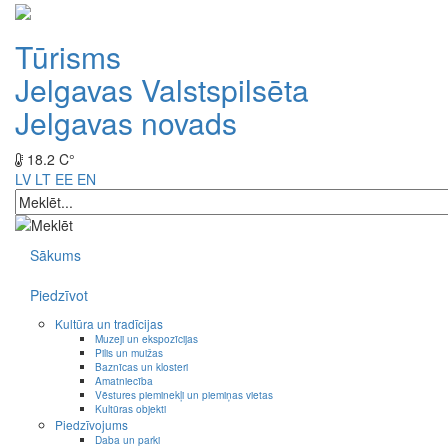
Tūrisms
Jelgavas Valstspilsēta
Jelgavas novads
18.2 C°
LV
LT
EE
EN
Sākums
Piedzīvot
Kultūra un tradīcijas
Muzeji un ekspozīcijas
Pilis un muižas
Baznīcas un klosteri
Amatniecība
Vēstures pieminekļi un piemiņas vietas
Kultūras objekti
Piedzīvojums
Daba un parki