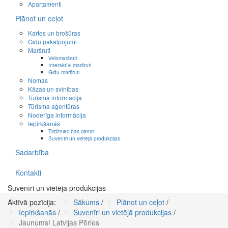
Apartamenti
Plānot un ceļot
Kartes un brošūras
Gidu pakalpojumi
Maršruti
Velomaršruti
Interaktīvi maršruti
Gidu maršruti
Nomas
Kāzas un svinības
Tūrisma informācija
Tūrisma aģentūras
Noderīga informācija
Iepirkšanās
Tirdzniecības centri
Suvenīri un vietējā produkcijas
Sadarbība
Kontakti
Suvenīri un vietējā produkcijas
Aktīvā pozīcija:
Sākums
/
Plānot un ceļot
/
Iepirkšanās
/
Suvenīri un vietējā produkcijas
/
Jaunums! Latvijas Pērles