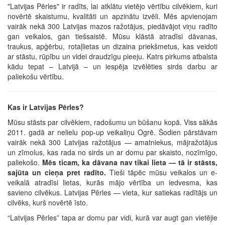
"Latvijas Pērles" ir radīts, lai atklātu vietējo vērtību cilvēkiem, kuri
novērtē skaistumu, kvalitāti un apzinātu izvēli. Mēs apvienojam
vairāk nekā 300 Latvijas mazos ražotājus, piedāvājot viņu radīto
gan veikalos, gan tiešsaistē. Mūsu klāstā atradīsi dāvanas,
traukus, apģērbu, rotaļlietas un dizaina priekšmetus, kas veidoti
ar stāstu, rūpību un videi draudzīgu pieeju. Katrs pirkums atbalsta
kādu tepat – Latvijā – un iespēja izvēlēties sirds darbu ar
paliekošu vērtību.
Kas ir Latvijas Pērles?
Mūsu stāsts par cilvēkiem, radošumu un būšanu kopā. Viss sākās
2011. gadā ar nelielu pop-up veikaliņu Ogrē. Šodien pārstāvam
vairāk nekā 300 Latvijas ražotājus — amatniekus, mājražotājus
un zīmolus, kas rada no sirds un ar domu par skaisto, nozīmīgo,
paliekošo.
Mēs ticam, ka dāvana nav tikai lieta — tā ir stāsts,
sajūta un cieņa pret radīto.
Tieši tāpēc mūsu veikalos un e-
veikalā atradīsi lietas, kurās mājo vērtība un iedvesma, kas
savieno cilvēkus. Latvijas Pērles — vieta, kur satiekas radītājs un
cilvēks, kurš novērtē īsto.
“Latvijas Pērles” tapa ar domu par vidi, kurā var augt gan vietējie