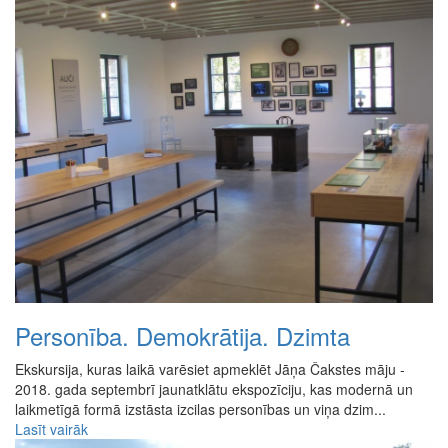
Personība. Demokrātija. Dzimta
Ekskursija, kuras laikā varēsiet apmeklēt Jāņa Čakstes māju -
2018. gada septembrī jaunatklātu ekspozīciju, kas modernā un
laikmetīgā formā izstāsta izcilas personības un viņa dzim...
Lasīt vairāk