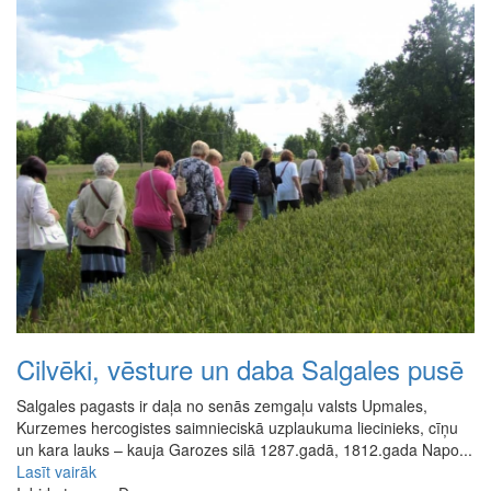
Cilvēki, vēsture un daba Salgales pusē
Salgales pagasts ir daļa no senās zemgaļu valsts Upmales,
Kurzemes hercogistes saimnieciskā uzplaukuma liecinieks, cīņu
un kara lauks – kauja Garozes silā 1287.gadā, 1812.gada Napo...
Lasīt vairāk