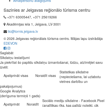
Amatpersonu atalgojums
Sazinies ar Jelgavas reģionālo tūrisma centru
+371 63005447, +371 25619266
Akadēmijas iela 1, Jelgava, LV-3001
tic@tornis.jelgava.lv
© 2026 Jelgavas reģionālais tūrisma centrs. Mājas lapu izstrādāja
EDEVON
Saglabāt
Sīkdatņu iestatījumi
Ja piekrītat šo papildu sīkdatņu izmantošanai, lūdzu, atzīmējiet savu
izvēli:
Statistikas sīkdatne
Apstiprināt visas
Noraidīt visas
(nepieciešama, lai uzlabotu
vietnes darbību un
pakalpojumus)
Google Analytics
(derīguma termiņš 1 gads)
Sociālo mediju sīkdatne - Facebook Pixel
Apstiprināt
Noraidīt
(analītikas rīks, kas palīdz noteikt, cik