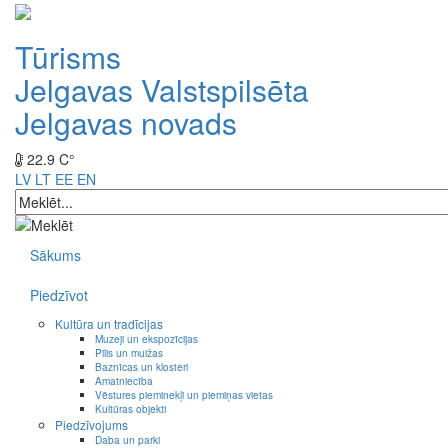
Tūrisms
Jelgavas Valstspilsēta
Jelgavas novads
22.9 C°
LV
LT
EE
EN
Sākums
Piedzīvot
Kultūra un tradīcijas
Muzeji un ekspozīcijas
Pilis un muižas
Baznīcas un klosteri
Amatniecība
Vēstures pieminekļi un piemiņas vietas
Kultūras objekti
Piedzīvojums
Daba un parki