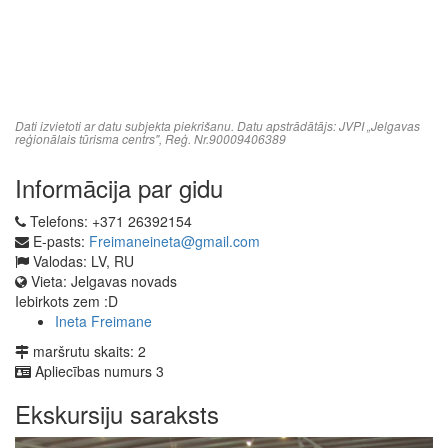
Dati izvietoti ar datu subjekta piekrišanu. Datu apstrādātājs: JVPI „Jelgavas
reģionālais tūrisma centrs", Reģ. Nr.90009406389
Informācija par gidu
Telefons:
+371 26392154
E-pasts:
Freimaneineta@gmail.com
Valodas:
LV, RU
Vieta:
Jelgavas novads
Iebirkots zem :D
Ineta Freimane
maršrutu skaits:
2
Apliecības numurs
3
Ekskursiju saraksts