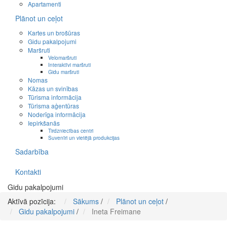
Apartamenti
Plānot un ceļot
Kartes un brošūras
Gidu pakalpojumi
Maršruti
Velomaršruti
Interaktīvi maršruti
Gidu maršruti
Nomas
Kāzas un svinības
Tūrisma informācija
Tūrisma aģentūras
Noderīga informācija
Iepirkšanās
Tirdzniecības centri
Suvenīri un vietējā produkcijas
Sadarbība
Kontakti
Gidu pakalpojumi
Aktīvā pozīcija:
Sākums
/
Plānot un ceļot
/
Gidu pakalpojumi
/
Ineta Freimane