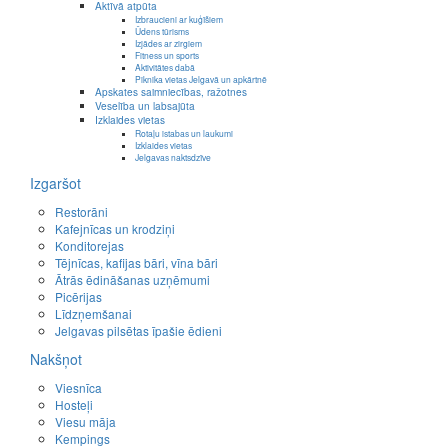
Aktīvā atpūta
Izbraucieni ar kuģīšiem
Ūdens tūrisms
Izjādes ar zirgiem
Fitness un sports
Aktivitātes dabā
Piknika vietas Jelgavā un apkārtnē
Apskates saimniecības, ražotnes
Veselība un labsajūta
Izklaides vietas
Rotaļu istabas un laukumi
Izklaides vietas
Jelgavas naktsdzīve
Izgaršot
Restorāni
Kafejnīcas un krodziņi
Konditorejas
Tējnīcas, kafijas bāri, vīna bāri
Ātrās ēdināšanas uzņēmumi
Picērijas
Līdzņemšanai
Jelgavas pilsētas īpašie ēdieni
Nakšņot
Viesnīca
Hosteļi
Viesu māja
Kempings