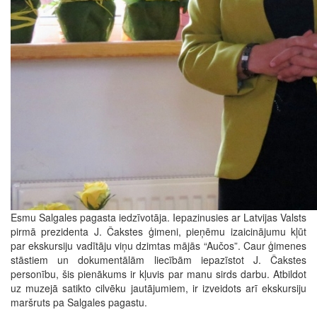
Esmu Salgales pagasta iedzīvotāja. Iepazinusies ar Latvijas Valsts
pirmā prezidenta J. Čakstes ģimeni, pieņēmu izaicinājumu kļūt
par ekskursiju vadītāju viņu dzimtas mājās “Aučos”. Caur ģimenes
stāstiem un dokumentālām liecībām iepazīstot J. Čakstes
personību, šis pienākums ir kļuvis par manu sirds darbu. Atbildot
uz muzejā satikto cilvēku jautājumiem, ir izveidots arī ekskursiju
maršruts pa Salgales pagastu.