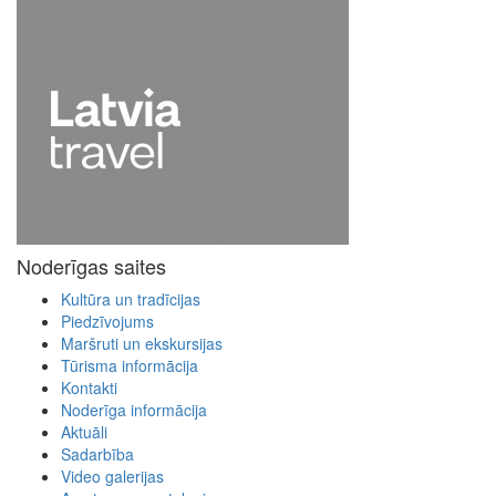
Noderīgas saites
Kultūra un tradīcijas
Piedzīvojums
Maršruti un ekskursijas
Tūrisma informācija
Kontakti
Noderīga informācija
Aktuāli
Sadarbība
Video galerijas