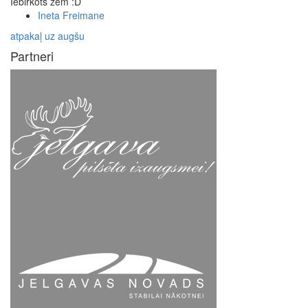
Iebirkots zem :D
Ineta Freimane
atpakaļ uz augšu
Partneri