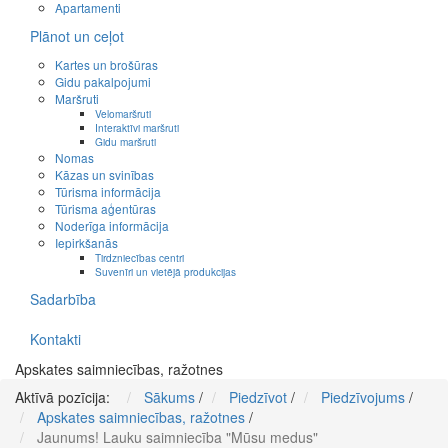
Apartamenti
Plānot un ceļot
Kartes un brošūras
Gidu pakalpojumi
Maršruti
Velomaršruti
Interaktīvi maršruti
Gidu maršruti
Nomas
Kāzas un svinības
Tūrisma informācija
Tūrisma aģentūras
Noderīga informācija
Iepirkšanās
Tirdzniecības centri
Suvenīri un vietējā produkcijas
Sadarbība
Kontakti
Apskates saimniecības, ražotnes
Aktīvā pozīcija:
Sākums
/
Piedzīvot
/
Piedzīvojums
/
Apskates saimniecības, ražotnes
/
Jaunums! Lauku saimniecība "Mūsu medus"