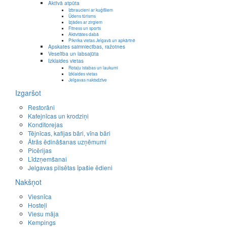
Aktīvā atpūta
Izbraucieni ar kuģīšiem
Ūdens tūrisms
Izjādes ar zirgiem
Fitness un sports
Aktivitātes dabā
Piknika vietas Jelgavā un apkārtnē
Apskates saimniecības, ražotnes
Veselība un labsajūta
Izklaides vietas
Rotaļu istabas un laukumi
Izklaides vietas
Jelgavas naktsdzīve
Izgaršot
Restorāni
Kafejnīcas un krodziņi
Konditorejas
Tējnīcas, kafijas bāri, vīna bāri
Ātrās ēdināšanas uzņēmumi
Picērijas
Līdzņemšanai
Jelgavas pilsētas īpašie ēdieni
Nakšņot
Viesnīca
Hosteļi
Viesu māja
Kempings