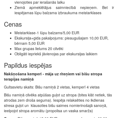
vienojoties par ierašanās laiku
Ziemā apmeklētājus saimniecībā nepieņem. Bet ir
iespējamas lūpu balzama izbraukuma meistarklases
Cenas
Meistarklase-1 lūpu balzams/5,00 EUR
Ekskursija+gida pakalpojums: pieaugušajam 10,00 EUR,
bērnam 5,00 EUR
Max grupas lielums 20 cilvēki
Obligāti iepriekš jāvienojas par ekskursijas laikiem
Papildus iespējas
Nakšņošana kemperī - māja uz riteņiem vai bišu stropa
terapijas namiņā
Gultasvietu skaits: Bišu namiņā 2 vietas, kemperī 4 vietas
Bišu namiņā cilvēks atpūšas guļot uz stropa (bites klāt netiek, tās
atrodas zem droša seguma). Iespēja relaksēties no ikdienas
stresa guļot un klausoties bišu saimes nomierinošajā sanoņā,
ieelpojot stropa aromātu (propolisa un vaska smarža)