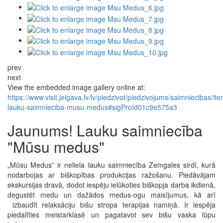
prev
next
View the embedded image gallery online at:
https://www.visit.jelgava.lv/lv/piedzivot/piedzivojums/saimniecibas/it
lauku-saimnieciba-musu-medus#sigProId01c9e575a3
Jaunums! Lauku saimniecība
"Mūsu medus"
„Mūsu Medus” ir neliela lauku saimniecība Zemgales sirdī, kurā
nodarbojas ar biškopības produkcijas ražošanu. Piedāvājam
ekskursijas dravā, dodot iespēju ielūkoties biškopja darba ikdienā,
degustēt medu un dažādos medus-ogu maisījumus, kā arī
izbaudīt relaksāciju bišu stropa terapijas namiņā. Ir iespēja
piedalīties meistarklasē un pagatavot sev bišu vaska lūpu