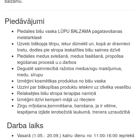
balzamu.
Piedāvājumi
Piedalies bišu vaska LŪPU BALZAMA pagatavošanas
meistarklasē
Uzvelc biškopja tērpu, iekur dūmekli un, kopā ar dravnieci
Inetu, dodies pie stropa ieskatīties bišu saimes dzīvē
Piedalies medus sviešanā, medus fasēšanā, propolisa
iegūšanas procesā u.c.darbos
Degustē saimniecībā ražotos medus/ogu maisījumus,
medu, sīrupu
Izmēģini kosmētikas produktus no bišu vaska
Uzzini par biškopības produktu ietekmi uz cilvēka veselību
Relaksējies bišu stropa terapijas namiņā
Izmēģini dzīvi kemperī-mājā uz riteņiem
Zirgu mīļošana,ķemmēšana, barošana, ja ir vēlme,
iespējama izjāde ierobežotā laukumā, trenera uzraudzībā
Darba laiks
Vasarā (1.05.- 20.09.) katru dienu no 11:00-16:00 iepriekš