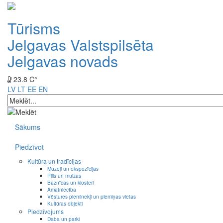
Tūrisms
Jelgavas Valstspilsēta
Jelgavas novads
23.8 C°
LV
LT
EE
EN
Sākums
Piedzīvot
Kultūra un tradīcijas
Muzeji un ekspozīcijas
Pilis un muižas
Baznīcas un klosteri
Amatniecība
Vēstures pieminekļi un piemiņas vietas
Kultūras objekti
Piedzīvojums
Daba un parki