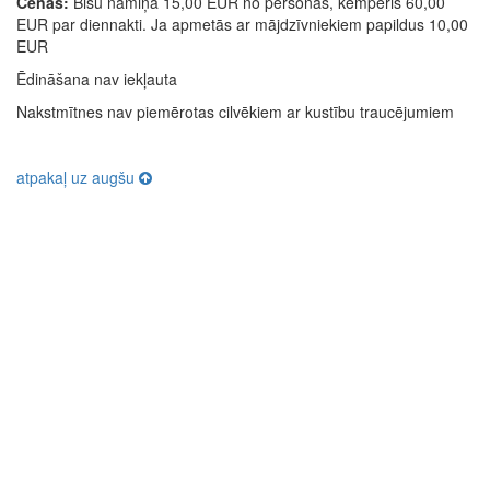
Cenas:
Bišu namiņā 15,00 EUR no personas, kemperis 60,00
EUR par diennakti. Ja apmetās ar mājdzīvniekiem papildus 10,00
EUR
Ēdināšana nav iekļauta
Nakstmītnes nav piemērotas cilvēkiem ar kustību traucējumiem
atpakaļ uz augšu