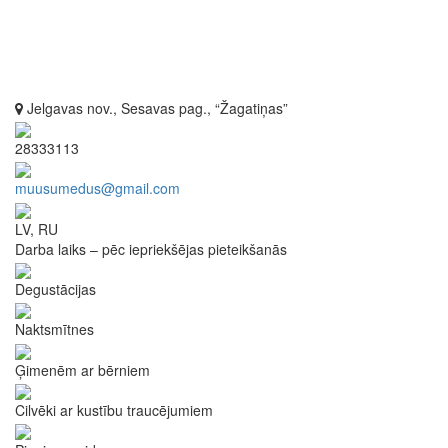
Jelgavas nov., Sesavas pag., “Žagatiņas”
28333113
muusumedus@gmail.com
LV, RU
Darba laiks – pēc iepriekšējas pieteikšanās
Degustācijas
Naktsmītnes
Ģimenēm ar bērniem
Cilvēki ar kustību traucējumiem