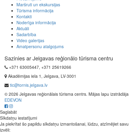
Maršruti un ekskursijas
Tūrisma informācija
Kontakti
Noderīga informācija
Aktuāli
Sadarbība
Video galerijas
Amatpersonu atalgojums
Sazinies ar Jelgavas reģionālo tūrisma centru
+371 63005447, +371 25619266
Akadēmijas iela 1, Jelgava, LV-3001
tic@tornis.jelgava.lv
© 2026 Jelgavas reģionālais tūrisma centrs. Mājas lapu izstrādāja
EDEVON
Saglabāt
Sīkdatņu iestatījumi
Ja piekrītat šo papildu sīkdatņu izmantošanai, lūdzu, atzīmējiet savu
izvēli: