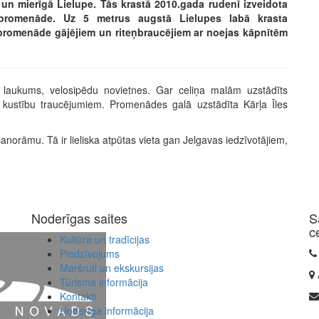
 un mierīgā Lielupe. Tās krastā 2010.gada rudenī izveidota
 promenāde. Uz 5 metrus augstā Lielupes labā krasta
promenāde gājējiem un riteņbraucējiem ar noejas kāpnītēm
ļu laukums, velosipēdu novietnes. Gar celiņa malām uzstādīts
kustību traucējumiem. Promenādes galā uzstādīta Kārļa Īles
orāmu. Tā ir lieliska atpūtas vieta gan Jelgavas iedzīvotājiem,
Noderīgas saites
S
c
Kultūra un tradīcijas
Piedzīvojums
Maršruti un ekskursijas
Tūrisma informācija
Kontakti
Noderīga informācija