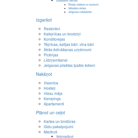
Izklaides vietas
Rotaļu istabas un laukumi
Izklaides vietas
Jelgavas naktsdzīve
Izgaršot
Restorāni
Kafejnīcas un krodziņi
Konditorejas
Tējnīcas, kafijas bāri, vīna bāri
Ātrās ēdināšanas uzņēmumi
Picērijas
Līdzņemšanai
Jelgavas pilsētas īpašie ēdieni
Nakšņot
Viesnīca
Hosteļi
Viesu māja
Kempings
Apartamenti
Plānot un ceļot
Kartes un brošūras
Gidu pakalpojumi
Maršruti
Velomaršruti