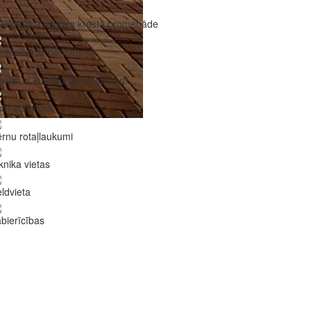
Jelgava, Lielupes krasta promenāde
imenēm ar bērniem
lvēki ar kustību traucējumiem
to stāvvieta
rnu rotaļlaukumi
knika vietas
ldvieta
bierīcības