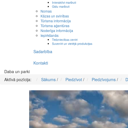
Interaktīvi maršruti
Gidu maršruti
Nomas
Kāzas un svinības
Tūrisma informācija
Tūrisma aģentūras
Noderīga informācija
Iepirkšanās
Tirdzniecības centri
Suvenīri un vietējā produkcijas
Sadarbība
Kontakti
Daba un parki
Aktīvā pozīcija:
Sākums
/
Piedzīvot
/
Piedzīvojums
/
D