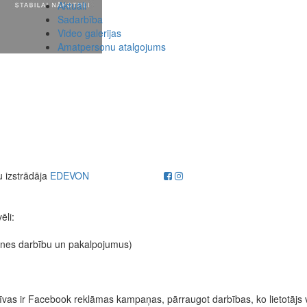
Aktuāli
Sadarbība
Video galerijas
Amatpersonu atalgojums
u izstrādāja
EDEVON
ēli:
etnes darbību un pakalpojumus)
fektīvas ir Facebook reklāmas kampaņas, pārraugot darbības, ko lietotājs