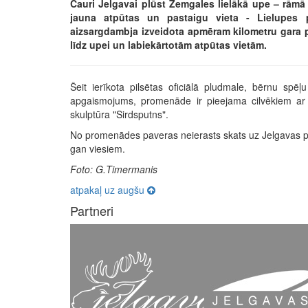
Cauri Jelgavai plūst Zemgales lielākā upe – rāmā
jauna atpūtas un pastaigu vieta - Lielupes
aizsargdambja izveidota apmēram kilometru gara 
līdz upei un labiekārtotām atpūtas vietām.
Šeit ierīkota pilsētas oficiālā pludmale, bērnu spē
apgaismojums, promenāde ir pieejama cilvēkiem ar 
skulptūra "Sirdsputns".
No promenādes paveras neierasts skats uz Jelgavas pan
gan viesiem.
Foto: G.Timermanis
atpakaļ uz augšu
Partneri