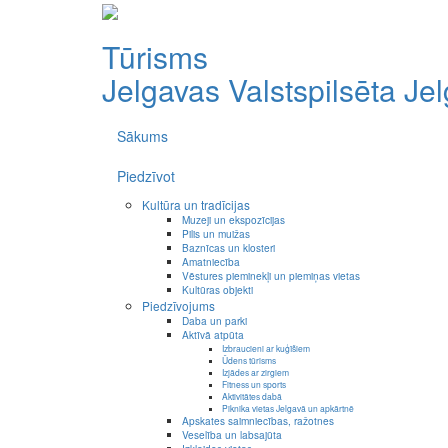
Tūrisms
Jelgavas Valstspilsēta
Je
Sākums
Piedzīvot
Kultūra un tradīcijas
Muzeji un ekspozīcijas
Pilis un muižas
Baznīcas un klosteri
Amatniecība
Vēstures pieminekļi un piemiņas vietas
Kultūras objekti
Piedzīvojums
Daba un parki
Aktīvā atpūta
Izbraucieni ar kuģīšiem
Ūdens tūrisms
Izjādes ar zirgiem
Fitness un sports
Aktivitātes dabā
Piknika vietas Jelgavā un apkārtnē
Apskates saimniecības, ražotnes
Veselība un labsajūta