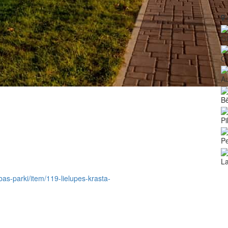
Ģ
Ci
Au
Bē
Pi
Pe
La
abas-parki/item/119-lielupes-krasta-