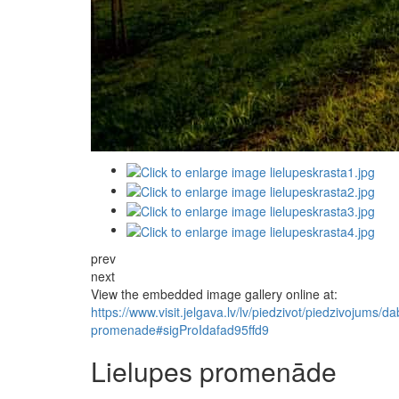
prev
next
View the embedded image gallery online at:
https://www.visit.jelgava.lv/lv/piedzivot/piedzivojums/d
promenade#sigProIdafad95ffd9
Lielupes promenāde