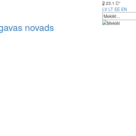
23.1 C°
LV
LT
EE
EN
lgavas novads