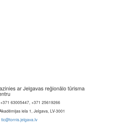
azinies ar Jelgavas reģionālo tūrisma
entru
+371 63005447, +371 25619266
Akadēmijas iela 1, Jelgava, LV-3001
tic@tornis.jelgava.lv