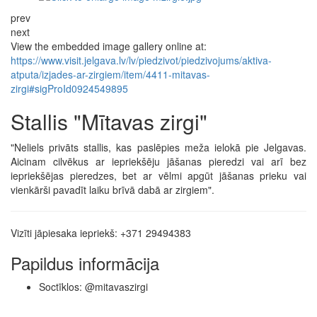
prev
next
View the embedded image gallery online at:
https://www.visit.jelgava.lv/lv/piedzivot/piedzivojums/aktiva-
atputa/izjades-ar-zirgiem/item/4411-mitavas-
zirgi#sigProId0924549895
Stallis "Mītavas zirgi"
"Neliels privāts stallis, kas paslēpies meža ielokā pie Jelgavas.
Aicinam cilvēkus ar iepriekšēju jāšanas pieredzi vai arī bez
iepriekšējas pieredzes, bet ar vēlmi apgūt jāšanas prieku vai
vienkārši pavadīt laiku brīvā dabā ar zirgiem".
Vizīti jāpiesaka iepriekš: +371 29494383
Papildus informācija
Soctīklos: @mitavaszirgi