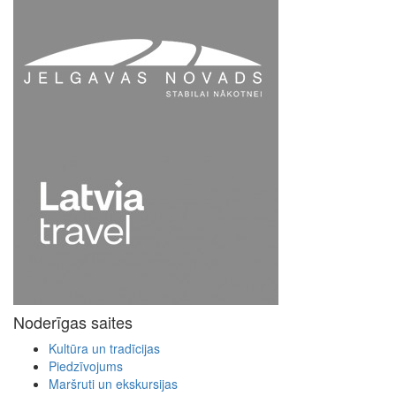
Noderīgas saites
Kultūra un tradīcijas
Piedzīvojums
Maršruti un ekskursijas