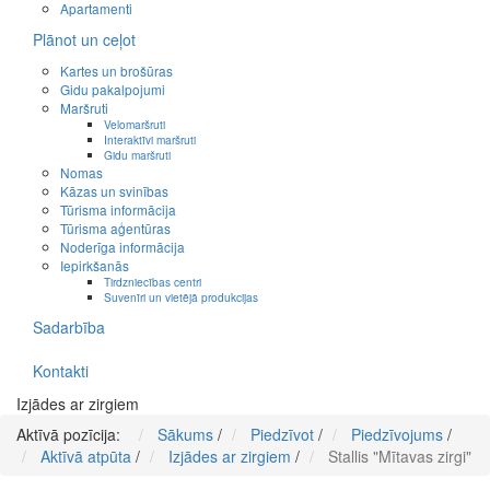
Apartamenti
Plānot un ceļot
Kartes un brošūras
Gidu pakalpojumi
Maršruti
Velomaršruti
Interaktīvi maršruti
Gidu maršruti
Nomas
Kāzas un svinības
Tūrisma informācija
Tūrisma aģentūras
Noderīga informācija
Iepirkšanās
Tirdzniecības centri
Suvenīri un vietējā produkcijas
Sadarbība
Kontakti
Izjādes ar zirgiem
Aktīvā pozīcija:
Sākums
/
Piedzīvot
/
Piedzīvojums
/
Aktīvā atpūta
/
Izjādes ar zirgiem
/
Stallis "Mītavas zirgi"