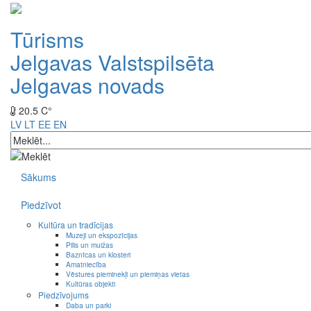
Tūrisms
Jelgavas Valstspilsēta
Jelgavas novads
20.5 C°
LV
LT
EE
EN
Sākums
Piedzīvot
Kultūra un tradīcijas
Muzeji un ekspozīcijas
Pilis un muižas
Baznīcas un klosteri
Amatniecība
Vēstures pieminekļi un piemiņas vietas
Kultūras objekti
Piedzīvojums
Daba un parki