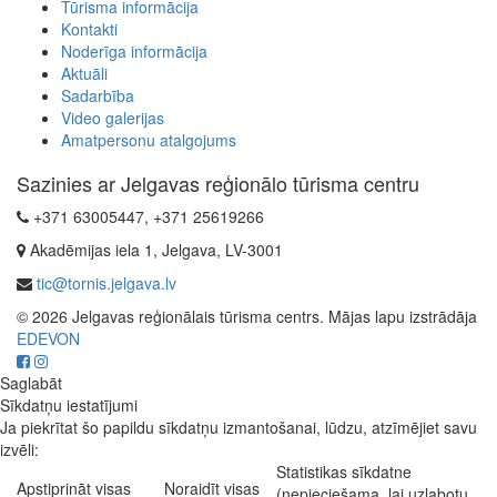
Tūrisma informācija
Kontakti
Noderīga informācija
Aktuāli
Sadarbība
Video galerijas
Amatpersonu atalgojums
Sazinies ar Jelgavas reģionālo tūrisma centru
+371 63005447, +371 25619266
Akadēmijas iela 1, Jelgava, LV-3001
tic@tornis.jelgava.lv
© 2026 Jelgavas reģionālais tūrisma centrs. Mājas lapu izstrādāja
EDEVON
Saglabāt
Sīkdatņu iestatījumi
Ja piekrītat šo papildu sīkdatņu izmantošanai, lūdzu, atzīmējiet savu
izvēli:
Statistikas sīkdatne
Apstiprināt visas
Noraidīt visas
(nepieciešama, lai uzlabotu