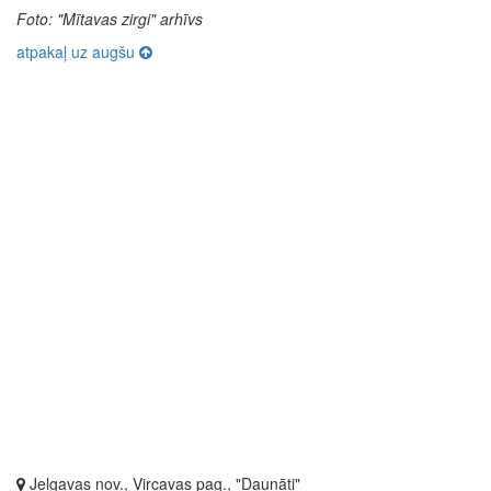
Foto: "Mītavas zirgi" arhīvs
atpakaļ uz augšu
Jelgavas nov., Vircavas pag., "Daunāti"