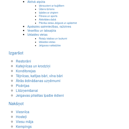
Aktīvā atpūta
Izbraucieni ar kuģīšiem
Ūdens tūrisms
Izjādes ar zirgiem
Fitness un sports
Aktivitātes dabā
Piknika vietas Jelgavā un apkārtnē
Apskates saimniecības, ražotnes
Veselība un labsajūta
Izklaides vietas
Rotaļu istabas un laukumi
Izklaides vietas
Jelgavas naktsdzīve
Izgaršot
Restorāni
Kafejnīcas un krodziņi
Konditorejas
Tējnīcas, kafijas bāri, vīna bāri
Ātrās ēdināšanas uzņēmumi
Picērijas
Līdzņemšanai
Jelgavas pilsētas īpašie ēdieni
Nakšņot
Viesnīca
Hosteļi
Viesu māja
Kempings