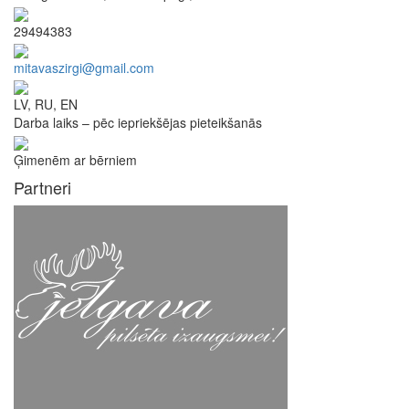
29494383
mitavaszirgi@gmail.com
LV, RU, EN
Darba laiks – pēc iepriekšējas pieteikšanās
Ģimenēm ar bērniem
Partneri