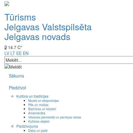
Tūrisms
Jelgavas Valstspilsēta
Jelgavas novads
14.7 C°
LV
LT
EE
EN
Sākums
Piedzīvot
Kultūra un tradīcijas
Muzeji un ekspozīcijas
Pilis un muižas
Baznīcas un klosteri
Amatniecība
Vēstures pieminekļi un piemiņas vietas
Kultūras objekti
Piedzīvojums
Daba un parki