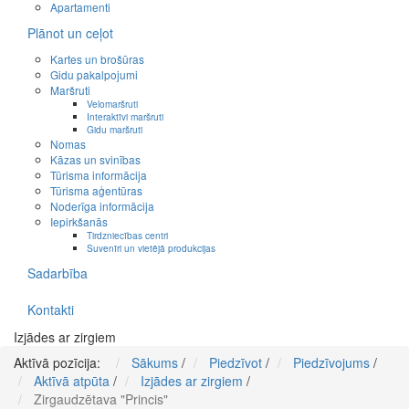
Apartamenti
Plānot un ceļot
Kartes un brošūras
Gidu pakalpojumi
Maršruti
Velomaršruti
Interaktīvi maršruti
Gidu maršruti
Nomas
Kāzas un svinības
Tūrisma informācija
Tūrisma aģentūras
Noderīga informācija
Iepirkšanās
Tirdzniecības centri
Suvenīri un vietējā produkcijas
Sadarbība
Kontakti
Izjādes ar zirgiem
Aktīvā pozīcija:
Sākums
/
Piedzīvot
/
Piedzīvojums
/
Aktīvā atpūta
/
Izjādes ar zirgiem
/
Zirgaudzētava "Princis"