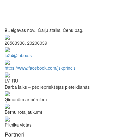
Jelgavas nov., Gaiļu stallis, Cenu pag.
26563936, 20206039
lp24@inbox.lv
https://www.facebook.com/jskprincis
LV, RU
Darba laiks – pēc iepriekšējas pieteikšanās
Ģimenēm ar bērniem
Bērnu rotaļlaukumi
Piknika vietas
Partneri