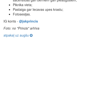
sacensībās gan bērniem gan pieaugušiem;
Piknika vieta;
Pastaiga gar Iecavas upes krastu;
Fotosesijas.
IG konts -
@jskprincis
Foto: no "Princis" arhīva
atpakaļ uz augšu