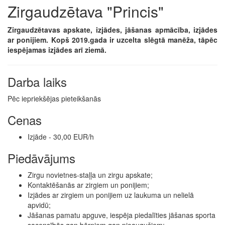
Zirgaudzētava "Princis"
Zirgaudzētavas apskate, izjādes, jāšanas apmācība, izjādes
ar ponijiem. Kopš 2019.gada ir uzcelta slēgtā manēža, tāpēc
iespējamas izjādes arī ziemā.
Darba laiks
Pēc iepriekšējas pieteikšanās
Cenas
Izjāde - 30,00 EUR/h
Piedāvājums
Zirgu novietnes-staļļa un zirgu apskate;
Kontaktēšanās ar zirgiem un ponijiem;
Izjādes ar zirgiem un ponijiem uz laukuma un nelielā
apvidū;
Jāšanas pamatu apguve, iespēja piedalīties jāšanas sporta