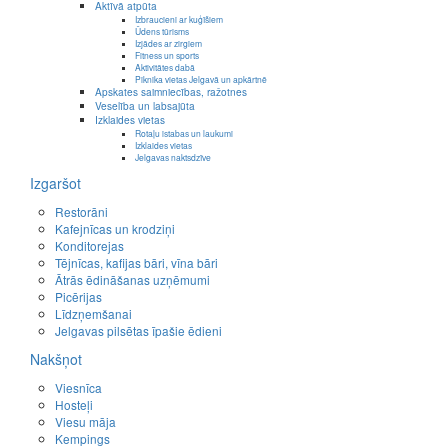
Aktīvā atpūta
Izbraucieni ar kuģīšiem
Ūdens tūrisms
Izjādes ar zirgiem
Fitness un sports
Aktivitātes dabā
Piknika vietas Jelgavā un apkārtnē
Apskates saimniecības, ražotnes
Veselība un labsajūta
Izklaides vietas
Rotaļu istabas un laukumi
Izklaides vietas
Jelgavas naktsdzīve
Izgaršot
Restorāni
Kafejnīcas un krodziņi
Konditorejas
Tējnīcas, kafijas bāri, vīna bāri
Ātrās ēdināšanas uzņēmumi
Picērijas
Līdzņemšanai
Jelgavas pilsētas īpašie ēdieni
Nakšņot
Viesnīca
Hosteļi
Viesu māja
Kempings