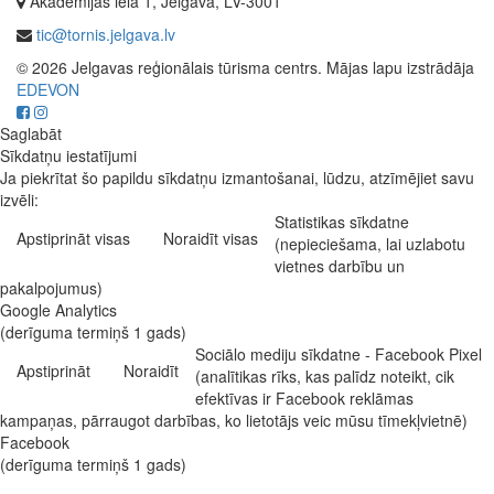
Akadēmijas iela 1, Jelgava, LV-3001
tic@tornis.jelgava.lv
© 2026 Jelgavas reģionālais tūrisma centrs. Mājas lapu izstrādāja
EDEVON
Saglabāt
Sīkdatņu iestatījumi
Ja piekrītat šo papildu sīkdatņu izmantošanai, lūdzu, atzīmējiet savu
izvēli:
Statistikas sīkdatne
Apstiprināt visas
Noraidīt visas
(nepieciešama, lai uzlabotu
vietnes darbību un
pakalpojumus)
Google Analytics
(derīguma termiņš 1 gads)
Sociālo mediju sīkdatne - Facebook Pixel
Apstiprināt
Noraidīt
(analītikas rīks, kas palīdz noteikt, cik
efektīvas ir Facebook reklāmas
kampaņas, pārraugot darbības, ko lietotājs veic mūsu tīmekļvietnē)
Facebook
(derīguma termiņš 1 gads)