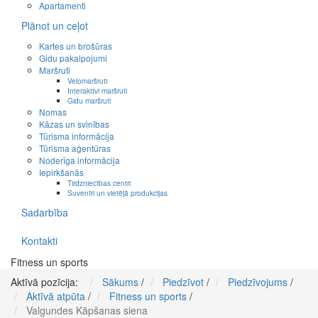
Apartamenti
Plānot un ceļot
Kartes un brošūras
Gidu pakalpojumi
Maršruti
Velomaršruti
Interaktīvi maršruti
Gidu maršruti
Nomas
Kāzas un svinības
Tūrisma informācija
Tūrisma aģentūras
Noderīga informācija
Iepirkšanās
Tirdzniecības centri
Suvenīri un vietējā produkcijas
Sadarbība
Kontakti
Fitness un sports
Aktīvā pozīcija:
Sākums
/
Piedzīvot
/
Piedzīvojums
/
Aktīvā atpūta
/
Fitness un sports
/
Valgundes Kāpšanas siena