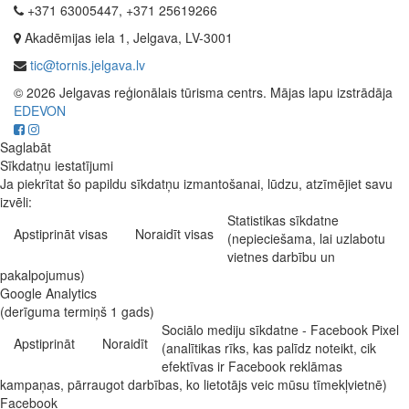
+371 63005447, +371 25619266
Akadēmijas iela 1, Jelgava, LV-3001
tic@tornis.jelgava.lv
© 2026 Jelgavas reģionālais tūrisma centrs. Mājas lapu izstrādāja
EDEVON
Saglabāt
Sīkdatņu iestatījumi
Ja piekrītat šo papildu sīkdatņu izmantošanai, lūdzu, atzīmējiet savu
izvēli:
Statistikas sīkdatne
Apstiprināt visas
Noraidīt visas
(nepieciešama, lai uzlabotu
vietnes darbību un
pakalpojumus)
Google Analytics
(derīguma termiņš 1 gads)
Sociālo mediju sīkdatne - Facebook Pixel
Apstiprināt
Noraidīt
(analītikas rīks, kas palīdz noteikt, cik
efektīvas ir Facebook reklāmas
kampaņas, pārraugot darbības, ko lietotājs veic mūsu tīmekļvietnē)
Facebook