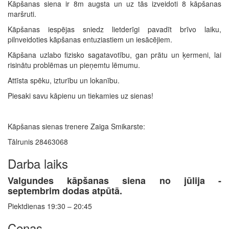
Kāpšanas siena ir 8m augsta un uz tās izveidoti 8 kāpšanas
maršruti.
Kāpšanas iespējas sniedz lietderīgi pavadīt brīvo laiku,
pilnveidoties kāpšanas entuziastiem un iesācējiem.
Kāpšana uzlabo fizisko sagatavotību, gan prātu un ķermeni, lai
risinātu problēmas un pieņemtu lēmumu.
Attīsta spēku, izturību un lokanību.
Piesaki savu kāpienu un tiekamies uz sienas!
Kāpšanas sienas trenere Zaiga Smikarste:
Tālrunis 28463068
Darba laiks
Valgundes kāpšanas siena no jūlija -
septembrim dodas atpūtā.
Piektdienas 19:30 – 20:45
Cenas