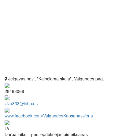
Jelgavas nov., "Kalnciema skola", Valgundes pag.
28463068
ziza333@inbox.lv
www.facebook.com/ValgundesKapsanassiena
LV
Darba laiks – pēc iepriekšējas pieteikšanās