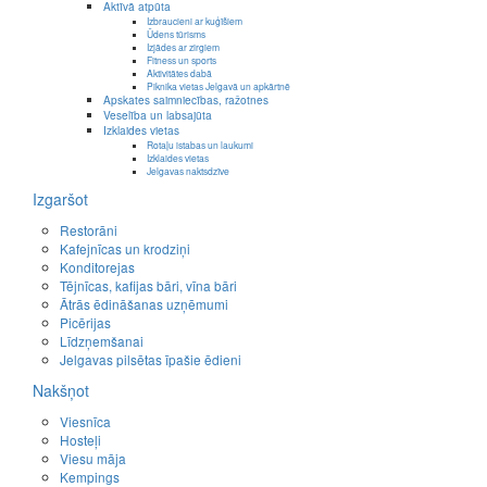
Aktīvā atpūta
Izbraucieni ar kuģīšiem
Ūdens tūrisms
Izjādes ar zirgiem
Fitness un sports
Aktivitātes dabā
Piknika vietas Jelgavā un apkārtnē
Apskates saimniecības, ražotnes
Veselība un labsajūta
Izklaides vietas
Rotaļu istabas un laukumi
Izklaides vietas
Jelgavas naktsdzīve
Izgaršot
Restorāni
Kafejnīcas un krodziņi
Konditorejas
Tējnīcas, kafijas bāri, vīna bāri
Ātrās ēdināšanas uzņēmumi
Picērijas
Līdzņemšanai
Jelgavas pilsētas īpašie ēdieni
Nakšņot
Viesnīca
Hosteļi
Viesu māja
Kempings