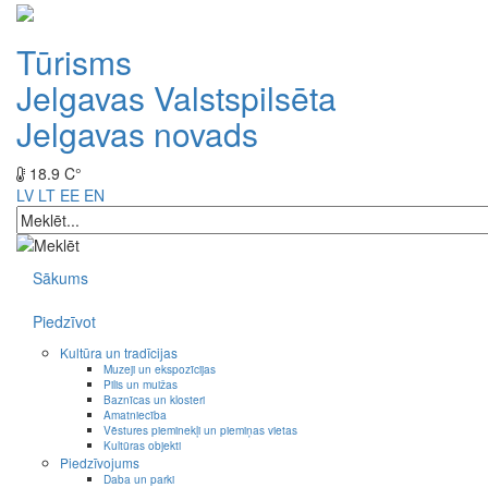
Tūrisms
Jelgavas Valstspilsēta
Jelgavas novads
18.9 C°
LV
LT
EE
EN
Sākums
Piedzīvot
Kultūra un tradīcijas
Muzeji un ekspozīcijas
Pilis un muižas
Baznīcas un klosteri
Amatniecība
Vēstures pieminekļi un piemiņas vietas
Kultūras objekti
Piedzīvojums
Daba un parki