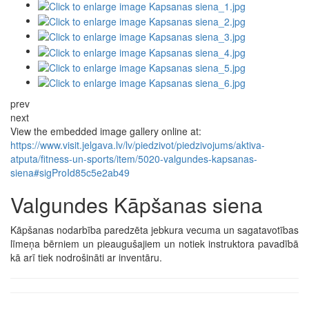
prev
next
View the embedded image gallery online at:
https://www.visit.jelgava.lv/lv/piedzivot/piedzivojums/aktiva-
atputa/fitness-un-sports/item/5020-valgundes-kapsanas-
siena#sigProId85c5e2ab49
Valgundes Kāpšanas siena
Kāpšanas nodarbība paredzēta jebkura vecuma un sagatavotības
līmeņa bērniem un pieaugušajiem un notiek instruktora pavadībā
kā arī tiek nodrošināti ar inventāru.