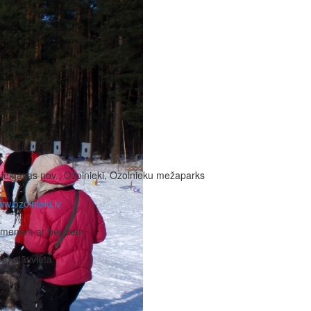
Jelgavas nov., Ozolnieki, Ozolnieku mežaparks
w.ozolnieki.lv
imenēm ar bērniem
to stāvvieta