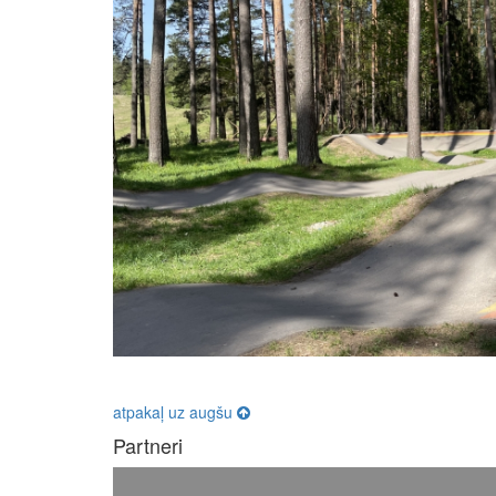
atpakaļ uz augšu
Partneri