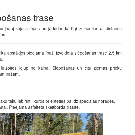
pošanas trase
d jāauj kājās slēpes un jādodas kārtīgi izslēpoties ar distanču
lns.
ika apstākļos pieejama īpaši izveidota slēpošanas trase 2,5 km
a.
laižoties lejup no kalna. Slēpošanas un citu ziemas prieku
ram pašam.
aku labirinti, kuros orientēties palīdz speciālas norādes.
nai. Pieejama asfaltēta skeitborda trasīte.