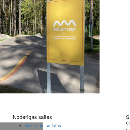
Noderīgas saites
S
c
Kultūra un tradīcijas