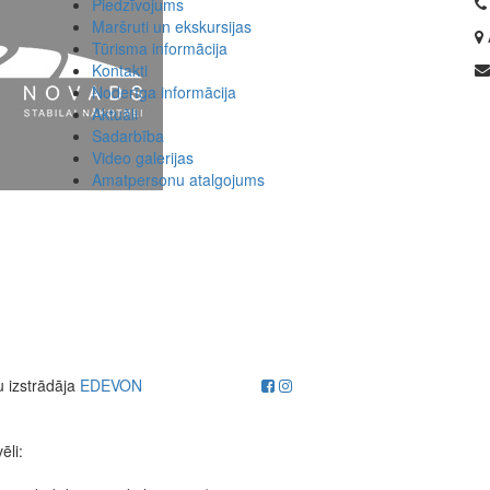
Piedzīvojums
Maršruti un ekskursijas
Tūrisma informācija
Kontakti
Noderīga informācija
Aktuāli
Sadarbība
Video galerijas
Amatpersonu atalgojums
u izstrādāja
EDEVON
ēli: