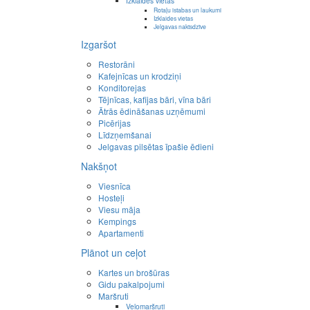
Izklaides vietas
Rotaļu istabas un laukumi
Izklaides vietas
Jelgavas naktsdzīve
Izgaršot
Restorāni
Kafejnīcas un krodziņi
Konditorejas
Tējnīcas, kafijas bāri, vīna bāri
Ātrās ēdināšanas uzņēmumi
Picērijas
Līdzņemšanai
Jelgavas pilsētas īpašie ēdieni
Nakšņot
Viesnīca
Hosteļi
Viesu māja
Kempings
Apartamenti
Plānot un ceļot
Kartes un brošūras
Gidu pakalpojumi
Maršruti
Velomaršruti