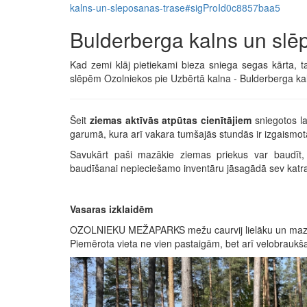
kalns-un-sleposanas-trase#sigProId0c8857baa5
Bulderberga kalns un slē
Kad zemi klāj pietiekami bieza sniega segas kārta, ta
slēpēm Ozolniekos pie Uzbērtā kalna - Bulderberga ka
Šeit
ziemas aktīvās atpūtas cienītājiem
sniegotos la
garumā, kura arī vakara tumšajās stundās ir izgaismot
Savukārt paši mazākie ziemas priekus var baudīt, 
baudīšanai nepieciešamo inventāru jāsagādā sev kat
Vasaras izklaidēm
OZOLNIEKU MEŽAPARKS mežu caurvij lielāku un mazāku t
Piemērota vieta ne vien pastaigām, bet arī velobraukša