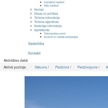
Interaktīvi maršruti
Gidu maršruti
Nomas
Kāzas un svinības
Tūrisma informācija
Tūrisma aģentūras
Noderīga informācija
Iepirkšanās
Tirdzniecības centri
Suvenīri un vietējā produkcijas
Sadarbība
Kontakti
Aktivitātes dabā
Aktīvā pozīcija:
Sākums
/
Piedzīvot
/
Piedzīvojums
/
A