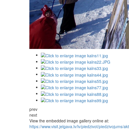
prev
next
View the embedded image gallery online at:
https://www.visit.jelgava.lv/lv/piedzivot/piedzivojums/a