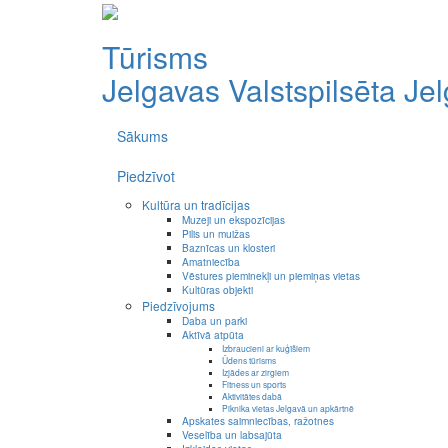
Tūrisms
Jelgavas Valstspilsēta
Je
Sākums
Piedzīvot
Kultūra un tradīcijas
Muzeji un ekspozīcijas
Pilis un muižas
Baznīcas un klosteri
Amatniecība
Vēstures pieminekļi un piemiņas vietas
Kultūras objekti
Piedzīvojums
Daba un parki
Aktīvā atpūta
Izbraucieni ar kuģīšiem
Ūdens tūrisms
Izjādes ar zirgiem
Fitness un sports
Aktivitātes dabā
Piknika vietas Jelgavā un apkārtnē
Apskates saimniecības, ražotnes
Veselība un labsajūta