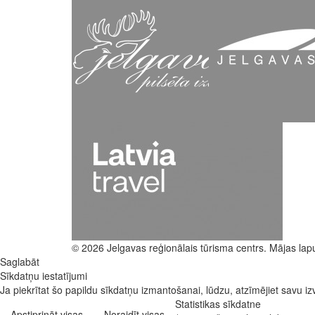
© 2026 Jelgavas reģionālais tūrisma centrs. Mājas lap
Saglabāt
Sīkdatņu iestatījumi
Ja piekrītat šo papildu sīkdatņu izmantošanai, lūdzu, atzīmējiet savu izv
Statistikas sīkdatne
Apstiprināt visas
Noraidīt visas