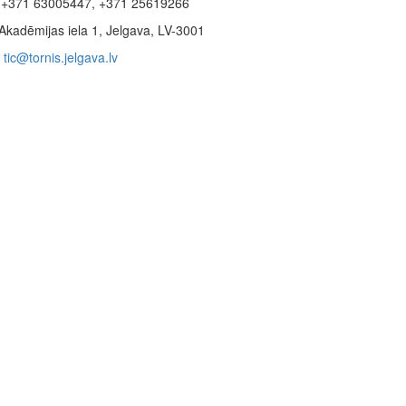
+371 63005447, +371 25619266
Akadēmijas iela 1, Jelgava, LV-3001
tic@tornis.jelgava.lv