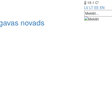
19.1 C°
LV
LT
EE
EN
lgavas novads