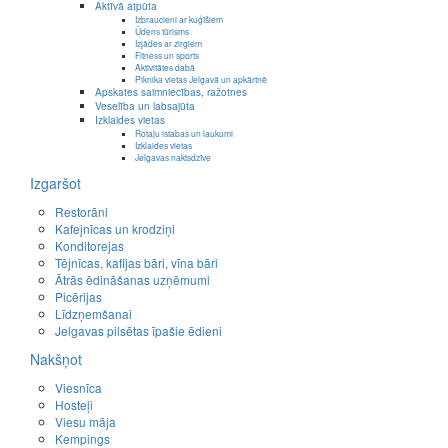
Aktīvā atpūta
Izbraucieni ar kuģīšiem
Ūdens tūrisms
Izjādes ar zirgiem
Fitness un sports
Aktivitātes dabā
Piknika vietas Jelgavā un apkārtnē
Apskates saimniecības, ražotnes
Veselība un labsajūta
Izklaides vietas
Rotaļu istabas un laukumi
Izklaides vietas
Jelgavas naktsdzīve
Izgaršot
Restorāni
Kafejnīcas un krodziņi
Konditorejas
Tējnīcas, kafijas bāri, vīna bāri
Ātrās ēdināšanas uzņēmumi
Picērijas
Līdzņemšanai
Jelgavas pilsētas īpašie ēdieni
Nakšņot
Viesnīca
Hosteļi
Viesu māja
Kempings