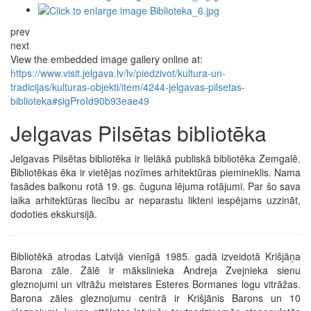
prev
next
View the embedded image gallery online at:
https://www.visit.jelgava.lv/lv/piedzivot/kultura-un-
tradicijas/kulturas-objekti/item/4244-jelgavas-pilsetas-
biblioteka#sigProId90b93eae49
Jelgavas Pilsētas bibliotēka
Jelgavas Pilsētas bibliotēka ir lielākā publiskā bibliotēka Zemgalē.
Bibliotēkas ēka ir vietējas nozīmes arhitektūras piemineklis. Nama
fasādes balkonu rotā 19. gs. čuguna lējuma rotājumi. Par šo sava
laika arhitektūras liecību ar neparastu likteni iespējams uzzināt,
dodoties ekskursijā.
Bibliotēkā atrodas Latvijā vienīgā 1985. gadā izveidotā Krišjāņa
Barona zāle. Zālē ir mākslinieka Andreja Zvejnieka sienu
gleznojumi un vitrāžu meistares Esteres Bormanes logu vitrāžas.
Barona zāles gleznojumu centrā ir Krišjānis Barons un 10