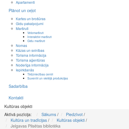
Apartamenti
Plānot un ceļot
Kartes un brošūras
Gidu pakalpojumi
Maršruti
Velomaršruti
Interaktīvi maršruti
Gidu maršruti
Nomas
Kāzas un svinības
Tūrisma informācija
Tūrisma aģentūras
Noderīga informācija
Iepirkšanās
Tirdzniecības centri
Suvenīri un vietējā produkcijas
Sadarbība
Kontakti
Kultūras objekti
Aktīvā pozīcija:
Sākums
/
Piedzīvot
/
Kultūra un tradīcijas
/
Kultūras objekti
/
Jelgavas Pilsētas bibliotēka