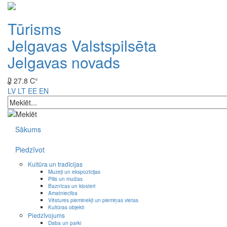
Tūrisms
Jelgavas Valstspilsēta
Jelgavas novads
27.8 C°
LV
LT
EE
EN
Sākums
Piedzīvot
Kultūra un tradīcijas
Muzeji un ekspozīcijas
Pilis un muižas
Baznīcas un klosteri
Amatniecība
Vēstures pieminekļi un piemiņas vietas
Kultūras objekti
Piedzīvojums
Daba un parki