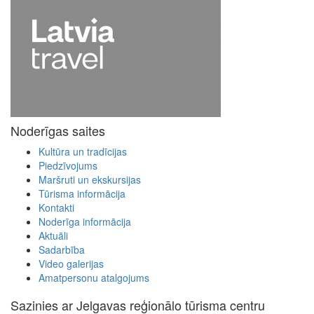
Noderīgas saites
Kultūra un tradīcijas
Piedzīvojums
Maršruti un ekskursijas
Tūrisma informācija
Kontakti
Noderīga informācija
Aktuāli
Sadarbība
Video galerijas
Amatpersonu atalgojums
Sazinies ar Jelgavas reģionālo tūrisma centru