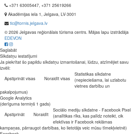
+371 63005447, +371 25619266
Akadēmijas iela 1, Jelgava, LV-3001
tic@tornis.jelgava.lv
© 2026 Jelgavas reģionālais tūrisma centrs. Mājas lapu izstrādāja
EDEVON
Saglabāt
Sīkdatņu iestatījumi
Ja piekrītat šo papildu sīkdatņu izmantošanai, lūdzu, atzīmējiet savu
izvēli:
Statistikas sīkdatne
Apstiprināt visas
Noraidīt visas
(nepieciešama, lai uzlabotu
vietnes darbību un
pakalpojumus)
Google Analytics
(derīguma termiņš 1 gads)
Sociālo mediju sīkdatne - Facebook Pixel
Apstiprināt
Noraidīt
(analītikas rīks, kas palīdz noteikt, cik
efektīvas ir Facebook reklāmas
kampaņas, pārraugot darbības, ko lietotājs veic mūsu tīmekļvietnē)
Facebook