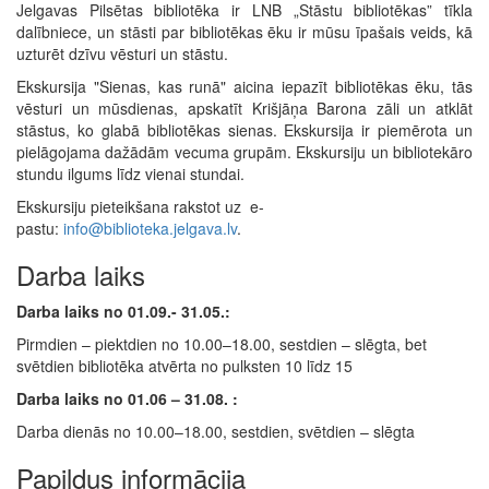
Jelgavas Pilsētas bibliotēka ir LNB „Stāstu bibliotēkas” tīkla
dalībniece, un stāsti par bibliotēkas ēku ir mūsu īpašais veids, kā
uzturēt dzīvu vēsturi un stāstu.
Ekskursija "Sienas, kas runā" aicina iepazīt bibliotēkas ēku, tās
vēsturi un mūsdienas, apskatīt Krišjāņa Barona zāli un atklāt
stāstus, ko glabā bibliotēkas sienas. Ekskursija ir piemērota un
pielāgojama dažādām vecuma grupām. Ekskursiju un bibliotekāro
stundu ilgums līdz vienai stundai.
Ekskursiju pieteikšana rakstot uz e-
pastu:
info@biblioteka.jelgava.lv
.
Darba laiks
Darba laiks no 01.09.- 31.05.:
Pirmdien – piektdien no 10.00–18.00, sestdien – slēgta, bet
svētdien bibliotēka atvērta no pulksten 10 līdz 15
Darba laiks no 01.06 – 31.08. :
Darba dienās no 10.00–18.00, sestdien, svētdien – slēgta
Papildus informācija