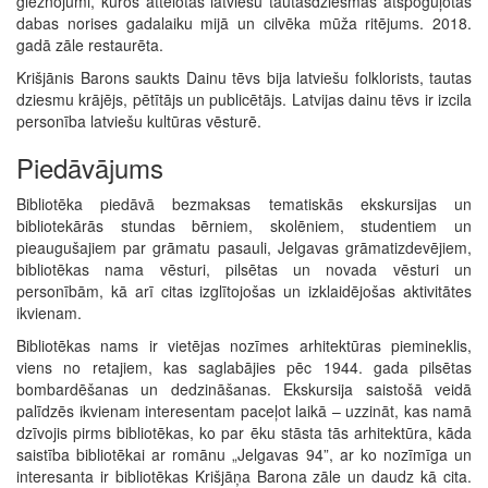
gleznojumi, kuros attēlotas latviešu tautasdziesmās atspoguļotās
dabas norises gadalaiku mijā un cilvēka mūža ritējums. 2018.
gadā zāle restaurēta.
Krišjānis Barons saukts Dainu tēvs bija latviešu folklorists, tautas
dziesmu krājējs, pētītājs un publicētājs. Latvijas dainu tēvs ir izcila
personība latviešu kultūras vēsturē.
Piedāvājums
Bibliotēka piedāvā bezmaksas tematiskās ekskursijas un
bibliotekārās stundas bērniem, skolēniem, studentiem un
pieaugušajiem par grāmatu pasauli, Jelgavas grāmatizdevējiem,
bibliotēkas nama vēsturi, pilsētas un novada vēsturi un
personībām, kā arī citas izglītojošas un izklaidējošas aktivitātes
ikvienam.
Bibliotēkas nams ir vietējas nozīmes arhitektūras piemineklis,
viens no retajiem, kas saglabājies pēc 1944. gada pilsētas
bombardēšanas un dedzināšanas. Ekskursija saistošā veidā
palīdzēs ikvienam interesentam paceļot laikā – uzzināt, kas namā
dzīvojis pirms bibliotēkas, ko par ēku stāsta tās arhitektūra, kāda
saistība bibliotēkai ar romānu „Jelgavas 94”, ar ko nozīmīga un
interesanta ir bibliotēkas Krišjāņa Barona zāle un daudz kā cita.