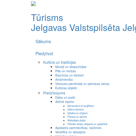
Tūrisms
Jelgavas Valstspilsēta
Je
Sākums
Piedzīvot
Kultūra un tradīcijas
Muzeji un ekspozīcijas
Pilis un muižas
Baznīcas un klosteri
Amatniecība
Vēstures pieminekļi un piemiņas vietas
Kultūras objekti
Piedzīvojums
Daba un parki
Aktīvā atpūta
Izbraucieni ar kuģīšiem
Ūdens tūrisms
Izjādes ar zirgiem
Fitness un sports
Aktivitātes dabā
Piknika vietas Jelgavā un apkārtnē
Apskates saimniecības, ražotnes
Veselība un labsajūta