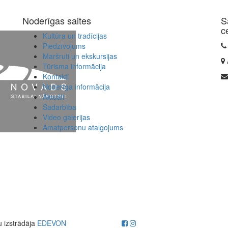
Noderīgas saites
S
c
Kultūra un tradīcijas
Piedzīvojums
Maršruti un ekskursijas
Tūrisma informācija
Kontakti
Noderīga informācija
Aktuāli
Sadarbība
Video galerijas
Amatpersonu atalgojums
u izstrādāja
EDEVON