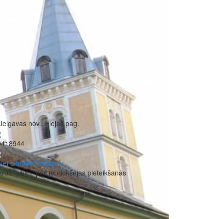
Jelgavas nov., Elejas pag.
9418944
terisknope@inbox.lv
rba laiks – pēc iepriekšējas pieteikšanās