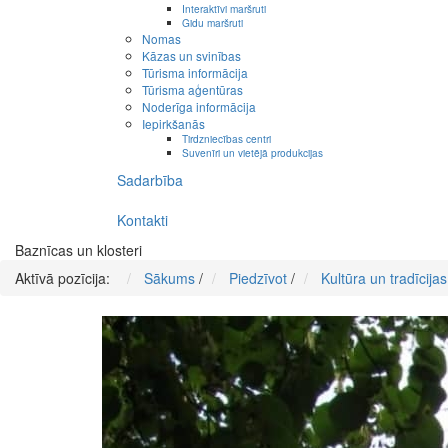
Interaktīvi maršruti
Gidu maršruti
Nomas
Kāzas un svinības
Tūrisma informācija
Tūrisma aģentūras
Noderīga informācija
Iepirkšanās
Tirdzniecības centri
Suvenīri un vietējā produkcijas
Sadarbība
Kontakti
Baznīcas un klosteri
Aktīvā pozīcija:
Sākums
/
Piedzīvot
/
Kultūra un tradīcijas