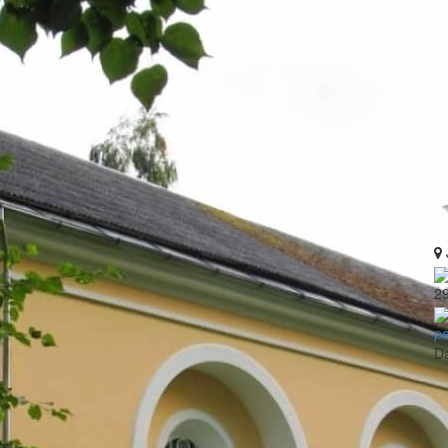
2
pe
Da