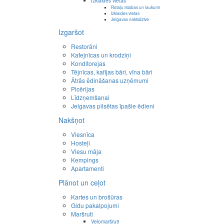
Izklaides vietas
Rotaļu istabas un laukumi
Izklaides vietas
Jelgavas naktsdzīve
Izgaršot
Restorāni
Kafejnīcas un krodziņi
Konditorejas
Tējnīcas, kafijas bāri, vīna bāri
Ātrās ēdināšanas uzņēmumi
Picērijas
Līdzņemšanai
Jelgavas pilsētas īpašie ēdieni
Nakšņot
Viesnīca
Hosteļi
Viesu māja
Kempings
Apartamenti
Plānot un ceļot
Kartes un brošūras
Gidu pakalpojumi
Maršruti
Velomaršruti