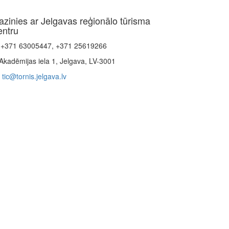
azinies ar Jelgavas reģionālo tūrisma
entru
+371 63005447, +371 25619266
Akadēmijas iela 1, Jelgava, LV-3001
tic@tornis.jelgava.lv