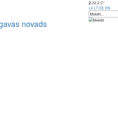
22.2 C°
LV
LT
EE
EN
lgavas novads