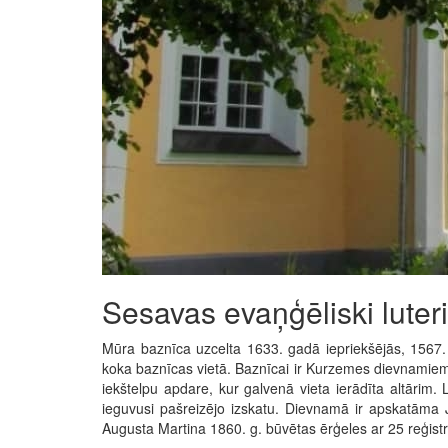
Sesavas evaņģēliski luter
Mūra baznīca uzcelta 1633. gadā iepriekšējās, 1567
koka baznīcas vietā. Baznīcai ir Kurzemes dievnamiem
iekštelpu apdare, kur galvenā vieta ierādīta altārim.
ieguvusi pašreizējo izskatu. Dievnamā ir apskatāma 
Augusta Martina 1860. g. būvētas ērģeles ar 25 reģist