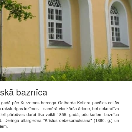
iskā baznīca
. gadā pēc Kurzemes hercoga Gotharda Ketlera pavēles celtās
 raksturīgas iezīmes – samērā vienkārša āriene, bet dekoratīva
 Lieli pārbūves darbi tika veikti 1855. gadā, pēc kuriem baznīca
J. Dēringa altārglezna "Kristus debesbraukšana" (1860. g.) un
riem.