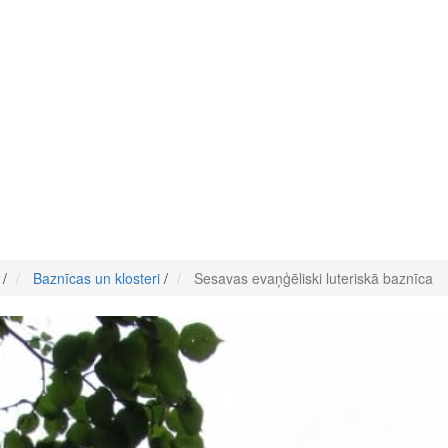
/
Baznīcas un klosteri
/
Sesavas evaņģēliski luteriskā baznīca