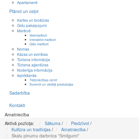
Apartamenti
Plānot un ceļot
Kartes un brošūras
Gidu pakalpojumi
Maršruti
Velomaršruti
Interaktīvi maršruti
Gidu maršruti
Nomas
Kāzas un svinības
Tūrisma informācija
Tūrisma aģentūras
Noderīga informācija
Iepirkšanās
Tirdzniecības centri
Suvenīri un vietējā produkcijas
Sadarbība
Kontakti
Amatniecība
Aktīvā pozīcija:
Sākums
/
Piedzīvot
/
Kultūra un tradīcijas
/
Amatniecība
/
Skalu pinumu darbnīca "Smilgumi"