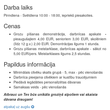
Darba laiks
Pirmdiena - Svētdiena 10:00 - 18:00, iepriekš piesakoties.
Cenas
Grozu pīšanas demonstrācija, darbnīcas apskate
-
pieaugušajiem 4,00 EUR, senioriem 3,00 EUR, skolēniem
(līdz 12 g.v.) 2,00 EUR. Demontrācijas ilgums 1 stunda.
Grozu pīšanas meistarklase, darbnīcas apskate - sākot no
5,00 EUR/pers. Meistarklases ilgums 2,5 stundas.
Papildus informācija
Minimālais cilvēku skaits grupā - 5, max - pēc vienošanās
Darbnīca pieejama cilvēkiem ar kustību traucējumiem
Piedāvā iegādāties personalizētas dāvanas
Samaksas veids - pēc vienošanās
Atbrauc un Tev būs unikāls groziņš sīpoliem vai skaista
dāvana draugam!
atpakaļ uz augšu