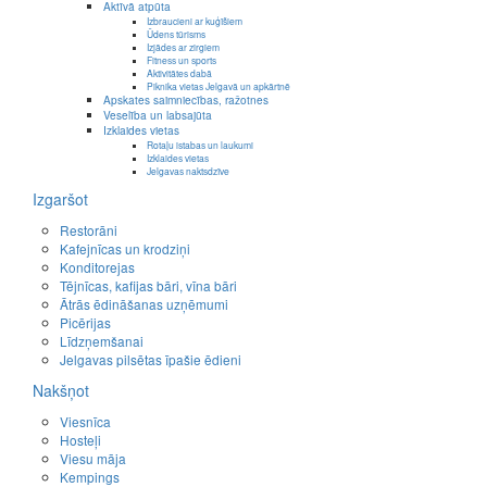
Aktīvā atpūta
Izbraucieni ar kuģīšiem
Ūdens tūrisms
Izjādes ar zirgiem
Fitness un sports
Aktivitātes dabā
Piknika vietas Jelgavā un apkārtnē
Apskates saimniecības, ražotnes
Veselība un labsajūta
Izklaides vietas
Rotaļu istabas un laukumi
Izklaides vietas
Jelgavas naktsdzīve
Izgaršot
Restorāni
Kafejnīcas un krodziņi
Konditorejas
Tējnīcas, kafijas bāri, vīna bāri
Ātrās ēdināšanas uzņēmumi
Picērijas
Līdzņemšanai
Jelgavas pilsētas īpašie ēdieni
Nakšņot
Viesnīca
Hosteļi
Viesu māja
Kempings