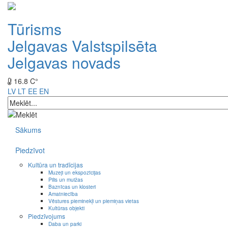
Tūrisms
Jelgavas Valstspilsēta
Jelgavas novads
16.8 C°
LV
LT
EE
EN
Sākums
Piedzīvot
Kultūra un tradīcijas
Muzeji un ekspozīcijas
Pilis un muižas
Baznīcas un klosteri
Amatniecība
Vēstures pieminekļi un piemiņas vietas
Kultūras objekti
Piedzīvojums
Daba un parki