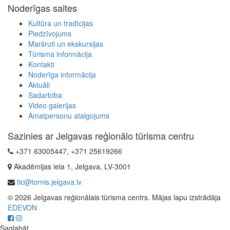
Noderīgas saites
Kultūra un tradīcijas
Piedzīvojums
Maršruti un ekskursijas
Tūrisma informācija
Kontakti
Noderīga informācija
Aktuāli
Sadarbība
Video galerijas
Amatpersonu atalgojums
Sazinies ar Jelgavas reģionālo tūrisma centru
+371 63005447, +371 25619266
Akadēmijas iela 1, Jelgava, LV-3001
tic@tornis.jelgava.lv
© 2026 Jelgavas reģionālais tūrisma centrs. Mājas lapu izstrādāja
EDEVON
Saglabāt