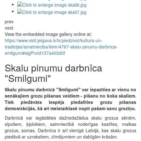
prev
next
View the embedded image gallery online at:
https://www.visit.jelgava.lv/lv/piedzivot/kultura-un-
tradicijas/amatnieciba/item/4767-skalu-pinumu-darbnica-
smilgumi#sigProId137a402d0f
Skalu pinumu darbnīca
"Smilgumi"
Skalu pinumu darbnīcā "Smilgumi" var iepazīties ar vienu no
senākajiem grozu pīšanas veidiem - pīšanu no koka skaliem.
Tiek piedāvāta iespēja piedalīties grozu pīšanas
demostrācijās, kā arī meistarklasē nopīt pašam savu groziņu.
Darbnīcā var iegādāties dažnedažādus skalu grozus sēnēm,
sīpoliem, ķiplokiem, saimniecībā noderīgas kastītes, malkas
grozus, somas. Darbnīca ir arī vienīgā Latvijā, kas skalu grozus
piedāvā ar uzrakstiem, zīmējumiem un dabīgām krāsām.