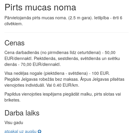
Pirts mucas noma
Pārvietojamās pirts mucas noma. (2.5 m gara). Ietilpība - ērti 6
cilvēkiem.
Cenas
Cena darbadienās (no pirmdienas līdz ceturtdienai) - 50,00
EUR/diennaktī. Piektdienās, sestdienās, svētdienās un svētku
dienās - 70,00 EUR/diennaktī.
Visa nedēļas nogale (piektdiena - svētdiena) - 100 EUR.
Piegāde Jelgavas robežās bez maksas. Ārpus Jelgavas pilsētas
vienojoties individuāli. Vai 0.40 EUR/km.
Papildus vienojoties iespējams piegādāt malku, pirts slotas vai
briketes.
Darba laiks
Visu gadu
atpakaļ uz augšu