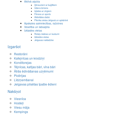
Aktīvā atpūta
Izbraucieni ar kuģīšiem
Ūdens tūrisms
Izjādes ar zirgiem
Fitness un sports
Aktivitātes dabā
Piknika vietas Jelgavā un apkārtnē
Apskates saimniecības, ražotnes
Veselība un labsajūta
Izklaides vietas
Rotaļu istabas un laukumi
Izklaides vietas
Jelgavas naktsdzīve
Izgaršot
Restorāni
Kafejnīcas un krodziņi
Konditorejas
Tējnīcas, kafijas bāri, vīna bāri
Ātrās ēdināšanas uzņēmumi
Picērijas
Līdzņemšanai
Jelgavas pilsētas īpašie ēdieni
Nakšņot
Viesnīca
Hosteļi
Viesu māja
Kempings