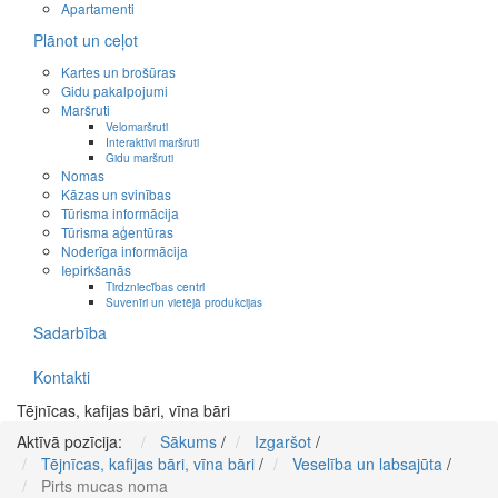
Apartamenti
Plānot un ceļot
Kartes un brošūras
Gidu pakalpojumi
Maršruti
Velomaršruti
Interaktīvi maršruti
Gidu maršruti
Nomas
Kāzas un svinības
Tūrisma informācija
Tūrisma aģentūras
Noderīga informācija
Iepirkšanās
Tirdzniecības centri
Suvenīri un vietējā produkcijas
Sadarbība
Kontakti
Tējnīcas, kafijas bāri, vīna bāri
Aktīvā pozīcija:
Sākums
/
Izgaršot
/
Tējnīcas, kafijas bāri, vīna bāri
/
Veselība un labsajūta
/
Pirts mucas noma