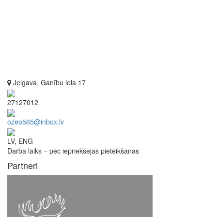
Jelgava, Ganību iela 17
27127012
ozeo565@inbox.lv
LV, ENG
Darba laiks – pēc iepriekšējas pieteikšanās
Partneri