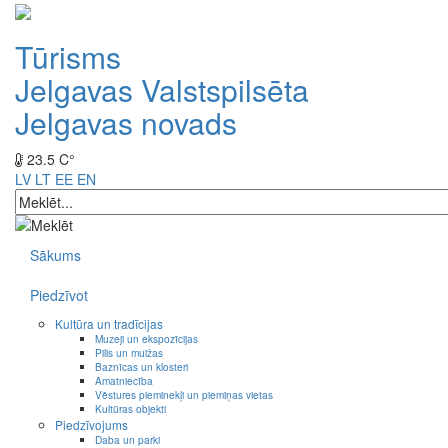
Tūrisms
Jelgavas Valstspilsēta
Jelgavas novads
23.5 C°
LV
LT
EE
EN
Sākums
Piedzīvot
Kultūra un tradīcijas
Muzeji un ekspozīcijas
Pilis un muižas
Baznīcas un klosteri
Amatniecība
Vēstures pieminekļi un piemiņas vietas
Kultūras objekti
Piedzīvojums
Daba un parki