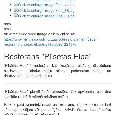
prev
next
View the embedded image gallery online at:
https://www.visit.jelgava.lv/lv/izgarsot/restorani/item/3952-
restorans-pilsetas-elpa#sigProIdc9c122437d
Restorāns "Pilsētas Elpa"
"Pilsētas Elpa" ir restorāns, kas izceļās ar plašu grilētu ēdienu
piedāvājumu, labāko kafiju pilsētā, pašceptām kūkām un
daudzveidīgu vīna sortimentu.
"Pilsētas Elpai" piemīt īpaša atmosfēra, tiek apvienota restorāna
kvalitāte un bārā mītošā brīvības sajūta.
Ikdienā paši saimnieki rosās pa restorānu, viņi centīsies padarīt
Jūsu apmeklējmu vēl personīgāku. Brīvdienās var baudīt dzīvo
mūziku, tiek organizēti vīna vakari.