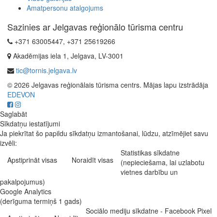
Amatpersonu atalgojums
Sazinies ar Jelgavas reģionālo tūrisma centru
+371 63005447, +371 25619266
Akadēmijas iela 1, Jelgava, LV-3001
tic@tornis.jelgava.lv
© 2026 Jelgavas reģionālais tūrisma centrs. Mājas lapu izstrādāja
EDEVON
Saglabāt
Sīkdatņu iestatījumi
Ja piekrītat šo papildu sīkdatņu izmantošanai, lūdzu, atzīmējiet savu
izvēli:
Statistikas sīkdatne
Apstiprināt visas
Noraidīt visas
(nepieciešama, lai uzlabotu
vietnes darbību un
pakalpojumus)
Google Analytics
(derīguma termiņš 1 gads)
Sociālo mediju sīkdatne - Facebook Pixel