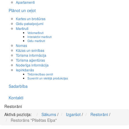
Apartamenti
Plānot un ceļot
Kartes un brošūras
Gidu pakalpojumi
Maršruti
Velomaršruti
Interaktīvi maršruti
Gidu maršruti
Nomas
Kāzas un svinības
Tūrisma informācija
Tūrisma aģentūras
Noderīga informācija
Iepirkšanās
Tirdzniecības centri
Suvenīri un vietējā produkcijas
Sadarbība
Kontakti
Restorāni
Aktīvā pozīcija:
Sākums
/
Izgaršot
/
Restorāni
/
Restorāns "Pilsētas Elpa"