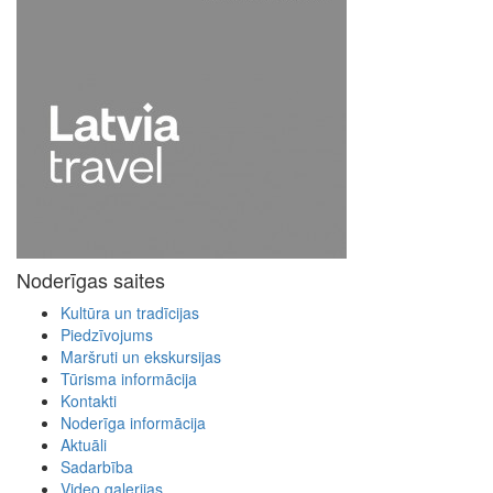
Noderīgas saites
Kultūra un tradīcijas
Piedzīvojums
Maršruti un ekskursijas
Tūrisma informācija
Kontakti
Noderīga informācija
Aktuāli
Sadarbība
Video galerijas