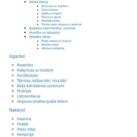
Aktīvā atpūta
Izbraucieni ar kuģīšiem
Ūdens tūrisms
Izjādes ar zirgiem
Fitness un sports
Aktivitātes dabā
Piknika vietas Jelgavā un apkārtnē
Apskates saimniecības, ražotnes
Veselība un labsajūta
Izklaides vietas
Rotaļu istabas un laukumi
Izklaides vietas
Jelgavas naktsdzīve
Izgaršot
Restorāni
Kafejnīcas un krodziņi
Konditorejas
Tējnīcas, kafijas bāri, vīna bāri
Ātrās ēdināšanas uzņēmumi
Picērijas
Līdzņemšanai
Jelgavas pilsētas īpašie ēdieni
Nakšņot
Viesnīca
Hosteļi
Viesu māja
Kempings