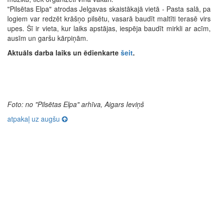
"Pilsētas Elpa" atrodas Jelgavas skaistākajā vietā - Pasta salā, pa
logiem var redzēt krāšņo pilsētu, vasarā baudīt maltīti terasē virs
upes. Šī ir vieta, kur laiks apstājas, iespēja baudīt mirkli ar acīm,
ausīm un garšu kārpiņām.
Aktuāls darba laiks un ēdienkarte
šeit
.
Foto: no "Pilsētas Elpa" arhīva, Aigars Ieviņš
atpakaļ uz augšu