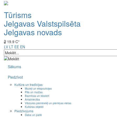
Tūrisms
Jelgavas Valstspilsēta
Jelgavas novads
19.9 C°
LV
LT
EE
EN
Sākums
Piedzīvot
Kultūra un tradīcijas
Muzeji un ekspozīcijas
Pilis un muižas
Baznīcas un klosteri
Amatniecība
Vēstures pieminekļi un piemiņas vietas
Kultūras objekti
Piedzīvojums
Daba un parki