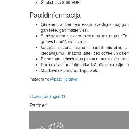
Šhakshuka 8,50 EUR
Papildinformācija
Ģimenēm ar bērniem esam izveidojuši mājīgu bēr
gan lielie, gan mazie viesi.
Steidzīgajiem viesiem pieejams arī mūsu “To
gatavs baudīšanai uzreiz.
Vasaras sezonā aicinām baudīt mierpilnu a
piedāvājumu - matcha latte, iced coffee un citie
Pieņemam individuālus pasūtījumus svētku tortē
Darba laiks ir mainīgs atkarībā pēc pieprasījuma
Mājdzīvniekiem draudzīga vieta.
Instagram:
@pate_jelgava
atpakaļ uz augšu
Partneri