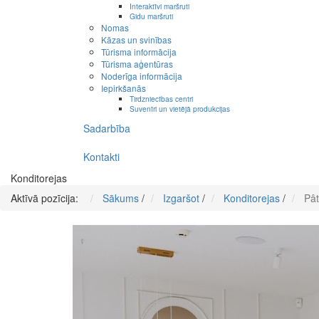
Interaktīvi maršruti
Gidu maršruti
Nomas
Kāzas un svinības
Tūrisma informācija
Tūrisma aģentūras
Noderīga informācija
Iepirkšanās
Tirdzniecības centri
Suvenīri un vietējā produkcijas
Sadarbība
Kontakti
Konditorejas
Aktīvā pozīcija:
Sākums
/
Izgaršot
/
Konditorejas
/
Pât