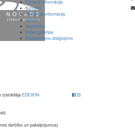
Tūrisma informācija
Kontakti
Noderīga informācija
Aktuāli
Sadarbība
Video galerijas
Amatpersonu atalgojums
u izstrādāja
EDEVON
ēli:
etnes darbību un pakalpojumus)