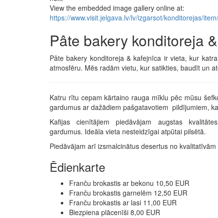
View the embedded image gallery online at:
https://www.visit.jelgava.lv/lv/izgarsot/konditorejas/
Pâte bakery konditoreja &
Pâte bakery konditoreja & kafejnīca ir vieta, kur kat
atmosfēru. Mēs radām vietu, kur satikties, baudīt un atg
Katru rītu cepam kārtaino rauga mīklu pēc mūsu šefk
gardumus ar dažādiem pašgatavotiem pildījumiem, kas 
Kafijas cienītājiem piedāvājam augstas kvalitāte
gardumus. Ideāla vieta nesteidzīgai atpūtai pilsētā.
Piedāvājam arī izsmalcinātus desertus no kvalitatīvām i
Ēdienkarte
Franču brokastis ar bekonu 10,50 EUR
Franču brokastis garnelēm 12,50 EUR
Franču brokastis ar lasi 11,00 EUR
Biezpiena plācenīši 8,00 EUR