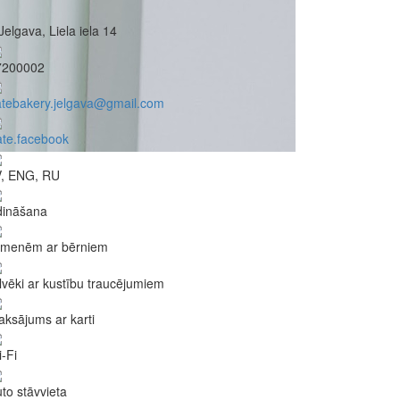
Jelgava, Liela iela 14
7200002
atebakery.jelgava@gmail.com
te.facebook
V, ENG, RU
dināšana
imenēm ar bērniem
lvēki ar kustību traucējumiem
ksājums ar karti
-Fi
to stāvvieta