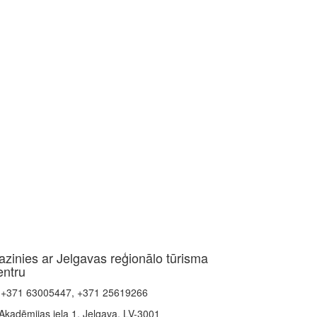
azinies ar Jelgavas reģionālo tūrisma
entru
+371 63005447, +371 25619266
Akadēmijas iela 1, Jelgava, LV-3001