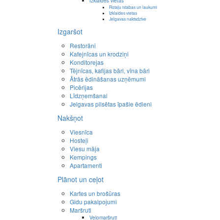
Izklaides vietas
Rotaļu istabas un laukumi
Izklaides vietas
Jelgavas naktsdzīve
Izgaršot
Restorāni
Kafejnīcas un krodziņi
Konditorejas
Tējnīcas, kafijas bāri, vīna bāri
Ātrās ēdināšanas uzņēmumi
Picērijas
Līdzņemšanai
Jelgavas pilsētas īpašie ēdieni
Nakšņot
Viesnīca
Hosteļi
Viesu māja
Kempings
Apartamenti
Plānot un ceļot
Kartes un brošūras
Gidu pakalpojumi
Maršruti
Velomaršruti