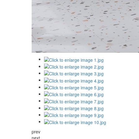
prev
next