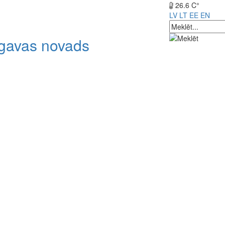
26.6 C°
LV
LT
EE
EN
lgavas novads