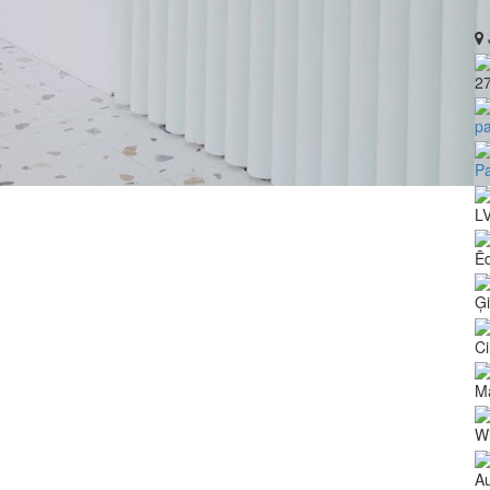
2
p
Pa
L
Ē
Ģ
Ci
Ma
Wi
Au