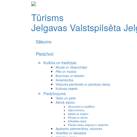
Tūrisms
Jelgavas Valstspilsēta
Je
Sākums
Piedzīvot
Kultūra un tradīcijas
Muzeji un ekspozīcijas
Pilis un muižas
Baznīcas un klosteri
Amatniecība
Vēstures pieminekļi un piemiņas vietas
Kultūras objekti
Piedzīvojums
Daba un parki
Aktīvā atpūta
Izbraucieni ar kuģīšiem
Ūdens tūrisms
Izjādes ar zirgiem
Fitness un sports
Aktivitātes dabā
Piknika vietas Jelgavā un apkārtnē
Apskates saimniecības, ražotnes
Veselība un labsajūta