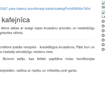
Bē
item/5367-pate-bakery-konditoreja-kafejnica#sigProId58f06e7834
La
 kafejnīca
ra diena sākas ar svaigi ceptu kruasānu aromātu un nesteidzīgu
riezties vēlreiz.
onditora īpašās receptes - kraukšķīgus kruasānus, Pâte bun un
neatstāj vienaldzīgu nevienu viesi.
s Bonomi kafiju, kas lieliski papildina mūsu konditorejas
zejvielām, radītus ar rūpību un mīlestību pret garšu.