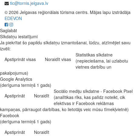
tic@tornis.jelgava.lv
© 2026 Jelgavas reģionālais tūrisma centrs. Mājas lapu izstrādāja
EDEVON
Saglabāt
Sīkdatņu iestatījumi
Ja piekrītat šo papildu sīkdatņu izmantošanai, lūdzu, atzīmējiet savu
izvēli:
Statistikas sīkdatne
Apstiprināt visas
Noraidīt visas
(nepieciešama, lai uzlabotu
vietnes darbību un
pakalpojumus)
Google Analytics
(derīguma termiņš 1 gads)
Sociālo mediju sīkdatne - Facebook Pixel
Apstiprināt
Noraidīt
(analītikas rīks, kas palīdz noteikt, cik
efektīvas ir Facebook reklāmas
kampaņas, pārraugot darbības, ko lietotājs veic mūsu tīmekļvietnē)
Facebook
(derīguma termiņš 1 gads)
Apstiprināt
Noraidīt