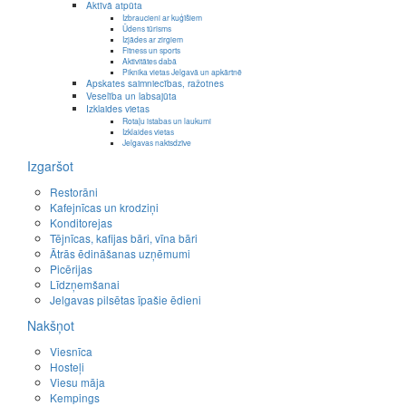
Aktīvā atpūta
Izbraucieni ar kuģīšiem
Ūdens tūrisms
Izjādes ar zirgiem
Fitness un sports
Aktivitātes dabā
Piknika vietas Jelgavā un apkārtnē
Apskates saimniecības, ražotnes
Veselība un labsajūta
Izklaides vietas
Rotaļu istabas un laukumi
Izklaides vietas
Jelgavas naktsdzīve
Izgaršot
Restorāni
Kafejnīcas un krodziņi
Konditorejas
Tējnīcas, kafijas bāri, vīna bāri
Ātrās ēdināšanas uzņēmumi
Picērijas
Līdzņemšanai
Jelgavas pilsētas īpašie ēdieni
Nakšņot
Viesnīca
Hosteļi
Viesu māja
Kempings