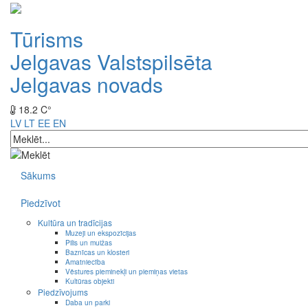
Tūrisms
Jelgavas Valstspilsēta
Jelgavas novads
18.2 C°
LV
LT
EE
EN
Sākums
Piedzīvot
Kultūra un tradīcijas
Muzeji un ekspozīcijas
Pilis un muižas
Baznīcas un klosteri
Amatniecība
Vēstures pieminekļi un piemiņas vietas
Kultūras objekti
Piedzīvojums
Daba un parki