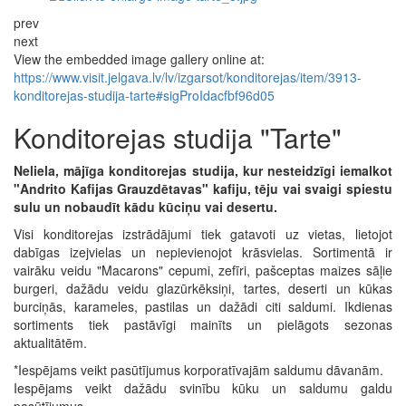
prev
next
View the embedded image gallery online at:
https://www.visit.jelgava.lv/lv/izgarsot/konditorejas/item/3913-
konditorejas-studija-tarte#sigProIdacfbf96d05
Konditorejas studija "Tarte"
Neliela, mājīga konditorejas studija, kur nesteidzīgi iemalkot
"Andrito Kafijas Grauzdētavas" kafiju, tēju vai svaigi spiestu
sulu un nobaudīt kādu kūciņu vai desertu.
Visi konditorejas izstrādājumi tiek gatavoti uz vietas, lietojot
dabīgas izejvielas un nepievienojot krāsvielas. Sortimentā ir
vairāku veidu "Macarons" cepumi, zefīri, pašceptas maizes sāļie
burgeri, dažādu veidu glazūrkēksiņi, tartes, deserti un kūkas
burciņās, karameles, pastilas un dažādi citi saldumi. Ikdienas
sortiments tiek pastāvīgi mainīts un pielāgots sezonas
aktualitātēm.
*Iespējams veikt pasūtījumus korporatīvajām saldumu dāvanām.
Iespējams veikt dažādu svinību kūku un saldumu galdu