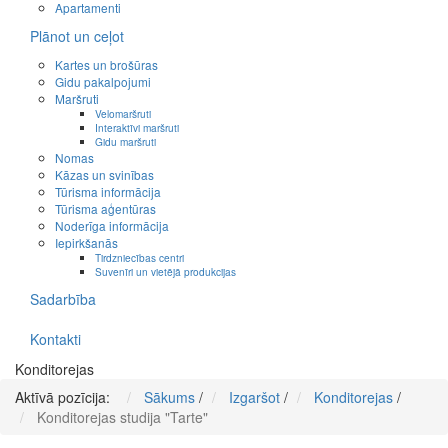
Apartamenti
Plānot un ceļot
Kartes un brošūras
Gidu pakalpojumi
Maršruti
Velomaršruti
Interaktīvi maršruti
Gidu maršruti
Nomas
Kāzas un svinības
Tūrisma informācija
Tūrisma aģentūras
Noderīga informācija
Iepirkšanās
Tirdzniecības centri
Suvenīri un vietējā produkcijas
Sadarbība
Kontakti
Konditorejas
Aktīvā pozīcija:
Sākums
/
Izgaršot
/
Konditorejas
/
Konditorejas studija "Tarte"