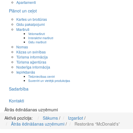
Apartamenti
Plānot un ceļot
Kartes un brošūras
Gidu pakalpojumi
Maršruti
Velomaršruti
Interaktīvi maršruti
Gidu maršruti
Nomas
Kāzas un svinības
Tūrisma informācija
Tūrisma aģentūras
Noderīga informācija
Iepirkšanās
Tirdzniecības centri
Suvenīri un vietējā produkcijas
Sadarbība
Kontakti
Ātrās ēdināšanas uzņēmumi
Aktīvā pozīcija:
Sākums
/
Izgaršot
/
Ātrās ēdināšanas uzņēmumi
/
Restorāns “McDonald's”