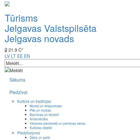
Tūrisms
Jelgavas Valstspilsēta
Jelgavas novads
21.9 C°
LV
LT
EE
EN
Sākums
Piedzīvot
Kultūra un tradīcijas
Muzeji un ekspozīcijas
Pilis un muižas
Baznīcas un klosteri
Amatniecība
Vēstures pieminekļi un piemiņas vietas
Kultūras objekti
Piedzīvojums
Daba un parki