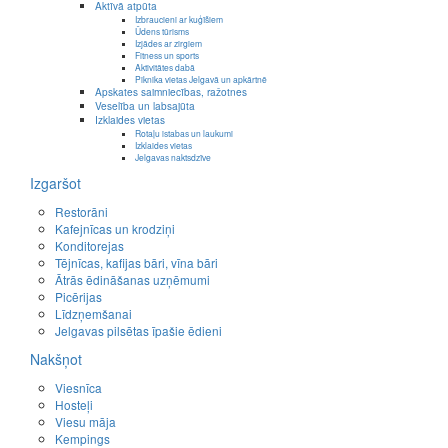
Aktīvā atpūta
Izbraucieni ar kuģīšiem
Ūdens tūrisms
Izjādes ar zirgiem
Fitness un sports
Aktivitātes dabā
Piknika vietas Jelgavā un apkārtnē
Apskates saimniecības, ražotnes
Veselība un labsajūta
Izklaides vietas
Rotaļu istabas un laukumi
Izklaides vietas
Jelgavas naktsdzīve
Izgaršot
Restorāni
Kafejnīcas un krodziņi
Konditorejas
Tējnīcas, kafijas bāri, vīna bāri
Ātrās ēdināšanas uzņēmumi
Picērijas
Līdzņemšanai
Jelgavas pilsētas īpašie ēdieni
Nakšņot
Viesnīca
Hosteļi
Viesu māja
Kempings