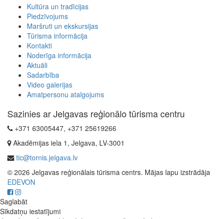
Kultūra un tradīcijas
Piedzīvojums
Maršruti un ekskursijas
Tūrisma informācija
Kontakti
Noderīga informācija
Aktuāli
Sadarbība
Video galerijas
Amatpersonu atalgojums
Sazinies ar Jelgavas reģionālo tūrisma centru
+371 63005447, +371 25619266
Akadēmijas iela 1, Jelgava, LV-3001
tic@tornis.jelgava.lv
© 2026 Jelgavas reģionālais tūrisma centrs. Mājas lapu izstrādāja
EDEVON
Saglabāt
Sīkdatņu iestatījumi