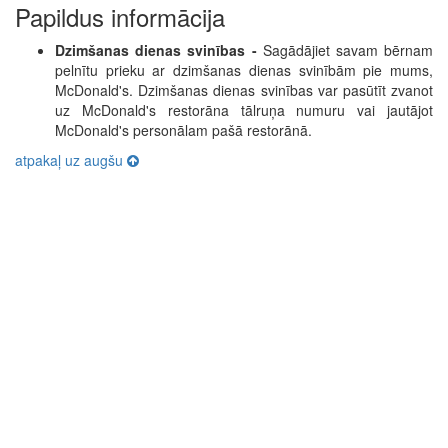
Papildus informācija
Dzimšanas dienas svinības -
Sagādājiet savam bērnam
pelnītu prieku ar dzimšanas dienas svinībām pie mums,
McDonald's. Dzimšanas dienas svinības var pasūtīt zvanot
uz McDonald's restorāna tālruņa numuru vai jautājot
McDonald's personālam pašā restorānā.
atpakaļ uz augšu