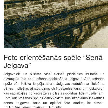
Foto orientēšanās spēle “Senā
Jelgava”
Jelgavnieki un pilsētas viesi aicināti piedalīties izzinošā un
aizraujošā foto orientēšanās spēlē “Senā Jelgava”. Orientēšanās
spēle būs lieliska iespēja atrast Jelgavas zudušās arhitektūras
pērles – pilsētas ainavu pirms otrā pasaules kara, un noskaidrot,
kas saglabājies no kādreizējās pilsētas godības līdz mūsdienām.
Foto orientēšanās spēles dalībniekiem būs uzdevums ieskatīties
senās Jelgavas kartē un aplūkot foto attēlus, lai atrastu
atbilstošās vietas mūsdienu pilsētvidē.