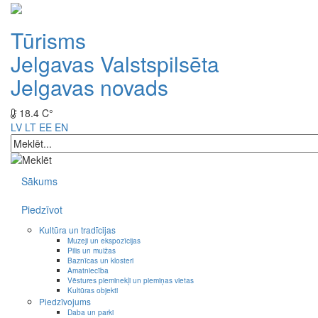
Tūrisms
Jelgavas Valstspilsēta
Jelgavas novads
18.4 C°
LV
LT
EE
EN
Sākums
Piedzīvot
Kultūra un tradīcijas
Muzeji un ekspozīcijas
Pilis un muižas
Baznīcas un klosteri
Amatniecība
Vēstures pieminekļi un piemiņas vietas
Kultūras objekti
Piedzīvojums
Daba un parki