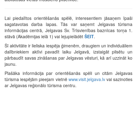
Lai piedalītos orientēšanās spēlē, interesentiem jāsaņem īpaši
sagatavotas darba lapas. Tās var saņemt Jelgavas tūrisma
informācijas centrā, Jelgavas Sv. Trīsvienības baznīcas torņa 1.
stāvā (Akadēmijas ielā 1) vai lejupielādēt
ŠEIT
.
Šī aktivitāte ir lieliska iespēja ģimenēm, draugiem un individuāliem
dalībniekiem aktīvi pavadīt laiku Jelgavā, izstaigāt pilsētu un
pārbaudīt savas zināšanas par Jelgavas vēsturi, kā arī uzzināt ko
jaunu.
Plašāka informācija par orientēšanās spēli un citām Jelgavas
tūrisma iespējām pieejam vietnē
www.visit.jelgava.lv
vai sazinoties
ar Jelgavas reģionālo tūrisma centru.