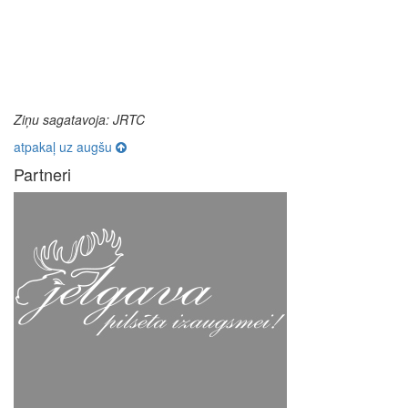
Ziņu sagatavoja: JRTC
atpakaļ uz augšu
Partneri