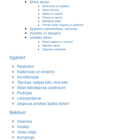
Aktīvā atpūta
Izbraucieni ar kuģīšiem
Ūdens tūrisms
Izjādes ar zirgiem
Fitness un sports
Aktivitātes dabā
Piknika vietas Jelgavā un apkārtnē
Apskates saimniecības, ražotnes
Veselība un labsajūta
Izklaides vietas
Rotaļu istabas un laukumi
Izklaides vietas
Jelgavas naktsdzīve
Izgaršot
Restorāni
Kafejnīcas un krodziņi
Konditorejas
Tējnīcas, kafijas bāri, vīna bāri
Ātrās ēdināšanas uzņēmumi
Picērijas
Līdzņemšanai
Jelgavas pilsētas īpašie ēdieni
Nakšņot
Viesnīca
Hosteļi
Viesu māja
Kempings