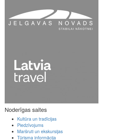
Noderīgas saites
Kultūra un tradīcijas
Piedzīvojums
Maršruti un ekskursijas
Tūrisma informācija