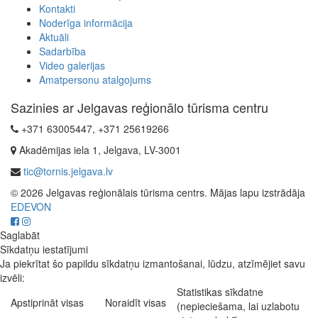
Kontakti
Noderīga informācija
Aktuāli
Sadarbība
Video galerijas
Amatpersonu atalgojums
Sazinies ar Jelgavas reģionālo tūrisma centru
+371 63005447, +371 25619266
Akadēmijas iela 1, Jelgava, LV-3001
tic@tornis.jelgava.lv
© 2026 Jelgavas reģionālais tūrisma centrs. Mājas lapu izstrādāja
EDEVON
Saglabāt
Sīkdatņu iestatījumi
Ja piekrītat šo papildu sīkdatņu izmantošanai, lūdzu, atzīmējiet savu
izvēli:
Statistikas sīkdatne
Apstiprināt visas
Noraidīt visas
(nepieciešama, lai uzlabotu