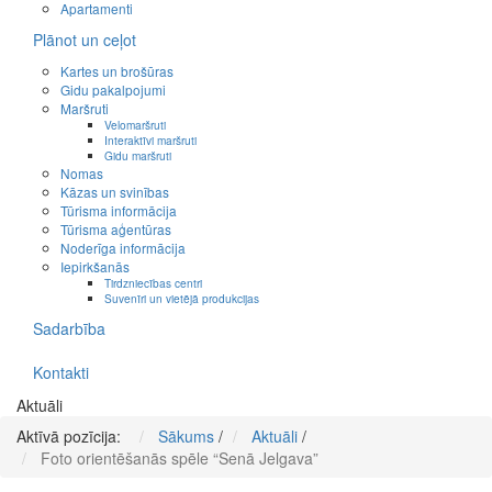
Apartamenti
Plānot un ceļot
Kartes un brošūras
Gidu pakalpojumi
Maršruti
Velomaršruti
Interaktīvi maršruti
Gidu maršruti
Nomas
Kāzas un svinības
Tūrisma informācija
Tūrisma aģentūras
Noderīga informācija
Iepirkšanās
Tirdzniecības centri
Suvenīri un vietējā produkcijas
Sadarbība
Kontakti
Aktuāli
Aktīvā pozīcija:
Sākums
/
Aktuāli
/
Foto orientēšanās spēle “Senā Jelgava”