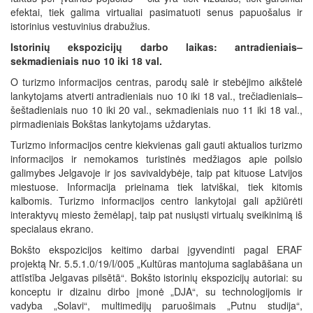
efektai, tiek galima virtualiai pasimatuoti senus papuošalus ir
istorinius vestuvinius drabužius.
Istorinių ekspozicijų darbo laikas: antradieniais–
sekmadieniais nuo 10 iki 18 val.
O turizmo informacijos centras, parodų salė ir stebėjimo aikštelė
lankytojams atverti antradieniais nuo 10 iki 18 val., trečiadieniais–
šeštadieniais nuo 10 iki 20 val., sekmadieniais nuo 11 iki 18 val.,
pirmadieniais Bokštas lankytojams uždarytas.
Turizmo informacijos centre kiekvienas gali gauti aktualios turizmo
informacijos ir nemokamos turistinės medžiagos apie poilsio
galimybes Jelgavoje ir jos savivaldybėje, taip pat kituose Latvijos
miestuose. Informacija prieinama tiek latviškai, tiek kitomis
kalbomis. Turizmo informacijos centro lankytojai gali apžiūrėti
interaktyvų miesto žemėlapį, taip pat nusiųsti virtualų sveikinimą iš
specialaus ekrano.
Bokšto ekspozicijos keitimo darbai įgyvendinti pagal ERAF
projektą Nr. 5.5.1.0/19/I/005 „Kultūras mantojuma saglabāšana un
attīstība Jelgavas pilsētā“. Bokšto istorinių ekspozicijų autoriai: su
konceptu ir dizainu dirbo įmonė „DJA“, su technologijomis ir
vadyba „Solavi“, multimedijų paruošimais „Putnu studija“,