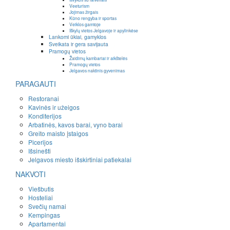
Veeturism
Jojimas žirgais
Kūno rengyba ir sportas
Veiklos gamtoje
Iškylų vietos Jelgavoje ir apylinkėse
Lankomi ūkiai, gamyklos
Sveikata ir gera savijauta
Pramogų vietos
Žaidimų kambariai ir aikštelės
Pramogų vietos
Jelgavos naktinis gyvenimas
PARAGAUTI
Restoranai
Kavinės ir užeigos
Konditerijos
Arbatinės, kavos barai, vyno barai
Greito maisto įstaigos
Picerijos
Išsinešti
Jelgavos miesto išskirtiniai patiekalai
NAKVOTI
Viešbutis
Hosteliai
Svečių namai
Kempingas
Apartamentai