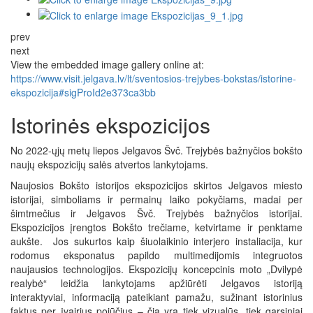
prev
next
View the embedded image gallery online at:
https://www.visit.jelgava.lv/lt/sventosios-trejybes-bokstas/istorine-
ekspozicija#sigProId2e373ca3bb
Istorinės ekspozicijos
No 2022-ųjų metų liepos Jelgavos Švč. Trejybės bažnyčios bokšto
naujų ekspozicijų salės atvertos lankytojams.
Naujosios Bokšto istorijos ekspozicijos skirtos Jelgavos miesto
istorijai, simboliams ir permainų laiko pokyčiams, madai per
šimtmečius ir Jelgavos Švč. Trejybės bažnyčios istorijai.
Ekspozicijos įrengtos Bokšto trečiame, ketvirtame ir penktame
aukšte. Jos sukurtos kaip šiuolaikinio interjero instaliacija, kur
rodomus eksponatus papildo multimedijomis integruotos
naujausios technologijos. Ekspozicijų koncepcinis moto „Dvilypė
realybė“ leidžia lankytojams apžiūrėti Jelgavos istoriją
interaktyviai, informaciją pateikiant pamažu, sužinant istorinius
faktus per įvairius pojūčius – čia yra tiek vizualūs, tiek garsiniai