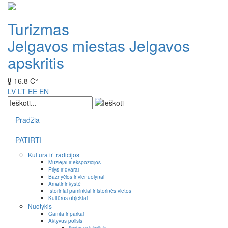
Turizmas
Jelgavos miestas
Jelgavos
apskritis
16.8 C°
LV
LT
EE
EN
Pradžia
PATIRTI
Kultūra ir tradicijos
Muziejai ir ekspozicijos
Pilys ir dvarai
Bažnyčios ir vienuolynai
Amatininkystė
Istoriniai paminklai ir istorinės vietos
Kultūros objektai
Nuotykis
Gamta ir parkai
Aktyvus poilsis
Išvykos su laiveliais