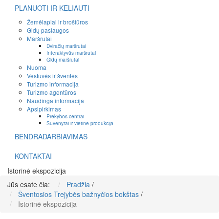
PLANUOTI IR KELIAUTI
Žemėlapiai ir brošiūros
Gidų paslaugos
Maršrutai
Dviračių maršrutai
Interaktyvūs maršrutai
Gidų maršrutai
Nuoma
Vestuvės ir šventės
Turizmo informacija
Turizmo agentūros
Naudinga informacija
Apsipirkimas
Prekybos centrai
Suvenyrai ir vietinė produkcija
BENDRADARBIAVIMAS
KONTAKTAI
Istorinė ekspozicija
Jūs esate čia:
Pradžia
/
Šventosios Trejybės bažnyčios bokštas
/
Istorinė ekspozicija