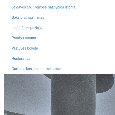
Jelgavos Šv. Trejybės bažnyčios istorija
Bokšto atnaujinimas
Istorinė ekspozicija
Patalpų nuoma
Vestuvės bokšte
Restoranas
Darbo laikas, kainos, kontaktai