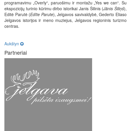
programavimu „Overly“, paruošimu ir montažu „Yes we can“. Su
ekspozicijų turinio kūrimu dirbo istorikai Janis Šilinis (
Jānis Šiliņš
),
Editė Parutė (
Edīte Parute
), Jelgavos savivaldybė, Gederto Eliaso
Jelgavos istorijos ir meno muziejus, Jelgavos regioninis turizmo
centras.
Aukštyn
Partneriai