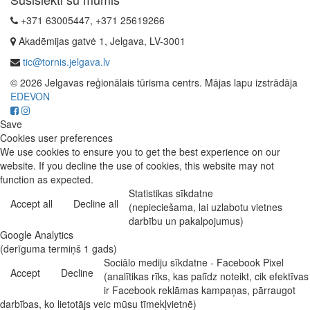
+371 63005447, +371 25619266
Akadēmijas gatvė 1, Jelgava, LV-3001
tic@tornis.jelgava.lv
© 2026 Jelgavas reģionālais tūrisma centrs. Mājas lapu izstrādāja
EDEVON
Save
Cookies user preferences
We use cookies to ensure you to get the best experience on our
website. If you decline the use of cookies, this website may not
function as expected.
Statistikas sīkdatne
Accept all
Decline all
(nepieciešama, lai uzlabotu vietnes
darbību un pakalpojumus)
Google Analytics
(derīguma termiņš 1 gads)
Sociālo mediju sīkdatne - Facebook Pixel
Accept
Decline
(analītikas rīks, kas palīdz noteikt, cik efektīvas
ir Facebook reklāmas kampaņas, pārraugot
darbības, ko lietotājs veic mūsu tīmekļvietnē)