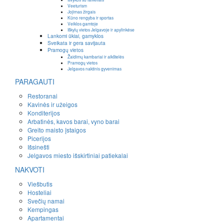
Veeturism
Jojimas žirgais
Kūno rengyba ir sportas
Veiklos gamtoje
Iškylų vietos Jelgavoje ir apylinkėse
Lankomi ūkiai, gamyklos
Sveikata ir gera savijauta
Pramogų vietos
Žaidimų kambariai ir aikštelės
Pramogų vietos
Jelgavos naktinis gyvenimas
PARAGAUTI
Restoranai
Kavinės ir užeigos
Konditerijos
Arbatinės, kavos barai, vyno barai
Greito maisto įstaigos
Picerijos
Išsinešti
Jelgavos miesto išskirtiniai patiekalai
NAKVOTI
Viešbutis
Hosteliai
Svečių namai
Kempingas
Apartamentai