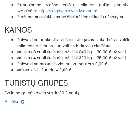
Planuojamas viešas valčių keliones galite pamatyti
svetainėje:
https://jelgavaslaivas.lv/events/
Prašome susisiekti asmeniškai dėl individualių užsakymų.
KAINOS
Dalyvavimo mokestis viešose Jelgavos vakarinėse valčių
kelionėse priklauso nuo valties ir dalyvių skaičiaus:
Valtis su 3 suoliukais ekipažui iki 240 kg – 30,00 € už valtį
Valtis su 4 suoliukais ekipažui iki 320 kg – 35,00 € už valtį
Dalyvavimo mokestis vienam žmogui yra 6,00 €
Vaikams iki 12 metų – 3,00 €
TURISTŲ GRUPĖS
Galimos grupės dydis yra iki 30 žmonių
Aukštyn