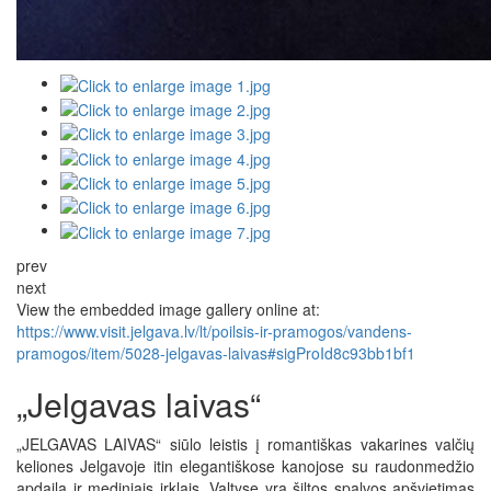
prev
next
View the embedded image gallery online at:
https://www.visit.jelgava.lv/lt/poilsis-ir-pramogos/vandens-
pramogos/item/5028-jelgavas-laivas#sigProId8c93bb1bf1
„Jelgavas laivas“
„JELGAVAS LAIVAS“ siūlo leistis į romantiškas vakarines valčių
keliones Jelgavoje itin elegantiškose kanojose su raudonmedžio
apdaila ir mediniais irklais. Valtyse yra šiltos spalvos apšvietimas