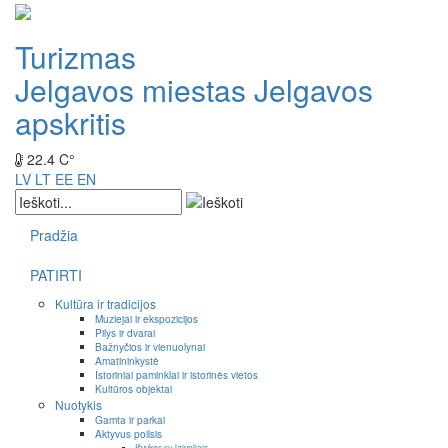
Turizmas
Jelgavos miestas
Jelgavos
apskritis
22.4 C°
LV
LT
EE
EN
Pradžia
PATIRTI
Kultūra ir tradicijos
Muziejai ir ekspozicijos
Pilys ir dvarai
Bažnyčios ir vienuolynai
Amatininkystė
Istoriniai paminklai ir istorinės vietos
Kultūros objektai
Nuotykis
Gamta ir parkai
Aktyvus poilsis
Išvykos su laiveliais