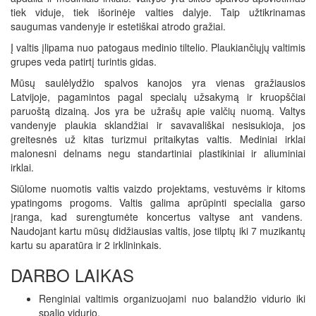
tiek viduje, tiek išorinėje valties dalyje. Taip užtikrinamas
saugumas vandenyje ir estetiškai atrodo gražiai.
Į valtis įlipama nuo patogaus medinio tiltelio. Plaukiančiųjų valtimis
grupes veda patirtį turintis gidas.
Mūsų saulėlydžio spalvos kanojos yra vienas gražiausios
Latvijoje, pagamintos pagal specialų užsakymą ir kruopščiai
paruoštą dizainą. Jos yra be užrašų apie valčių nuomą. Valtys
vandenyje plaukia sklandžiai ir savavališkai nesisukioja, jos
greitesnės už kitas turizmui pritaikytas valtis. Mediniai irklai
malonesni delnams negu standartiniai plastikiniai ir aliuminiai
irklai.
Siūlome nuomotis valtis vaizdo projektams, vestuvėms ir kitoms
ypatingoms progoms. Valtis galima aprūpinti specialia garso
įranga, kad surengtumėte koncertus valtyse ant vandens.
Naudojant kartu mūsų didžiausias valtis, jose tilptų iki 7 muzikantų
kartu su aparatūra ir 2 irklininkais.
DARBO LAIKAS
Renginiai valtimis organizuojami nuo balandžio vidurio iki
spalio vidurio.