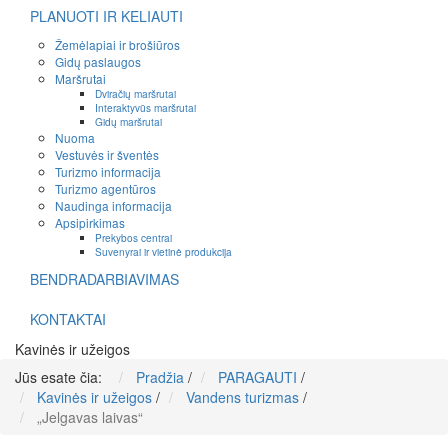
PLANUOTI IR KELIAUTI
Žemėlapiai ir brošiūros
Gidų paslaugos
Maršrutai
Dviračių maršrutai
Interaktyvūs maršrutai
Gidų maršrutai
Nuoma
Vestuvės ir šventės
Turizmo informacija
Turizmo agentūros
Naudinga informacija
Apsipirkimas
Prekybos centrai
Suvenyrai ir vietinė produkcija
BENDRADARBIAVIMAS
KONTAKTAI
Kavinės ir užeigos
Jūs esate čia:
Pradžia
/
PARAGAUTI
/
Kavinės ir užeigos
/
Vandens turizmas
/
„Jelgavas laivas“