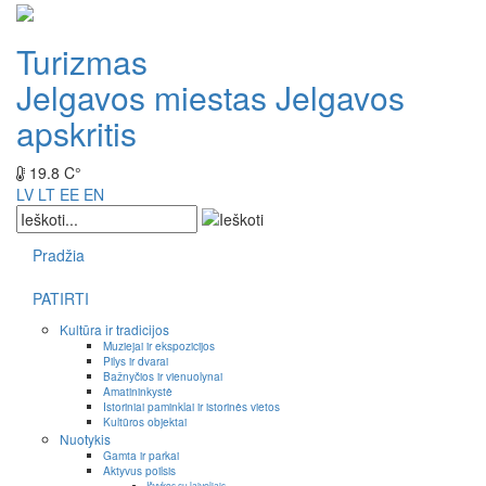
Turizmas
Jelgavos miestas
Jelgavos
apskritis
19.8 C°
LV
LT
EE
EN
Pradžia
PATIRTI
Kultūra ir tradicijos
Muziejai ir ekspozicijos
Pilys ir dvarai
Bažnyčios ir vienuolynai
Amatininkystė
Istoriniai paminklai ir istorinės vietos
Kultūros objektai
Nuotykis
Gamta ir parkai
Aktyvus poilsis
Išvykos su laiveliais