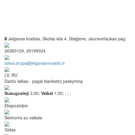
Jelgavos kraštas, Skolas iela 4, Staļģene, Jaunsvirlaukas pag.
26383129, 29199324
saiva.drupa@jelgavasnovads.lv
LV, RU
Darbo laikas - pagal išankstinį paskyrimą
Suaugusieji
3,00;
Vaikai
1,50;
;
;
;
Ekspozicijos
Šeimoms su vaikais
Gidas