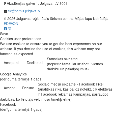
Akadēmijas gatvė 1, Jelgava, LV-3001
tic@tornis.jelgava.lv
© 2026 Jelgavas reģionālais tūrisma centrs. Mājas lapu izstrādāja
EDEVON
Save
Cookies user preferences
We use cookies to ensure you to get the best experience on our
website. If you decline the use of cookies, this website may not
function as expected.
Statistikas sīkdatne
Accept all
Decline all
(nepieciešama, lai uzlabotu vietnes
darbību un pakalpojumus)
Google Analytics
(derīguma termiņš 1 gads)
Sociālo mediju sīkdatne - Facebook Pixel
Accept
Decline
(analītikas rīks, kas palīdz noteikt, cik efektīvas
ir Facebook reklāmas kampaņas, pārraugot
darbības, ko lietotājs veic mūsu tīmekļvietnē)
Facebook
(derīguma termiņš 1 gads)