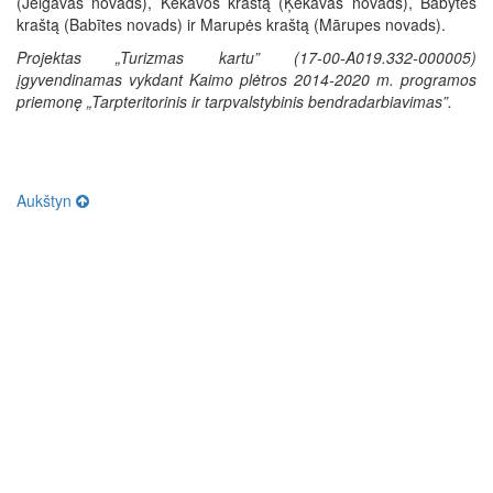
(Jelgavas novads), Kekavos kraštą (Ķekavas novads), Babytės
kraštą (Babītes novads) ir Marupės kraštą (Mārupes novads).
Projektas „Turizmas kartu” (17-00-A019.332-000005)
įgyvendinamas vykdant Kaimo plėtros 2014-2020 m. programos
priemonę „Tarpteritorinis ir tarpvalstybinis bendradarbiavimas”.
Aukštyn