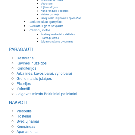
Veeturism
Jojimas žirgais
Kūno rengyba ir sportas
Veiklos gamtoje
Iškylų vietos Jelgavoje ir apylinkėse
Lankomi ūkiai, gamyklos
Sveikata ir gera savijauta
Pramogų vietos
Žaidimų kambariai ir aikštelės
Pramogų vietos
Jelgavos naktinis gyvenimas
PARAGAUTI
Restoranai
Kavinės ir užeigos
Konditerijos
Arbatinės, kavos barai, vyno barai
Greito maisto įstaigos
Picerijos
Išsinešti
Jelgavos miesto išskirtiniai patiekalai
NAKVOTI
Viešbutis
Hosteliai
Svečių namai
Kempingas
Apartamentai