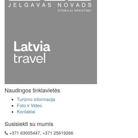
Naudingos tinklavietės
Turizmo informacija
Foto ir Video
Kontaktai
Susisiekti su mumis
+371 63005447, +371 25619266