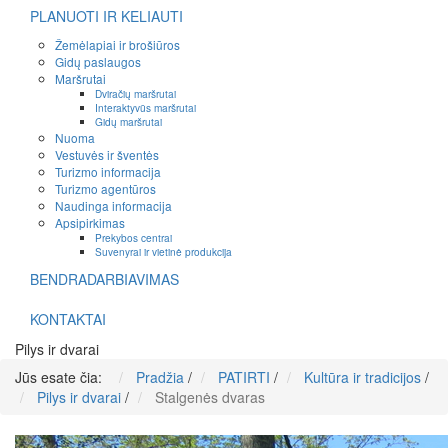
PLANUOTI IR KELIAUTI
Žemėlapiai ir brošiūros
Gidų paslaugos
Maršrutai
Dviračių maršrutai
Interaktyvūs maršrutai
Gidų maršrutai
Nuoma
Vestuvės ir šventės
Turizmo informacija
Turizmo agentūros
Naudinga informacija
Apsipirkimas
Prekybos centrai
Suvenyrai ir vietinė produkcija
BENDRADARBIAVIMAS
KONTAKTAI
Pilys ir dvarai
Jūs esate čia:
Pradžia
/
PATIRTI
/
Kultūra ir tradicijos
/
Pilys ir dvarai
/
Stalgenės dvaras