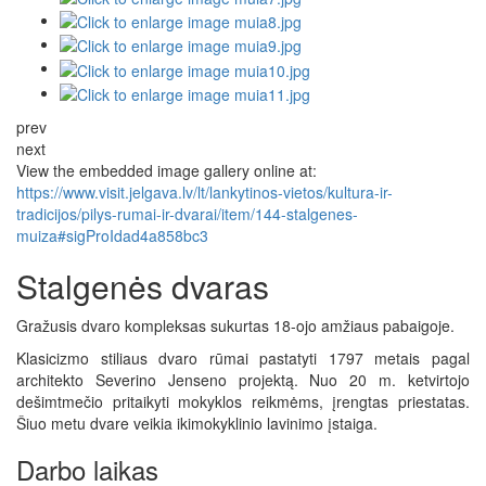
prev
next
View the embedded image gallery online at:
https://www.visit.jelgava.lv/lt/lankytinos-vietos/kultura-ir-
tradicijos/pilys-rumai-ir-dvarai/item/144-stalgenes-
muiza#sigProIdad4a858bc3
Stalgenės dvaras
Gražusis dvaro kompleksas sukurtas 18-ojo amžiaus pabaigoje.
Klasicizmo stiliaus dvaro rūmai pastatyti 1797 metais pagal
architekto Severino Jenseno projektą. Nuo 20 m. ketvirtojo
dešimtmečio pritaikyti mokyklos reikmėms, įrengtas priestatas.
Šiuo metu dvare veikia ikimokyklinio lavinimo įstaiga.
Darbo laikas