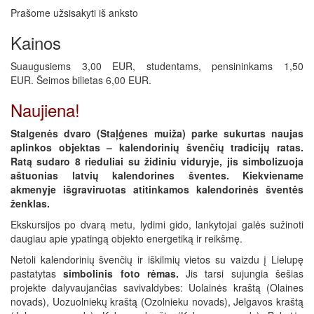
Prašome užsisakyti iš anksto
Kainos
Suaugusiems 3,00 EUR, studentams, pensininkams 1,50
EUR. Šeimos bilietas 6,00 EUR.
Naujiena!
Stalgenės dvaro (Staļģenes muiža) parke sukurtas naujas
aplinkos objektas – kalendorinių švenčių tradicijų ratas.
Ratą sudaro 8 rieduliai su židiniu viduryje, jis simbolizuoja
aštuonias latvių kalendorines šventes. Kiekviename
akmenyje išgraviruotas atitinkamos kalendorinės šventės
ženklas.
Ekskursijos po dvarą metu, lydimi gido, lankytojai galės sužinoti
daugiau apie ypatingą objekto energetiką ir reikšmę.
Netoli kalendorinių švenčių ir iškilmių vietos su vaizdu į Lielupę
pastatytas
simbolinis foto rėmas.
Jis tarsi sujungia šešias
projekte dalyvaujančias savivaldybes: Uolainės kraštą (Olaines
novads), Uozuolniekų kraštą (Ozolnieku novads), Jelgavos kraštą