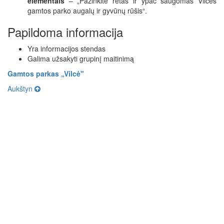
elementais
– „Pažinkite retas ir ypač saugomas Vilcės
gamtos parko augalų ir gyvūnų rūšis“.
Papildoma informacija
Yra informacijos stendas
Galima užsakyti grupinį maitinimą
Gamtos parkas „Vilcė"
Aukštyn