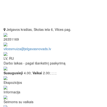
Jelgavos kraštas, Skolas iela 6, Vilces pag.
26351169
vilcesmuiza@jelgavasnovads.lv
LV, RU
Darbo laikas - pagal išankstinį paskyrimą
Suaugusieji
4.00;
Vaikai
2.00;
;
;
;
Ekspozicijos
Informacija
Šeimoms su vaikais