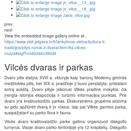
prev
next
View the embedded image gallery online at:
https://www.visit.jelgava.lv/lt/lankytinos-vietos/kultura-ir-
tradicijos/pilys-rumai-ir-dvarai/item/84-vilces-
muiza#sigProId0dd4cd9bd4
Vilcės dvaras ir parkas
Dvaro pilis statyta XVIII a. viduryje kaip baronų Medemų giminės
medžioklės pilis, bet XIX a. pradžioje ji buvo perstatyta, pristatant
antrą aukštą. Dvaro pilyje įsikūrusi Vilkės pradinė mokykla, čia
įrengta istorijos ekspozicija ir turizmo informacijos punktas. Prie
dvaro yra kraštovaizdžio parkas. Ekskursinėms grupėms siūloma
su gidu apžiūrėti dvarą ir jo rūsius, taip pat Vilkės gamtos parką,
susipažįstant su parko flora ir fauna.
Vilcės dvaro kraštovaizdžio parke galima organizuoti diskgolfo
turnyrus. Visoje dvaro parko teritorijoje yra 12 krepšelių. Diskgolfo