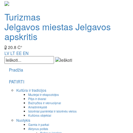
Turizmas
Jelgavos miestas
Jelgavos
apskritis
20.8 C°
LV
LT
EE
EN
Pradžia
PATIRTI
Kultūra ir tradicijos
Muziejai ir ekspozicijos
Pilys ir dvarai
Bažnyčios ir vienuolynai
Amatininkystė
Istoriniai paminklai ir istorinės vietos
Kultūros objektai
Nuotykis
Gamta ir parkai
Aktyvus poilsis
Išvykos su laiveliais