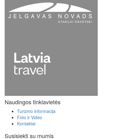
Naudingos tinklavietės
Turizmo informacija
Foto ir Video
Kontaktai
Susisiekti su mumis