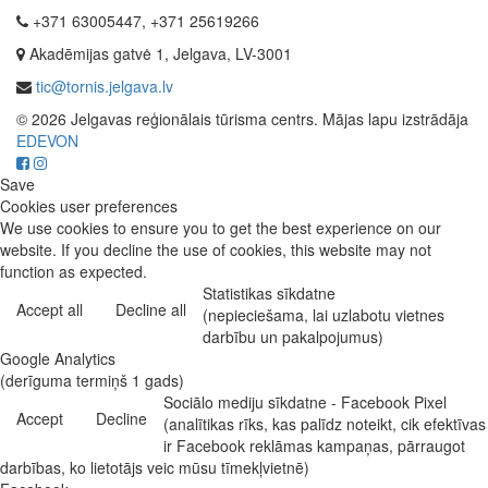
+371 63005447, +371 25619266
Akadēmijas gatvė 1, Jelgava, LV-3001
tic@tornis.jelgava.lv
© 2026 Jelgavas reģionālais tūrisma centrs. Mājas lapu izstrādāja
EDEVON
Save
Cookies user preferences
We use cookies to ensure you to get the best experience on our
website. If you decline the use of cookies, this website may not
function as expected.
Statistikas sīkdatne
Accept all
Decline all
(nepieciešama, lai uzlabotu vietnes
darbību un pakalpojumus)
Google Analytics
(derīguma termiņš 1 gads)
Sociālo mediju sīkdatne - Facebook Pixel
Accept
Decline
(analītikas rīks, kas palīdz noteikt, cik efektīvas
ir Facebook reklāmas kampaņas, pārraugot
darbības, ko lietotājs veic mūsu tīmekļvietnē)