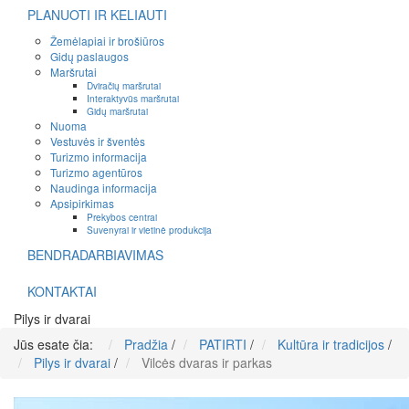
PLANUOTI IR KELIAUTI
Žemėlapiai ir brošiūros
Gidų paslaugos
Maršrutai
Dviračių maršrutai
Interaktyvūs maršrutai
Gidų maršrutai
Nuoma
Vestuvės ir šventės
Turizmo informacija
Turizmo agentūros
Naudinga informacija
Apsipirkimas
Prekybos centrai
Suvenyrai ir vietinė produkcija
BENDRADARBIAVIMAS
KONTAKTAI
Pilys ir dvarai
Jūs esate čia:
Pradžia
/
PATIRTI
/
Kultūra ir tradicijos
/
Pilys ir dvarai
/
Vilcės dvaras ir parkas