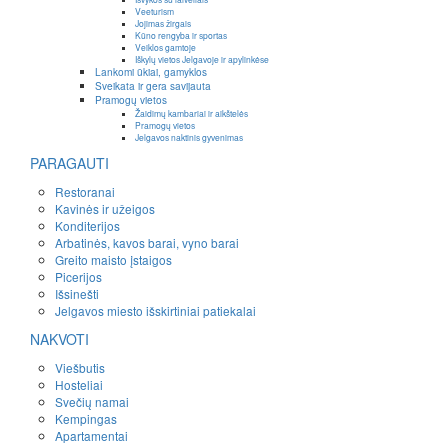
Veeturism
Jojimas žirgais
Kūno rengyba ir sportas
Veiklos gamtoje
Iškylų vietos Jelgavoje ir apylinkėse
Lankomi ūkiai, gamyklos
Sveikata ir gera savijauta
Pramogų vietos
Žaidimų kambariai ir aikštelės
Pramogų vietos
Jelgavos naktinis gyvenimas
PARAGAUTI
Restoranai
Kavinės ir užeigos
Konditerijos
Arbatinės, kavos barai, vyno barai
Greito maisto įstaigos
Picerijos
Išsinešti
Jelgavos miesto išskirtiniai patiekalai
NAKVOTI
Viešbutis
Hosteliai
Svečių namai
Kempingas
Apartamentai