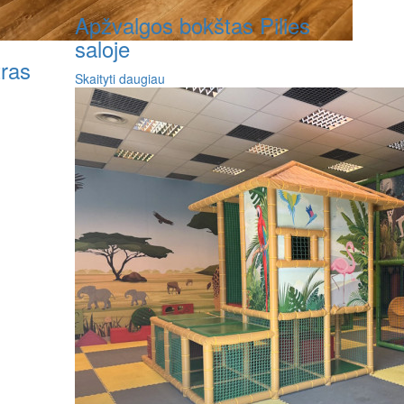
Apžvalgos bokštas Pilies
saloje
ras
Skaityti daugiau