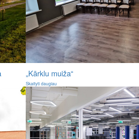
a
„Kārklu muiža“
Skaityti daugiau