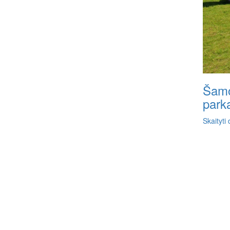
Šamo
park
Skaityti