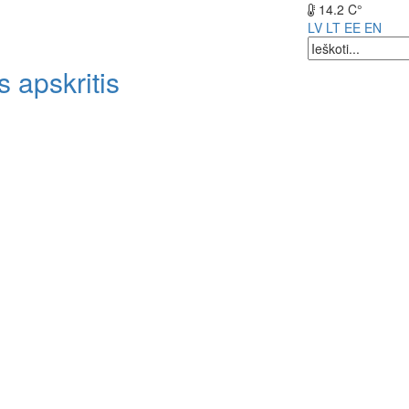
14.2 C°
LV
LT
EE
EN
 apskritis