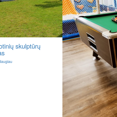
tinių skulptūrų
as
 daugiau