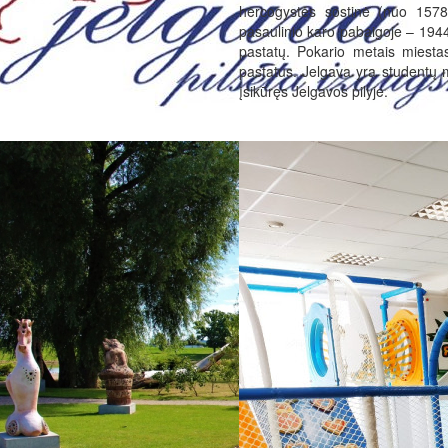
hercogystės sostinė (nuo 1578
pasaulinio karo pabaigoje – 1944
pastatų. Pokario metais miestas 
pastatus. Jelgava yra studentų m
įsikūręs Jelgavos pilyje.