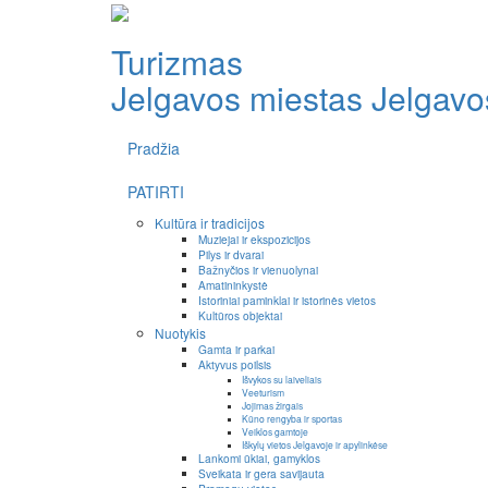
Turizmas
Jelgavos miestas
Jelgavos
Pradžia
PATIRTI
Kultūra ir tradicijos
Muziejai ir ekspozicijos
Pilys ir dvarai
Bažnyčios ir vienuolynai
Amatininkystė
Istoriniai paminklai ir istorinės vietos
Kultūros objektai
Nuotykis
Gamta ir parkai
Aktyvus poilsis
Išvykos su laiveliais
Veeturism
Jojimas žirgais
Kūno rengyba ir sportas
Veiklos gamtoje
Iškylų vietos Jelgavoje ir apylinkėse
Lankomi ūkiai, gamyklos
Sveikata ir gera savijauta