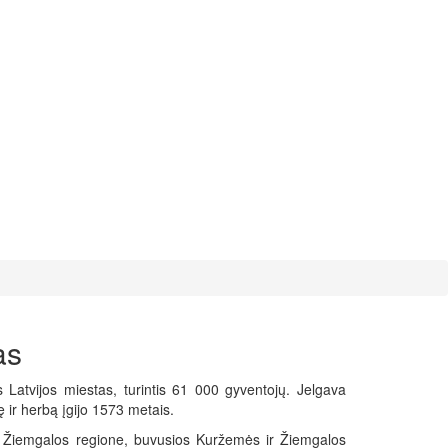
as
s Latvijos miestas, turintis 61 000 gyventojų. Jelgava
ę ir herbą įgijo 1573 metais.
s Žiemgalos regione, buvusios Kuržemės ir Žiemgalos