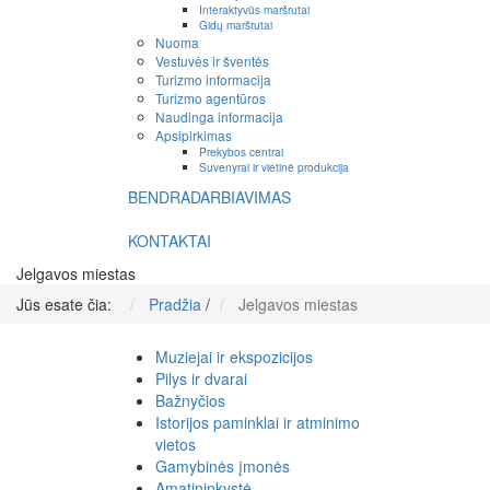
Interaktyvūs maršrutai
Gidų maršrutai
Nuoma
Vestuvės ir šventės
Turizmo informacija
Turizmo agentūros
Naudinga informacija
Apsipirkimas
Prekybos centrai
Suvenyrai ir vietinė produkcija
BENDRADARBIAVIMAS
KONTAKTAI
Jelgavos miestas
Jūs esate čia:
Pradžia
/
Jelgavos miestas
Muziejai ir ekspozicijos
Pilys ir dvarai
Bažnyčios
Istorijos paminklai ir atminimo
vietos
Gamybinės įmonės
Amatininkystė