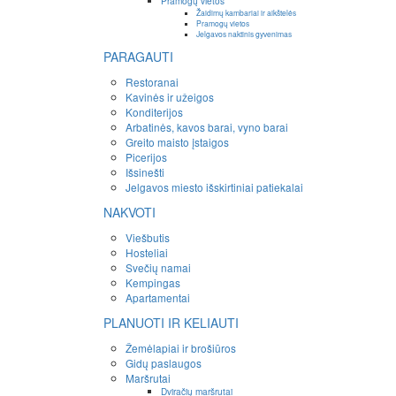
Pramogų vietos
Žaidimų kambariai ir aikštelės
Pramogų vietos
Jelgavos naktinis gyvenimas
PARAGAUTI
Restoranai
Kavinės ir užeigos
Konditerijos
Arbatinės, kavos barai, vyno barai
Greito maisto įstaigos
Picerijos
Išsinešti
Jelgavos miesto išskirtiniai patiekalai
NAKVOTI
Viešbutis
Hosteliai
Svečių namai
Kempingas
Apartamentai
PLANUOTI IR KELIAUTI
Žemėlapiai ir brošiūros
Gidų paslaugos
Maršrutai
Dviračių maršrutai