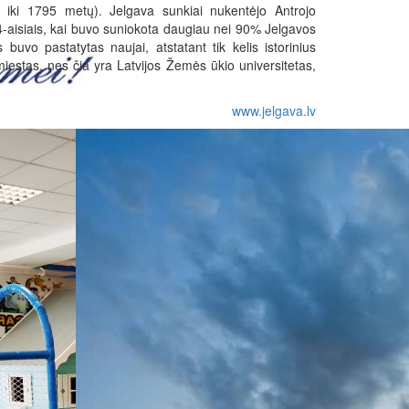
 iki 1795 metų). Jelgava sunkiai nukentėjo Antrojo
-aisiais, kai buvo suniokota daugiau nei 90% Jelgavos
buvo pastatytas naujai, atstatant tik kelis istorinius
iestas, nes čia yra Latvijos Žemės ūkio universitetas,
www.jelgava.lv