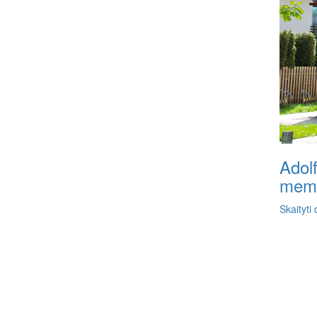
Adol
memo
Skaityti