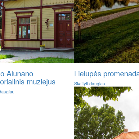
fo Alunano
Lielupės promenad
rialinis muziejus
Skaityti daugiau
 daugiau