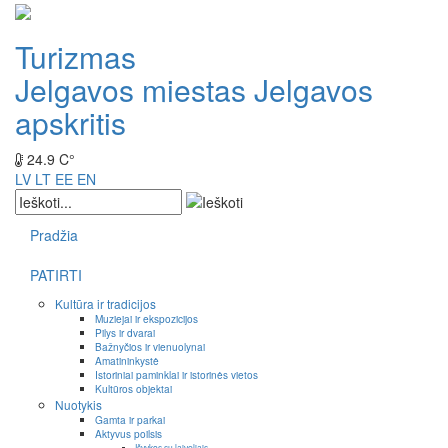
Turizmas
Jelgavos miestas
Jelgavos
apskritis
24.9 C°
LV
LT
EE
EN
Pradžia
PATIRTI
Kultūra ir tradicijos
Muziejai ir ekspozicijos
Pilys ir dvarai
Bažnyčios ir vienuolynai
Amatininkystė
Istoriniai paminklai ir istorinės vietos
Kultūros objektai
Nuotykis
Gamta ir parkai
Aktyvus poilsis
Išvykos su laiveliais