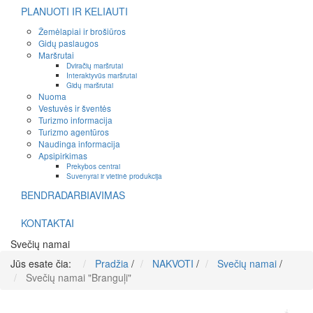
PLANUOTI IR KELIAUTI
Žemėlapiai ir brošiūros
Gidų paslaugos
Maršrutai
Dviračių maršrutai
Interaktyvūs maršrutai
Gidų maršrutai
Nuoma
Vestuvės ir šventės
Turizmo informacija
Turizmo agentūros
Naudinga informacija
Apsipirkimas
Prekybos centrai
Suvenyrai ir vietinė produkcija
BENDRADARBIAVIMAS
KONTAKTAI
Svečių namai
Jūs esate čia:
Pradžia
/
NAKVOTI
/
Svečių namai
/
Svečių namai "Branguļi"