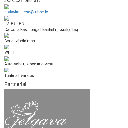
28772324, 25918171
malavko.inese@inbox.lv
LV, RU, EN
Darbo laikas - pagal išankstinį paskyrimą
Apnakvindinimas
Wi-Fi
Automobilių stovėjimo vieta
Tualetai, vanduo
Partneriai