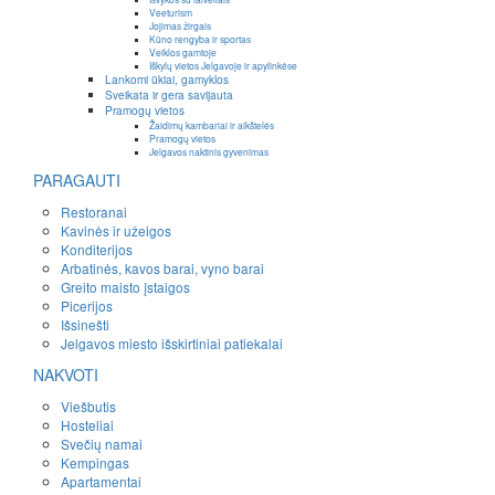
Veeturism
Jojimas žirgais
Kūno rengyba ir sportas
Veiklos gamtoje
Iškylų vietos Jelgavoje ir apylinkėse
Lankomi ūkiai, gamyklos
Sveikata ir gera savijauta
Pramogų vietos
Žaidimų kambariai ir aikštelės
Pramogų vietos
Jelgavos naktinis gyvenimas
PARAGAUTI
Restoranai
Kavinės ir užeigos
Konditerijos
Arbatinės, kavos barai, vyno barai
Greito maisto įstaigos
Picerijos
Išsinešti
Jelgavos miesto išskirtiniai patiekalai
NAKVOTI
Viešbutis
Hosteliai
Svečių namai
Kempingas
Apartamentai