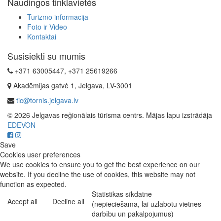
Naudingos tinklavietės
Turizmo informacija
Foto ir Video
Kontaktai
Susisiekti su mumis
+371 63005447, +371 25619266
Akadēmijas gatvė 1, Jelgava, LV-3001
tic@tornis.jelgava.lv
© 2026 Jelgavas reģionālais tūrisma centrs. Mājas lapu izstrādāja
EDEVON
Save
Cookies user preferences
We use cookies to ensure you to get the best experience on our
website. If you decline the use of cookies, this website may not
function as expected.
Statistikas sīkdatne
Accept all
Decline all
(nepieciešama, lai uzlabotu vietnes
darbību un pakalpojumus)