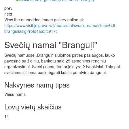
prev
next
View the embedded image gallery online at:
https://www.visit.jelgava.lv/lt/marsrutai/sveciu-namai/item/645-
branguli#sigProId4aa5fc917c
Svečių namai "Branguļi"
Svečių namuose „Branguļi“ siūlomos pirties paslaugos, lauko
pavėsinė su židiniu, banketų salė 25 asmenims renginių
organizavimui. Svečių namų teritorijoje yra 2 tvenkiniai. Taip pat
svečiams siūloma pasimėgauti kubilu po atviru dangumi.
Nakvynės namų tipas
Viesu nams
Lovų vietų skaičius
14