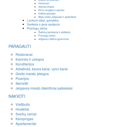
Veeturism
Jojimas žirgais
Kūno rengyba ir sportas
Veiklos gamtoje
Iškylų vietos Jelgavoje ir apylinkėse
Lankomi ūkiai, gamyklos
Sveikata ir gera savijauta
Pramogų vietos
Žaidimų kambariai ir aikštelės
Pramogų vietos
Jelgavos naktinis gyvenimas
PARAGAUTI
Restoranai
Kavinės ir užeigos
Konditerijos
Arbatinės, kavos barai, vyno barai
Greito maisto įstaigos
Picerijos
Išsinešti
Jelgavos miesto išskirtiniai patiekalai
NAKVOTI
Viešbutis
Hosteliai
Svečių namai
Kempingas
Apartamentai