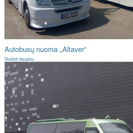
Autobusų nuoma „Altaver“
Skaityti daugiau