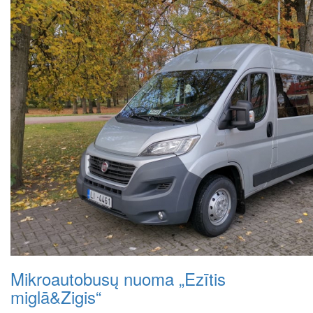
Mikroautobusų nuoma „Ezītis
miglā&Zigis“