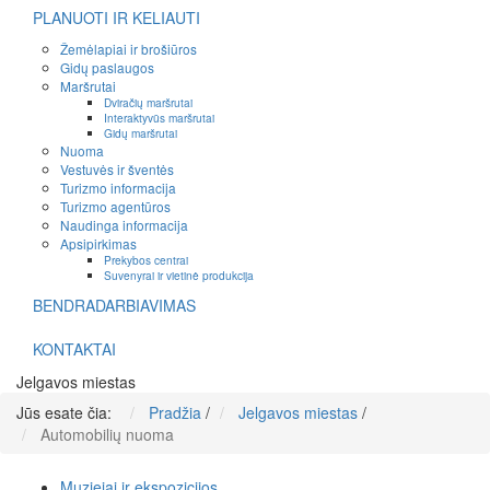
PLANUOTI IR KELIAUTI
Žemėlapiai ir brošiūros
Gidų paslaugos
Maršrutai
Dviračių maršrutai
Interaktyvūs maršrutai
Gidų maršrutai
Nuoma
Vestuvės ir šventės
Turizmo informacija
Turizmo agentūros
Naudinga informacija
Apsipirkimas
Prekybos centrai
Suvenyrai ir vietinė produkcija
BENDRADARBIAVIMAS
KONTAKTAI
Jelgavos miestas
Jūs esate čia:
Pradžia
/
Jelgavos miestas
/
Automobilių nuoma
Muziejai ir ekspozicijos