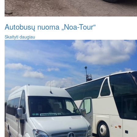
Autobusų nuoma „Noa-Tour“
Skaityti daugiau