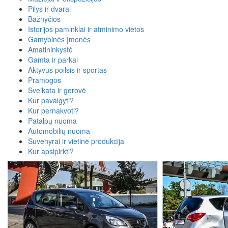
Pilys ir dvarai
Bažnyčios
Istorijos paminklai ir atminimo vietos
Gamybinės įmonės
Amatininkystė
Gamta ir parkai
Aktyvus poilsis ir sportas
Pramogos
Sveikata ir gerovė
Kur pavalgyti?
Kur pernakvoti?
Patalpų nuoma
Automobilių nuoma
Suvenyrai ir vietinė produkcija
Kur apsipirkti?