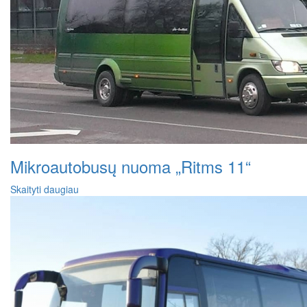
Mikroautobusų nuoma „Ritms 11“
Skaityti daugiau