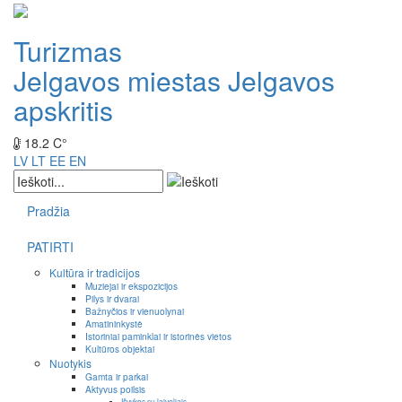
Turizmas
Jelgavos miestas
Jelgavos
apskritis
18.2 C°
LV
LT
EE
EN
Pradžia
PATIRTI
Kultūra ir tradicijos
Muziejai ir ekspozicijos
Pilys ir dvarai
Bažnyčios ir vienuolynai
Amatininkystė
Istoriniai paminklai ir istorinės vietos
Kultūros objektai
Nuotykis
Gamta ir parkai
Aktyvus poilsis
Išvykos su laiveliais