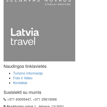
Naudingos tinklavietės
Turizmo informacija
Foto ir Video
Kontaktai
Susisiekti su mumis
+371 63005447, +371 25619266
Akadēmijas gatvė 1, Jelgava, LV-3001