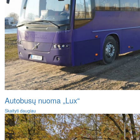
Autobusų nuoma „Lux“
Skaityti daugiau