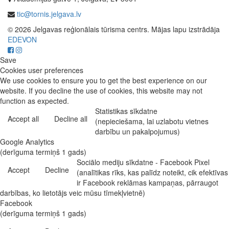
tic@tornis.jelgava.lv
© 2026 Jelgavas reģionālais tūrisma centrs. Mājas lapu izstrādāja
EDEVON
Save
Cookies user preferences
We use cookies to ensure you to get the best experience on our
website. If you decline the use of cookies, this website may not
function as expected.
Statistikas sīkdatne
Accept all
Decline all
(nepieciešama, lai uzlabotu vietnes
darbību un pakalpojumus)
Google Analytics
(derīguma termiņš 1 gads)
Sociālo mediju sīkdatne - Facebook Pixel
Accept
Decline
(analītikas rīks, kas palīdz noteikt, cik efektīvas
ir Facebook reklāmas kampaņas, pārraugot
darbības, ko lietotājs veic mūsu tīmekļvietnē)
Facebook
(derīguma termiņš 1 gads)