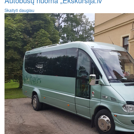
Autobusų nuoma „Ekskursija.lv“
Skaityti daugiau