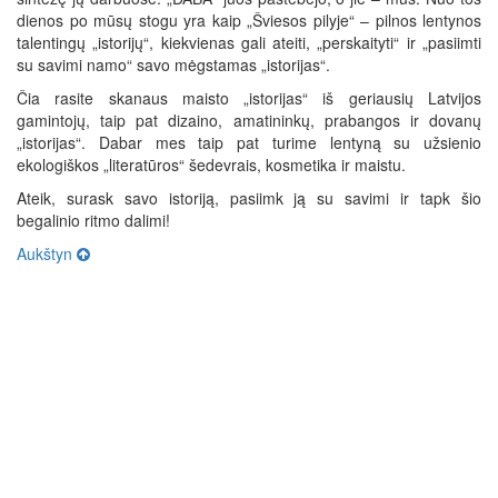
dienos po mūsų stogu yra kaip „Šviesos pilyje“ – pilnos lentynos
talentingų „istorijų“, kiekvienas gali ateiti, „perskaityti“ ir „pasiimti
su savimi namo“ savo mėgstamas „istorijas“.
Čia rasite skanaus maisto „istorijas“ iš geriausių Latvijos
gamintojų, taip pat dizaino, amatininkų, prabangos ir dovanų
„istorijas“. Dabar mes taip pat turime lentyną su užsienio
ekologiškos „literatūros“ šedevrais, kosmetika ir maistu.
Ateik, surask savo istoriją, pasiimk ją su savimi ir tapk šio
begalinio ritmo dalimi!
Aukštyn