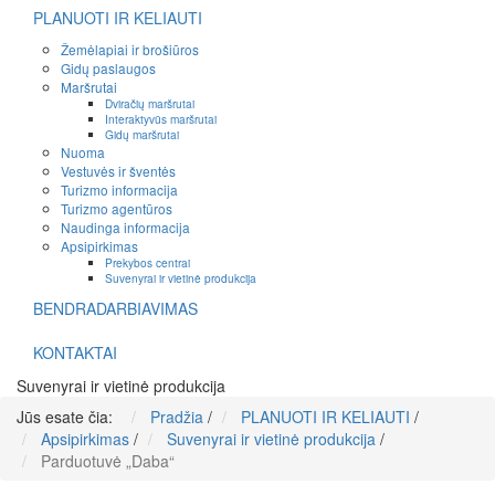
PLANUOTI IR KELIAUTI
Žemėlapiai ir brošiūros
Gidų paslaugos
Maršrutai
Dviračių maršrutai
Interaktyvūs maršrutai
Gidų maršrutai
Nuoma
Vestuvės ir šventės
Turizmo informacija
Turizmo agentūros
Naudinga informacija
Apsipirkimas
Prekybos centrai
Suvenyrai ir vietinė produkcija
BENDRADARBIAVIMAS
KONTAKTAI
Suvenyrai ir vietinė produkcija
Jūs esate čia:
Pradžia
/
PLANUOTI IR KELIAUTI
/
Apsipirkimas
/
Suvenyrai ir vietinė produkcija
/
Parduotuvė „Daba“