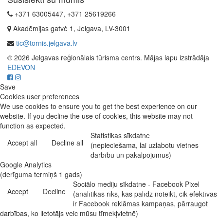
+371 63005447, +371 25619266
Akadēmijas gatvė 1, Jelgava, LV-3001
tic@tornis.jelgava.lv
© 2026 Jelgavas reģionālais tūrisma centrs. Mājas lapu izstrādāja
EDEVON
Save
Cookies user preferences
We use cookies to ensure you to get the best experience on our
website. If you decline the use of cookies, this website may not
function as expected.
Statistikas sīkdatne
Accept all
Decline all
(nepieciešama, lai uzlabotu vietnes
darbību un pakalpojumus)
Google Analytics
(derīguma termiņš 1 gads)
Sociālo mediju sīkdatne - Facebook Pixel
Accept
Decline
(analītikas rīks, kas palīdz noteikt, cik efektīvas
ir Facebook reklāmas kampaņas, pārraugot
darbības, ko lietotājs veic mūsu tīmekļvietnē)