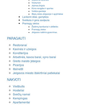
Veeturism
Jojimas žirgais
Kūno rengyba ir sportas
Veiklos gamtoje
Iškylų vietos Jelgavoje ir apylinkėse
Lankomi ūkiai, gamyklos
Sveikata ir gera savijauta
Pramogų vietos
Žaidimų kambariai ir aikštelės
Pramogų vietos
Jelgavos naktinis gyvenimas
PARAGAUTI
Restoranai
Kavinės ir užeigos
Konditerijos
Arbatinės, kavos barai, vyno barai
Greito maisto įstaigos
Picerijos
Išsinešti
Jelgavos miesto išskirtiniai patiekalai
NAKVOTI
Viešbutis
Hosteliai
Svečių namai
Kempingas
Apartamentai