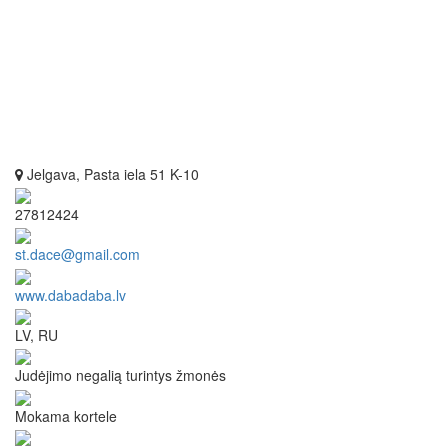
Jelgava, Pasta iela 51 K-10
27812424
st.dace@gmail.com
www.dabadaba.lv
LV, RU
Judėjimo negalią turintys žmonės
Mokama kortele