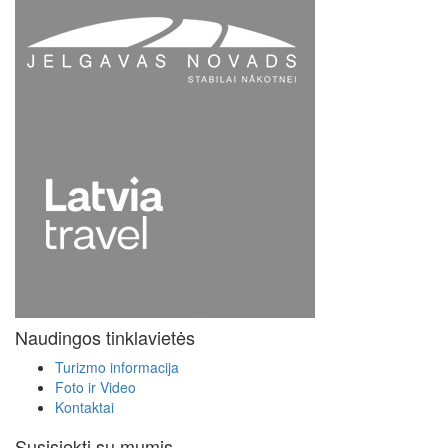
Naudingos tinklavietės
Turizmo informacija
Foto ir Video
Kontaktai
Susisiekti su mumis