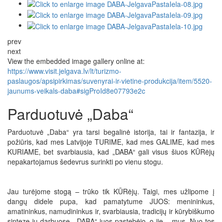
prev
next
View the embedded image gallery online at:
https://www.visit.jelgava.lv/lt/turizmo-
paslaugos/apsipirkimas/suvenyrai-ir-vietine-produkcija/item/5520-
jaunums-veikals-daba#sigProId8e07793e2c
Parduotuvė „Daba“
Parduotuvė „Daba“ yra tarsi begalinė istorija, tai ir fantazija, ir
požiūris, kad mes Latvijoje TURIME, kad mes GALIME, kad mes
KURIAME, bet svarbiausia, kad „DABA“ gali visus šiuos KŪRėjų
nepakartojamus šedevrus surinkti po vienu stogu.
Jau turėjome stogą – trūko tik KŪRėjų. Taigi, mes užlipome į
dangų didele pupa, kad pamatytume JUOS: menininkus,
amatininkus, namudininkus ir, svarbiausia, tradicijų ir kūrybiškumo
sintezę jų darbuose. „DABA“ juos pastebėjo, o jie – mus. Nuo tos