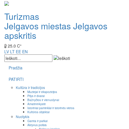
Turizmas
Jelgavos miestas
Jelgavos
apskritis
25.0 C°
LV
LT
EE
EN
Pradžia
PATIRTI
Kultūra ir tradicijos
Muziejai ir ekspozicijos
Pilys ir dvarai
Bažnyčios ir vienuolynai
Amatininkystė
Istoriniai paminklai ir istorinės vietos
Kultūros objektai
Nuotykis
Gamta ir parkai
Aktyvus poilsis
Išvykos su laiveliais