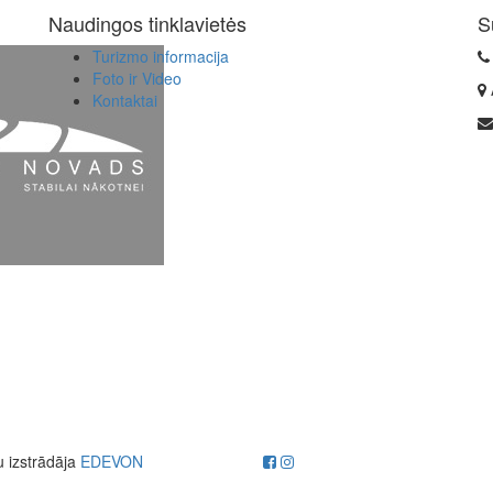
Naudingos tinklavietės
S
Turizmo informacija
Foto ir Video
Kontaktai
u izstrādāja
EDEVON