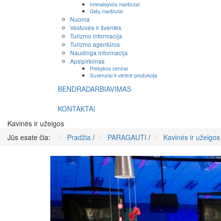
Interaktyvūs maršrutai
Gidų maršrutai
Nuoma
Vestuvės ir šventės
Turizmo informacija
Turizmo agentūros
Naudinga informacija
Apsipirkimas
Prekybos centrai
Suvenyrai ir vietinė produkcija
BENDRADARBIAVIMAS
KONTAKTAI
Kavinės ir užeigos
Jūs esate čia:
Pradžia
/
PARAGAUTI
/
Kavinės ir užeigos