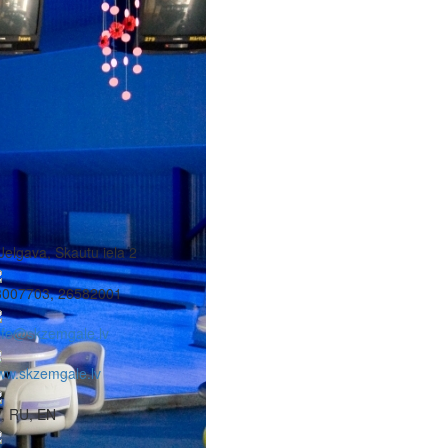
Jelgava, Skautu iela 2
3007703, 26582001
afe@skzemgale.lv
ww.skzemgale.lv
, RU, EN