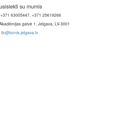
usisiekti su mumis
+371 63005447, +371 25619266
Akadēmijas gatvė 1, Jelgava, LV-3001
tic@tornis.jelgava.lv