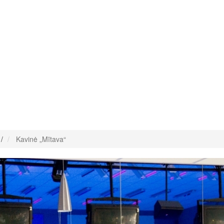
/
Kavinė „Mītava“