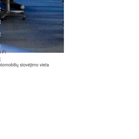
itinimas
pnakvindinimas
nferencijų patalpos
okama kortele
-Fi
tomobilių stovėjimo vieta