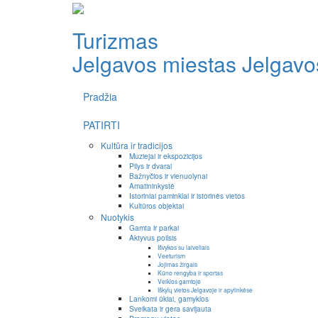
Turizmas
Jelgavos miestas
Jelgavos
Pradžia
PATIRTI
Kultūra ir tradicijos
Muziejai ir ekspozicijos
Pilys ir dvarai
Bažnyčios ir vienuolynai
Amatininkystė
Istoriniai paminklai ir istorinės vietos
Kultūros objektai
Nuotykis
Gamta ir parkai
Aktyvus poilsis
Išvykos su laiveliais
Veeturism
Jojimas žirgais
Kūno rengyba ir sportas
Veiklos gamtoje
Iškylų vietos Jelgavoje ir apylinkėse
Lankomi ūkiai, gamyklos
Sveikata ir gera savijauta