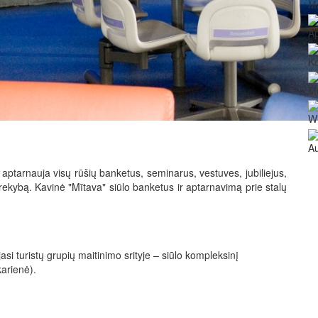
Ma
A
Ko
M
Wi
Au
tarnauja visų rūšių banketus, seminarus, vestuves, jubiliejus,
rekybą. Kavinė "Mītava" siūlo banketus ir aptarnavimą prie stalų
si turistų grupių maitinimo srityje – siūlo kompleksinį
karienė).