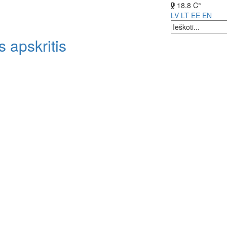
18.8 C°
LV
LT
EE
EN
 apskritis