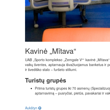
Kavinė „Mītava“
UAB „Sporto komplekso „Zemgale V““ kavinė „Mītava“ ap
vaikų šventes, aptarnauja išvažiuojamus banketus ir p
ir švediško stalo – furšeto stiliumi.
Turistų grupės
Priima turistų grupes iki 70 asmenų (Specializuoja
aptarnavimą – pusryčiai, pietūs, pavakariai ir va
Aukštyn