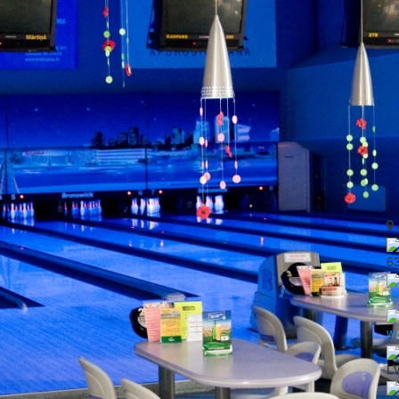
6
c
w
LV