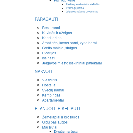
Pramogų vietos
Žaidimų kambariai ir aikštelės
Pramogų vietos
Jelgavos naktinis gyvenimas
PARAGAUTI
Restoranai
Kavinės ir užeigos
Konditerijos
Arbatinės, kavos barai, vyno barai
Greito maisto įstaigos
Picerijos
Išsinešti
Jelgavos miesto išskirtiniai patiekalai
NAKVOTI
Viešbutis
Hosteliai
Svečių namai
Kempingas
Apartamentai
PLANUOTI IR KELIAUTI
Žemėlapiai ir brošiūros
Gidų paslaugos
Maršrutai
Dviračių maršrutai