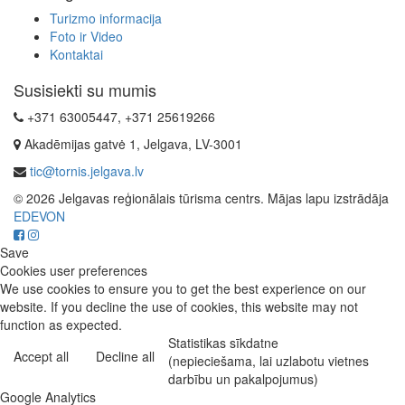
Turizmo informacija
Foto ir Video
Kontaktai
Susisiekti su mumis
+371 63005447, +371 25619266
Akadēmijas gatvė 1, Jelgava, LV-3001
tic@tornis.jelgava.lv
© 2026 Jelgavas reģionālais tūrisma centrs. Mājas lapu izstrādāja
EDEVON
Save
Cookies user preferences
We use cookies to ensure you to get the best experience on our
website. If you decline the use of cookies, this website may not
function as expected.
Statistikas sīkdatne
Accept all
Decline all
(nepieciešama, lai uzlabotu vietnes
darbību un pakalpojumus)
Google Analytics