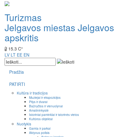
Turizmas
Jelgavos miestas
Jelgavos
apskritis
15.3 C°
LV
LT
EE
EN
Pradžia
PATIRTI
Kultūra ir tradicijos
Muziejai ir ekspozicijos
Pilys ir dvarai
Bažnyčios ir vienuolynai
Amatininkystė
Istoriniai paminklai ir istorinės vietos
Kultūros objektai
Nuotykis
Gamta ir parkai
Aktyvus poilsis
Išvykos su laiveliais