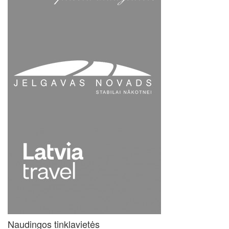
Naudingos tinklavietės