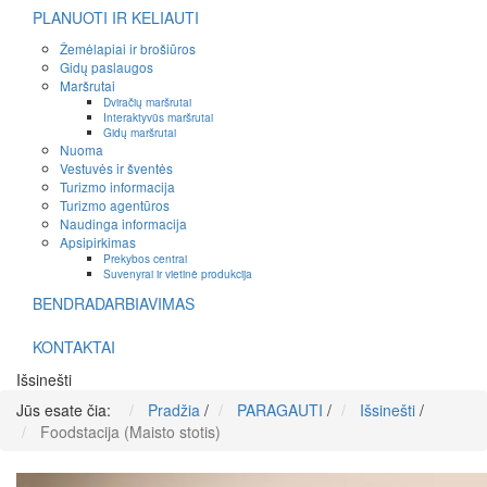
PLANUOTI IR KELIAUTI
Žemėlapiai ir brošiūros
Gidų paslaugos
Maršrutai
Dviračių maršrutai
Interaktyvūs maršrutai
Gidų maršrutai
Nuoma
Vestuvės ir šventės
Turizmo informacija
Turizmo agentūros
Naudinga informacija
Apsipirkimas
Prekybos centrai
Suvenyrai ir vietinė produkcija
BENDRADARBIAVIMAS
KONTAKTAI
Išsinešti
Jūs esate čia:
Pradžia
/
PARAGAUTI
/
Išsinešti
/
Foodstacija (Maisto stotis)