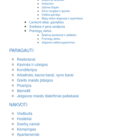
Veeturism
Jojimas žirgais
Kūno rengyba ir sportas
Veiklos gamtoje
Iškylų vietos Jelgavoje ir apylinkėse
Lankomi ūkiai, gamyklos
Sveikata ir gera savijauta
Pramogų vietos
Žaidimų kambariai ir aikštelės
Pramogų vietos
Jelgavos naktinis gyvenimas
PARAGAUTI
Restoranai
Kavinės ir užeigos
Konditerijos
Arbatinės, kavos barai, vyno barai
Greito maisto įstaigos
Picerijos
Išsinešti
Jelgavos miesto išskirtiniai patiekalai
NAKVOTI
Viešbutis
Hosteliai
Svečių namai
Kempingas
Apartamentai