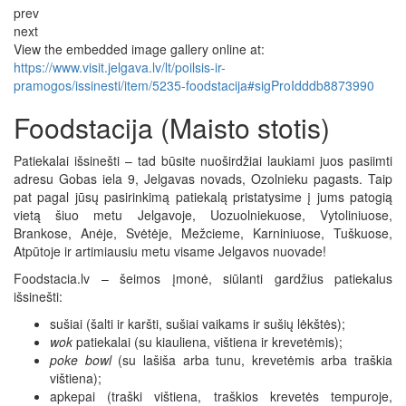
prev
next
View the embedded image gallery online at:
https://www.visit.jelgava.lv/lt/poilsis-ir-
pramogos/issinesti/item/5235-foodstacija#sigProIdddb8873990
Foodstacija (Maisto stotis)
Patiekalai išsinešti – tad būsite nuoširdžiai laukiami juos pasiimti
adresu Gobas iela 9, Jelgavas novads, Ozolnieku pagasts. Taip
pat pagal jūsų pasirinkimą patiekalą pristatysime į jums patogią
vietą šiuo metu Jelgavoje, Uozuolniekuose, Vytoliniuose,
Brankose, Anėje, Svėtėje, Mežcieme, Karniniuose, Tuškuose,
Atpūtoje ir artimiausiu metu visame Jelgavos nuovade!
Foodstacia.lv – šeimos įmonė, siūlanti gardžius patiekalus
išsinešti:
sušiai (šalti ir karšti, sušiai vaikams ir sušių lėkštės);
wok
patiekalai (su kiauliena, vištiena ir krevetėmis);
poke bowl
(su lašiša arba tunu, krevetėmis arba traškia
vištiena);
apkepai (traški vištiena, traškios krevetės tempuroje,