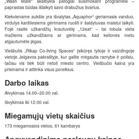
„Wash Mate“ skalbykla patogiai susimokant programėle –
paprastas būdas išlaikyti savo drabužius švarius.
Kiekviename aukšte yra išvalytas „Aquaphor“ geriamasis vanduo,
virdulys karštiesiems gėrimams ruošti ir šaldytuvas maistui laikyti.
Fojė rasite užkandžių krautuvėlę „12eat“ – tai tobula vieta
mažiems užkandžiams ar gėrimams, kad kelionės metu
atgautumėte jėgas.
Viešbutis „Rikap Co-living Spaces“ įsikūręs tylioje ir vaizdingoje
vietoje Jelgavos pakraštyje, kur galite mėgautis ramybe ir poilsiu,
tačiau vis tiek būti netoli miesto centro. Viešbučio kaina yra
prieinama ir atitinka visus poreikius.
Darbo laikas
Atvykimas 14.00–20.00 val.
Išvykimas iki 12.00 val.
Miegamųjų vietų skaičius
173 miegamosios vietos, 61 kambarys
Apgyvendinimo paslaugų kainos