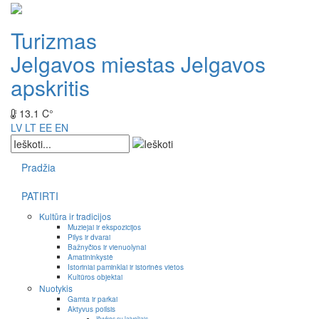
Turizmas
Jelgavos miestas
Jelgavos
apskritis
13.1 C°
LV
LT
EE
EN
Pradžia
PATIRTI
Kultūra ir tradicijos
Muziejai ir ekspozicijos
Pilys ir dvarai
Bažnyčios ir vienuolynai
Amatininkystė
Istoriniai paminklai ir istorinės vietos
Kultūros objektai
Nuotykis
Gamta ir parkai
Aktyvus poilsis
Išvykos su laiveliais