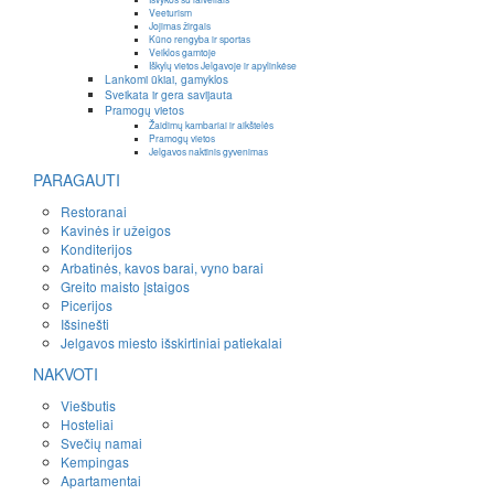
Veeturism
Jojimas žirgais
Kūno rengyba ir sportas
Veiklos gamtoje
Iškylų vietos Jelgavoje ir apylinkėse
Lankomi ūkiai, gamyklos
Sveikata ir gera savijauta
Pramogų vietos
Žaidimų kambariai ir aikštelės
Pramogų vietos
Jelgavos naktinis gyvenimas
PARAGAUTI
Restoranai
Kavinės ir užeigos
Konditerijos
Arbatinės, kavos barai, vyno barai
Greito maisto įstaigos
Picerijos
Išsinešti
Jelgavos miesto išskirtiniai patiekalai
NAKVOTI
Viešbutis
Hosteliai
Svečių namai
Kempingas
Apartamentai