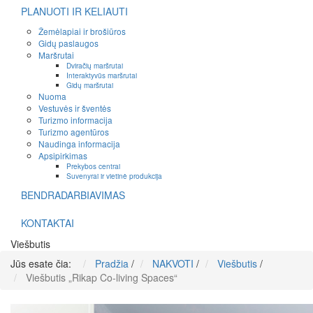
PLANUOTI IR KELIAUTI
Žemėlapiai ir brošiūros
Gidų paslaugos
Maršrutai
Dviračių maršrutai
Interaktyvūs maršrutai
Gidų maršrutai
Nuoma
Vestuvės ir šventės
Turizmo informacija
Turizmo agentūros
Naudinga informacija
Apsipirkimas
Prekybos centrai
Suvenyrai ir vietinė produkcija
BENDRADARBIAVIMAS
KONTAKTAI
Viešbutis
Jūs esate čia:
Pradžia
/
NAKVOTI
/
Viešbutis
/
Viešbutis „Rikap Co-living Spaces“