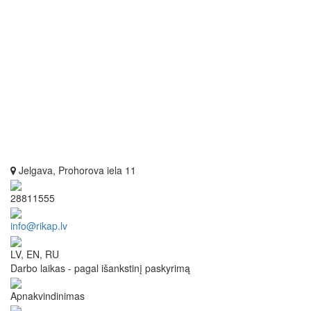
Jelgava, Prohorova iela 11
28811555
info@rikap.lv
LV, EN, RU
Darbo laikas - pagal išankstinį paskyrimą
Apnakvindinimas