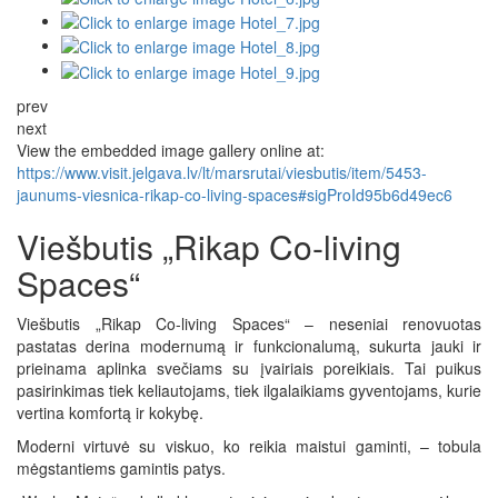
prev
next
View the embedded image gallery online at:
https://www.visit.jelgava.lv/lt/marsrutai/viesbutis/item/5453-
jaunums-viesnica-rikap-co-living-spaces#sigProId95b6d49ec6
Viešbutis „Rikap Co-living
Spaces“
Viešbutis „Rikap Co-living Spaces“ – neseniai renovuotas
pastatas derina modernumą ir funkcionalumą, sukurta jauki ir
prieinama aplinka svečiams su įvairiais poreikiais. Tai puikus
pasirinkimas tiek keliautojams, tiek ilgalaikiams gyventojams, kurie
vertina komfortą ir kokybę.
Moderni virtuvė su viskuo, ko reikia maistui gaminti, – tobula
mėgstantiems gamintis patys.