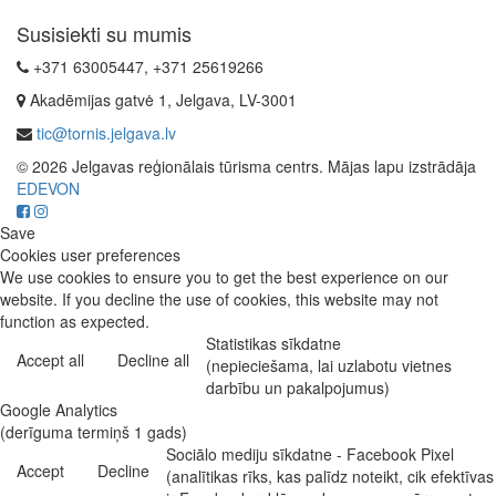
Susisiekti su mumis
+371 63005447, +371 25619266
Akadēmijas gatvė 1, Jelgava, LV-3001
tic@tornis.jelgava.lv
© 2026 Jelgavas reģionālais tūrisma centrs. Mājas lapu izstrādāja
EDEVON
Save
Cookies user preferences
We use cookies to ensure you to get the best experience on our
website. If you decline the use of cookies, this website may not
function as expected.
Statistikas sīkdatne
Accept all
Decline all
(nepieciešama, lai uzlabotu vietnes
darbību un pakalpojumus)
Google Analytics
(derīguma termiņš 1 gads)
Sociālo mediju sīkdatne - Facebook Pixel
Accept
Decline
(analītikas rīks, kas palīdz noteikt, cik efektīvas