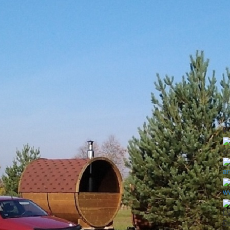
2
a
ww
LV
Da