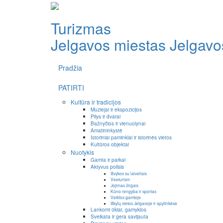
Turizmas
Jelgavos miestas
Jelgavos
Pradžia
PATIRTI
Kultūra ir tradicijos
Muziejai ir ekspozicijos
Pilys ir dvarai
Bažnyčios ir vienuolynai
Amatininkystė
Istoriniai paminklai ir istorinės vietos
Kultūros objektai
Nuotykis
Gamta ir parkai
Aktyvus poilsis
Išvykos su laiveliais
Veeturism
Jojimas žirgais
Kūno rengyba ir sportas
Veiklos gamtoje
Iškylų vietos Jelgavoje ir apylinkėse
Lankomi ūkiai, gamyklos
Sveikata ir gera savijauta