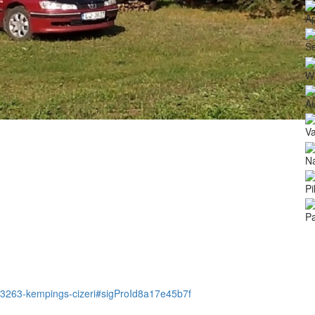
A
Še
Wi
Au
Va
Na
Pi
Pa
tem/3263-kempings-cizeri#sigProId8a17e45b7f