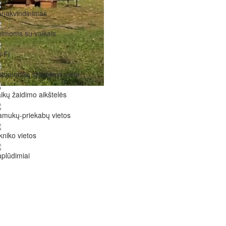
pnakvindinimas
imoms su vaikais
-Fi
tomobilių stovėjimo vieta
ikų žaidimo aikštelės
mukų-priekabų vietos
kniko vietos
plūdimiai