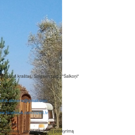
Jelgavos kraštas, Salgales pag., "Šalkoņi"
9477317
ndris.akmens@gmail.com
w.facebook.com/cizeri.lv
, RU, EN
rbo laikas - pagal išankstinį paskyrimą