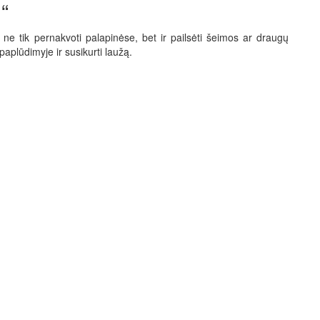
“
e ne tik pernakvoti palapinėse, bet ir pailsėti šeimos ar draugų
paplūdimyje ir susikurti laužą.