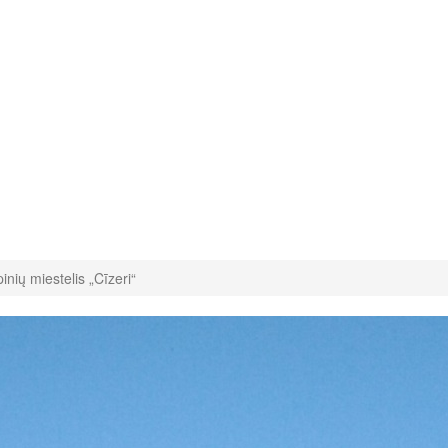
inių miestelis „Cīzeri“