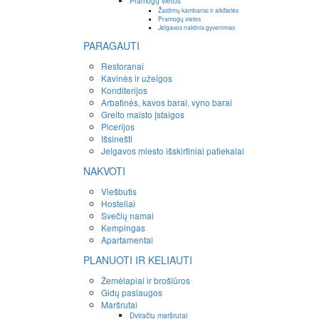
Pramogų vietos
Žaidimų kambariai ir aikštelės
Pramogų vietos
Jelgavos naktinis gyvenimas
PARAGAUTI
Restoranai
Kavinės ir užeigos
Konditerijos
Arbatinės, kavos barai, vyno barai
Greito maisto įstaigos
Picerijos
Išsinešti
Jelgavos miesto išskirtiniai patiekalai
NAKVOTI
Viešbutis
Hosteliai
Svečių namai
Kempingas
Apartamentai
PLANUOTI IR KELIAUTI
Žemėlapiai ir brošiūros
Gidų paslaugos
Maršrutai
Dviračių maršrutai