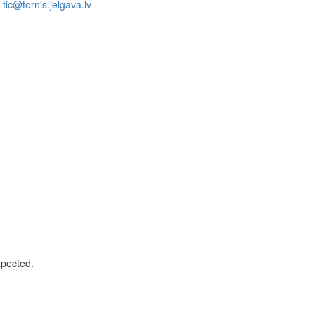
tic@tornis.jelgava.lv
xpected.