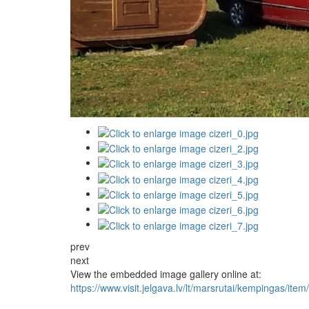
prev
next
View the embedded image gallery online at:
https://www.visit.jelgava.lv/lt/marsrutai/kempingas/i