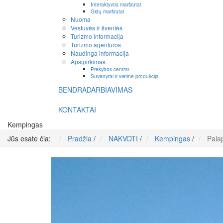
Interaktyvūs maršrutai
Gidų maršrutai
Nuoma
Vestuvės ir šventės
Turizmo informacija
Turizmo agentūros
Naudinga informacija
Apsipirkimas
Prekybos centrai
Suvenyrai ir vietinė produkcija
BENDRADARBIAVIMAS
KONTAKTAI
Kempingas
Jūs esate čia:
Pradžia
/
NAKVOTI
/
Kempingas
/
Palap