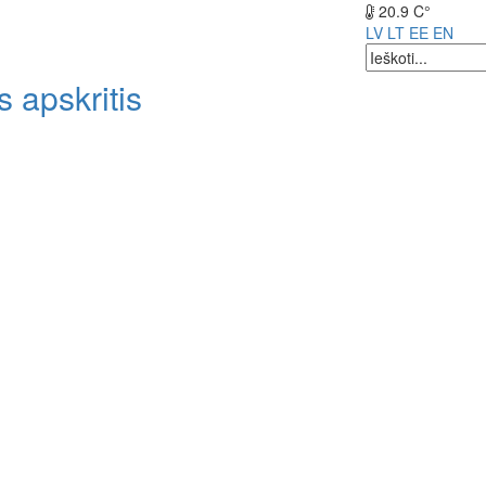
20.9 C°
LV
LT
EE
EN
 apskritis