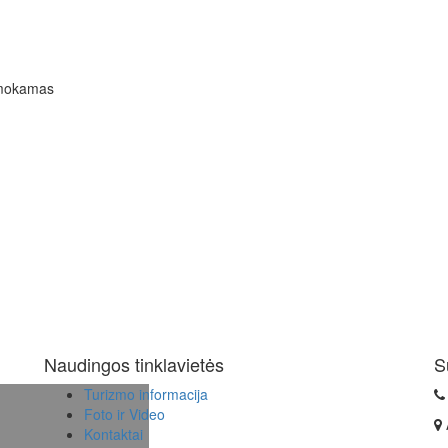
emokamas
Naudingos tinklavietės
S
Turizmo informacija
Foto ir Video
Kontaktai