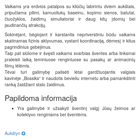
Vaikams yra erdvios patalpos su kliūčių labirintu dviem aukštais,
pripučiama pilimi, kamuoliukų baseinu, kopimo sienos, batutai,
čiuožyklos, žaidimų simuliatoriai ir daug kitų įdomių bei
jaudinančių atrakcijų.
Šokinėjant, bėgiojant ir karstantis nepriverstiniu būdu vaikams
skatinamas fizinis aktyvumas, vystant koordinaciją, dėmesį ir kitus
pagrindinius gebėjimus.
Taip pat siūlome ir švęsti vaikams svarbias šventes arba linksmai
praleisti laiką teminiuose renginiuose su pasakų ar animacinių
filmų lėlėmis.
Tėvai turi galimybę pailsėti lėtai gardžiuojantis valgiais
kavinėje „Bossiks“ ir naudotis bevieliu internetu arba pamankštinti
ranką žaidžiant stalo žaidimus.
Papildoma informacija
Yra galimybė ir užsakyti šventinį valgį Jūsų žeimos ar
kolektyvo renginiams bei šventėms.
Aukštyn