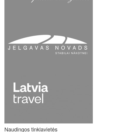
Naudingos tinklavietės