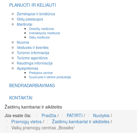
PLANUOTI IR KELIAUTI
Žemėlapiai ir brošiūros
Gidų paslaugos
Maršrutai
Dviračių maršrutai
Interaktyvūs maršrutai
Gidų maršrutai
Nuoma
Vestuvės ir šventės
Turizmo informacija
Turizmo agentūros
Naudinga informacija
Apsipirkimas
Prekybos centrai
Suvenyrai ir vietinė produkcija
BENDRADARBIAVIMAS
KONTAKTAI
Žaidimų kambariai ir aikštelės
Jūs esate čia:
Pradžia
/
PATIRTI
/
Nuotykis
/
Pramogų vietos
/
Žaidimų kambariai ir aikštelės
/
Vaikų pramogų centras „Bossiks“