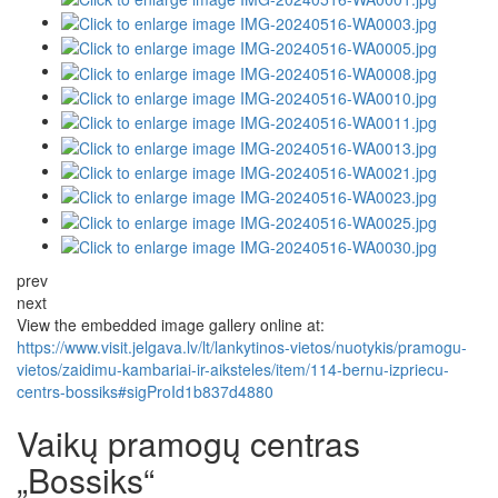
prev
next
View the embedded image gallery online at:
https://www.visit.jelgava.lv/lt/lankytinos-vietos/nuotykis/pramogu-
vietos/zaidimu-kambariai-ir-aiksteles/item/114-bernu-izpriecu-
centrs-bossiks#sigProId1b837d4880
Vaikų pramogų centras
„Bossiks“