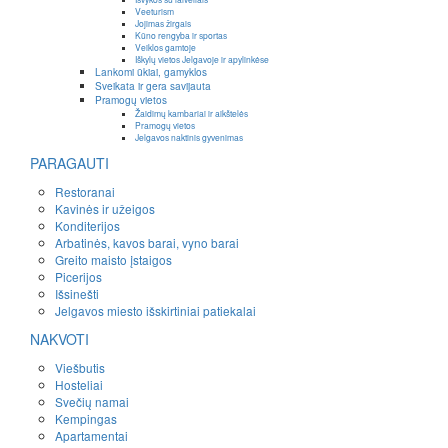
Veeturism
Jojimas žirgais
Kūno rengyba ir sportas
Veiklos gamtoje
Iškylų vietos Jelgavoje ir apylinkėse
Lankomi ūkiai, gamyklos
Sveikata ir gera savijauta
Pramogų vietos
Žaidimų kambariai ir aikštelės
Pramogų vietos
Jelgavos naktinis gyvenimas
PARAGAUTI
Restoranai
Kavinės ir užeigos
Konditerijos
Arbatinės, kavos barai, vyno barai
Greito maisto įstaigos
Picerijos
Išsinešti
Jelgavos miesto išskirtiniai patiekalai
NAKVOTI
Viešbutis
Hosteliai
Svečių namai
Kempingas
Apartamentai