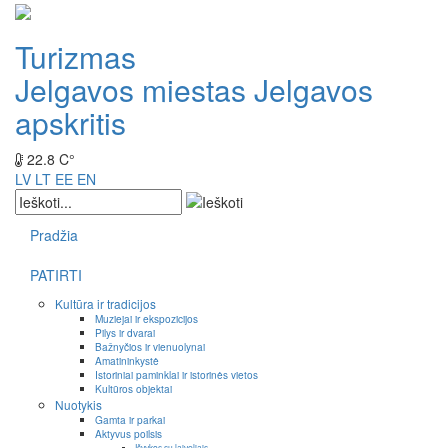
Turizmas
Jelgavos miestas
Jelgavos
apskritis
22.8 C°
LV
LT
EE
EN
Pradžia
PATIRTI
Kultūra ir tradicijos
Muziejai ir ekspozicijos
Pilys ir dvarai
Bažnyčios ir vienuolynai
Amatininkystė
Istoriniai paminklai ir istorinės vietos
Kultūros objektai
Nuotykis
Gamta ir parkai
Aktyvus poilsis
Išvykos su laiveliais