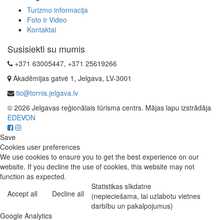
Turizmo informacija
Foto ir Video
Kontaktai
Susisiekti su mumis
+371 63005447, +371 25619266
Akadēmijas gatvė 1, Jelgava, LV-3001
tic@tornis.jelgava.lv
© 2026 Jelgavas reģionālais tūrisma centrs. Mājas lapu izstrādāja
EDEVON
Save
Cookies user preferences
We use cookies to ensure you to get the best experience on our
website. If you decline the use of cookies, this website may not
function as expected.
Statistikas sīkdatne
Accept all
Decline all
(nepieciešama, lai uzlabotu vietnes
darbību un pakalpojumus)
Google Analytics