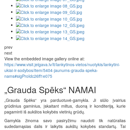
prev
next
View the embedded image gallery online at:
https://www.visit.jelgava.lv/lt/lankytinos-vietos/nuotykis/lankytini-
ukiai-ir-sodybos/item/5404-jaunums-grauda-speka-
nams#sigProIdc26ff1e075
„Grauda Spēks“ NAMAI
„Grauda Spēks“ yra parduotuvė-gamykla. Ji siūlo įvairius
grūdinius gaminius, įskaitant miltus, duoną ir konditeriją, kurie
pagaminti iš aukštos kokybės vietinių grūdų.
Gamykla žinoma savo pasiryžimu naudoti tik natūralias
sudedamąsias dalis ir laikytis aukštų kokybės standartų. Tai