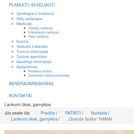
PLANUOTI IR KELIAUTI
Žemėlapiai ir brošiūros
Gidų paslaugos
Maršrutai
Dviračių maršrutai
Interaktyvūs maršrutai
Gidų maršrutai
Nuoma
Vestuvės ir šventės
Turizmo informacija
Turizmo agentūros
Naudinga informacija
Apsipirkimas
Prekybos centrai
Suvenyrai ir vietinė produkcija
BENDRADARBIAVIMAS
KONTAKTAI
Lankomi ūkiai, gamyklos
Jūs esate čia:
Pradžia
/
PATIRTI
/
Nuotykis
/
Lankomi ūkiai, gamyklos
/
„Grauda Spēks“ NAMAI