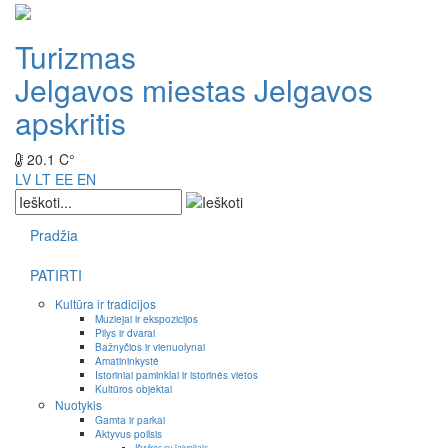
Turizmas
Jelgavos miestas
Jelgavos
apskritis
20.1 C°
LV
LT
EE
EN
Pradžia
PATIRTI
Kultūra ir tradicijos
Muziejai ir ekspozicijos
Pilys ir dvarai
Bažnyčios ir vienuolynai
Amatininkystė
Istoriniai paminklai ir istorinės vietos
Kultūros objektai
Nuotykis
Gamta ir parkai
Aktyvus poilsis
Išvykos su laiveliais