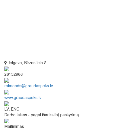
Jelgava, Birzes iela 2
26152966
raimonds@graudaspeks.lv
www.graudaspeks.lv
LV, ENG
Darbo laikas - pagal išankstinį paskyrimą
Maitinimas