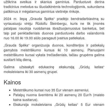
užtikrina sveikus ir skanius gaminius. Parduotuvė derina
tradicinius metodus su šiuolaikinėmis technologijomis, sukurdama
patikimus ir mėgstamus gaminius vietinėje rinkoje.
2024 m. liepą „Grauda Spēks“ pradėjo bendradarbiavimą su
vyriausiuoju virėju Rūdolfu Šteinbergu, kuris ne tik įmonės
patalpas naudoja ruošdamas išvažiuojamuosius banketus, bet
taip pat penktadieniais duonos parduotuvės darbo valandomis
nuo 16.00 iki 19.00 siūlo paragauti įvairius patiekalus.
„Grauda Spēks“ organizuoja duonos, konditerijos ir patiekalų
gamybos meistriškumo kursus iki 10 asmenų. Planuojami
meistriškumo kursai vyksta trečiadieniais, tačiau grupėms galima
susitarti kitą dieną.
Galima užsisakyti edukacinę ekskursiją „Grūdų kelias“
moksleiviams iki 30 asmenų grupei.
Kainos
Meistriškumo kursai nuo 35 Eur vienam asmeniui.
Patalpų nuoma šventėms iki 20 asmenų 20 Eur/h (maisto
kaina susitarus).
Ekskursija moksleiviams „Grūdų kelias“ 5 Eur vienam