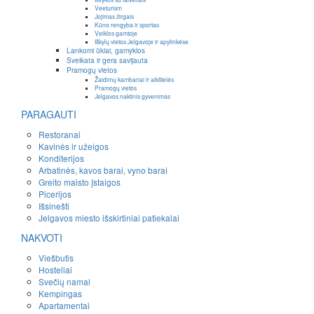
Veeturism
Jojimas žirgais
Kūno rengyba ir sportas
Veiklos gamtoje
Iškylų vietos Jelgavoje ir apylinkėse
Lankomi ūkiai, gamyklos
Sveikata ir gera savijauta
Pramogų vietos
Žaidimų kambariai ir aikštelės
Pramogų vietos
Jelgavos naktinis gyvenimas
PARAGAUTI
Restoranai
Kavinės ir užeigos
Konditerijos
Arbatinės, kavos barai, vyno barai
Greito maisto įstaigos
Picerijos
Išsinešti
Jelgavos miesto išskirtiniai patiekalai
NAKVOTI
Viešbutis
Hosteliai
Svečių namai
Kempingas
Apartamentai