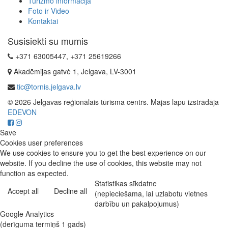
Turizmo informacija
Foto ir Video
Kontaktai
Susisiekti su mumis
+371 63005447, +371 25619266
Akadēmijas gatvė 1, Jelgava, LV-3001
tic@tornis.jelgava.lv
© 2026 Jelgavas reģionālais tūrisma centrs. Mājas lapu izstrādāja
EDEVON
Save
Cookies user preferences
We use cookies to ensure you to get the best experience on our
website. If you decline the use of cookies, this website may not
function as expected.
Statistikas sīkdatne
Accept all
Decline all
(nepieciešama, lai uzlabotu vietnes
darbību un pakalpojumus)
Google Analytics
(derīguma termiņš 1 gads)