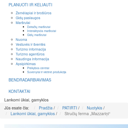
PLANUOTI IR KELIAUTI
Žemėlapiai ir brošiūros
Gidų paslaugos
Maršrutai
Dviračių maršrutai
Interaktyvūs maršrutai
Gidų maršrutai
Nuoma
Vestuvės ir šventės
Turizmo informacija
Turizmo agentūros
Naudinga informacija
Apsipirkimas
Prekybos centrai
Suvenyrai ir vietinė produkcija
BENDRADARBIAVIMAS
KONTAKTAI
Lankomi ūkiai, gamyklos
Jūs esate čia:
Pradžia
/
PATIRTI
/
Nuotykis
/
Lankomi ūkiai, gamyklos
/
Stručių ferma „Mazzariņi“