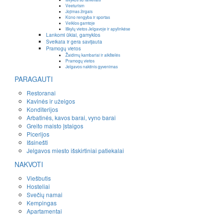
Veeturism
Jojimas žirgais
Kūno rengyba ir sportas
Veiklos gamtoje
Iškylų vietos Jelgavoje ir apylinkėse
Lankomi ūkiai, gamyklos
Sveikata ir gera savijauta
Pramogų vietos
Žaidimų kambariai ir aikštelės
Pramogų vietos
Jelgavos naktinis gyvenimas
PARAGAUTI
Restoranai
Kavinės ir užeigos
Konditerijos
Arbatinės, kavos barai, vyno barai
Greito maisto įstaigos
Picerijos
Išsinešti
Jelgavos miesto išskirtiniai patiekalai
NAKVOTI
Viešbutis
Hosteliai
Svečių namai
Kempingas
Apartamentai