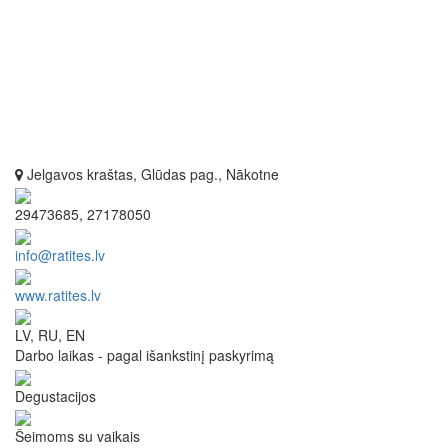
Jelgavos kraštas, Glūdas pag., Nākotne
29473685, 27178050
info@ratites.lv
www.ratites.lv
LV, RU, EN
Darbo laikas - pagal išankstinį paskyrimą
Degustacijos
Šeimoms su vaikais