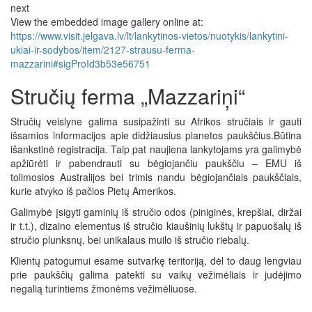
next
View the embedded image gallery online at:
https://www.visit.jelgava.lv/lt/lankytinos-vietos/nuotykis/lankytini-
ukiai-ir-sodybos/item/2127-strausu-ferma-
mazzarini#sigProId3b53e56751
Stručių ferma „Mazzariņi“
Stručių veislyne galima susipažinti su Afrikos stručiais ir gauti
išsamios informacijos apie didžiausius planetos paukščius.Būtina
išankstinė registracija. Taip pat naujiena lankytojams yra galimybė
apžiūrėti ir pabendrauti su bėgiojančiu paukščiu – EMU iš
tolimosios Australijos bei trimis nandu bėgiojančiais paukščiais,
kurie atvyko iš pačios Pietų Amerikos.
Galimybė įsigyti gaminių iš stručio odos (piniginės, krepšiai, diržai
ir t.t.), dizaino elementus iš stručio kiaušinių lukštų ir papuošalų iš
stručio plunksnų, bei unikalaus muilo iš stručio riebalų.
Klientų patogumui esame sutvarkę teritoriją, dėl to daug lengviau
prie paukščių galima patekti su vaikų vežimėliais ir judėjimo
negalią turintiems žmonėms vežimėliuose.