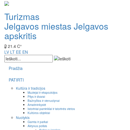
Turizmas
Jelgavos miestas
Jelgavos
apskritis
21.4 C°
LV
LT
EE
EN
Pradžia
PATIRTI
Kultūra ir tradicijos
Muziejai ir ekspozicijos
Pilys ir dvarai
Bažnyčios ir vienuolynai
Amatininkystė
Istoriniai paminklai ir istorinės vietos
Kultūros objektai
Nuotykis
Gamta ir parkai
Aktyvus poilsis
Išvykos su laiveliais