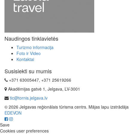
Naudingos tinklavietės
Turizmo informacija
Foto ir Video
Kontaktai
Susisiekti su mumis
+371 63005447, +371 25619266
Akadēmijas gatvė 1, Jelgava, LV-3001
tic@tornis.jelgava.lv
© 2026 Jelgavas reģionālais tūrisma centrs. Mājas lapu izstrādāja
EDEVON
Save
Cookies user preferences