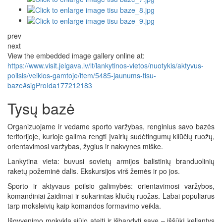
prev
next
View the embedded image gallery online at:
https://www.visit.jelgava.lv/lt/lankytinos-vietos/nuotykis/aktyvus-
poilsis/veiklos-gamtoje/item/5485-jaunums-tisu-
baze#sigProIda177212183
Tysų bazė
Organizuojame ir vedame sporto varžybas, renginius savo bazės
teritorijoje, kurioje galima rengti įvairių sudėtingumų kliūčių ruožų,
orientavimosi varžybas, žygius ir nakvynes miške.
Lankytina vieta: buvusi sovietų armijos balistinių branduolinių
raketų požeminė dalis. Ekskursijos virš žemės ir po jos.
Sporto ir aktyvaus poilsio galimybės: orientavimosi varžybos,
komandiniai žaidimai ir sukarintas kliūčių ruožas. Labai populiarus
tarp moksleivių kaip komandos formavimo veikla.
Išgyvenimo mokykla siūlo ateiti ir išbandyti save – iššūkį keliantys