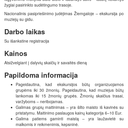
žygiai pasirinkto sudėtingumo trasoje.
Nacionalinis pasipriešinimo judėjimas Žiemgaloje – ekskursija po
muziejų su gidu.
Darbo laikas
Su išankstine registracija
Kainos
Atsižvelgiant į dalyvių skaičių ir savaitės dieną
Papildoma informacija
Pageidautina, kad ekskursijos būtų organizuojamos
grupėms iki 30 žmonių. Pageidautina, kad muziejus būtų
lankomas iki 15 žmonių grupės. Žmonių skaičius trasai,
varžyboms – neribojamas.
Galimas grupių maitinimas – yra šilto maisto iš kavinės su
pristatymu. Maitinimo paslaugos kainų kategorija 6–10 Eur.
Galima patiems gaminti maistą – yra laužavietė su
malkomis ir reikmenimis, kepsninė.