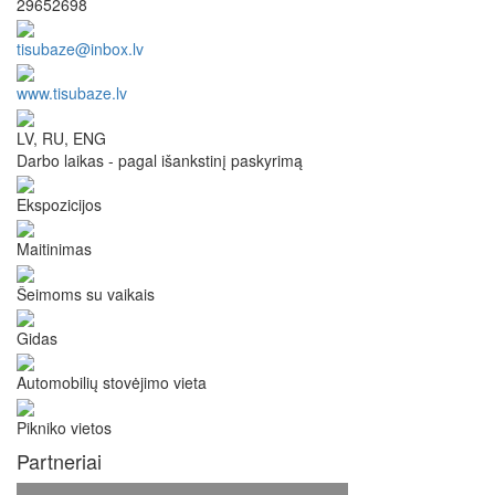
29652698
tisubaze@inbox.lv
www.tisubaze.lv
LV, RU, ENG
Darbo laikas - pagal išankstinį paskyrimą
Ekspozicijos
Maitinimas
Šeimoms su vaikais
Gidas
Automobilių stovėjimo vieta
Pikniko vietos
Partneriai