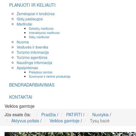
PLANUOTI IR KELIAUTI
Žemėlapiai ir brošiūros
Gidų paslaugos
Maršrutai
Dviračių maršrutai
Interaktyvūs maršrutai
Gidų maršrutai
Nuoma
Vestuvės ir šventės
Turizmo informacija
Turizmo agentūros
Naudinga informacija
Apsipirkimas
Prekybos centrai
Suvenyrai ir vietinė produkcija
BENDRADARBIAVIMAS
KONTAKTAI
Veiklos gamtoje
Jūs esate čia:
Pradžia
/
PATIRTI
/
Nuotykis
/
Aktyvus poilsis
/
Veiklos gamtoje
/
Tysų bazė