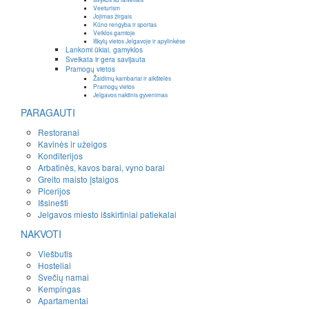
Veeturism
Jojimas žirgais
Kūno rengyba ir sportas
Veiklos gamtoje
Iškylų vietos Jelgavoje ir apylinkėse
Lankomi ūkiai, gamyklos
Sveikata ir gera savijauta
Pramogų vietos
Žaidimų kambariai ir aikštelės
Pramogų vietos
Jelgavos naktinis gyvenimas
PARAGAUTI
Restoranai
Kavinės ir užeigos
Konditerijos
Arbatinės, kavos barai, vyno barai
Greito maisto įstaigos
Picerijos
Išsinešti
Jelgavos miesto išskirtiniai patiekalai
NAKVOTI
Viešbutis
Hosteliai
Svečių namai
Kempingas
Apartamentai