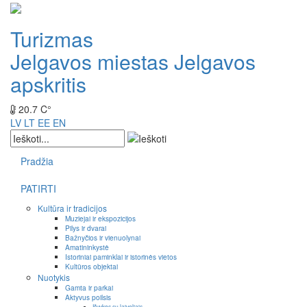
Turizmas
Jelgavos miestas
Jelgavos
apskritis
20.7 C°
LV
LT
EE
EN
Pradžia
PATIRTI
Kultūra ir tradicijos
Muziejai ir ekspozicijos
Pilys ir dvarai
Bažnyčios ir vienuolynai
Amatininkystė
Istoriniai paminklai ir istorinės vietos
Kultūros objektai
Nuotykis
Gamta ir parkai
Aktyvus poilsis
Išvykos su laiveliais