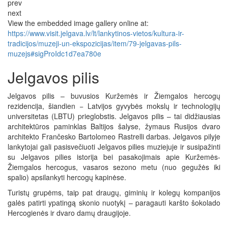
prev
next
View the embedded image gallery online at:
https://www.visit.jelgava.lv/lt/lankytinos-vietos/kultura-ir-
tradicijos/muzeji-un-ekspozicijas/item/79-jelgavas-pils-
muzejs#sigProIdc1d7ea780e
Jelgavos pilis
Jelgavos pilis – buvusios Kuržemės ir Žiemgalos hercogų
rezidencija, šiandien − Latvijos gyvybės mokslų ir technologijų
universitetas (LBTU) prieglobstis. Jelgavos pilis – tai didžiausias
architektūros paminklas Baltijos šalyse, žymaus Rusijos dvaro
architekto Frančesko Bartolomeo Rastrelli darbas. Jelgavos pilyje
lankytojai gali pasisvečiuoti Jelgavos pilies muziejuje ir susipažinti
su Jelgavos pilies istorija bei pasakojimais apie Kuržemės-
Žiemgalos hercogus, vasaros sezono metu (nuo gegužės iki
spalio) apsilankyti hercogų kapinėse.
Turistų grupėms, taip pat draugų, giminių ir kolegų kompanijos
galės patirti ypatingą skonio nuotykį – paragauti karšto šokolado
Hercogienės ir dvaro damų draugijoje.