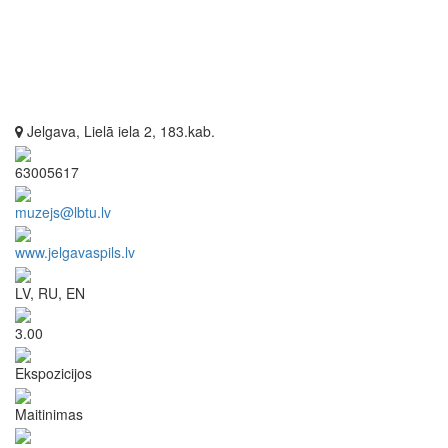
Jelgava, Lielā iela 2, 183.kab.
63005617
muzejs@lbtu.lv
www.jelgavaspils.lv
LV, RU, EN
3.00
Ekspozicijos
Maitinimas