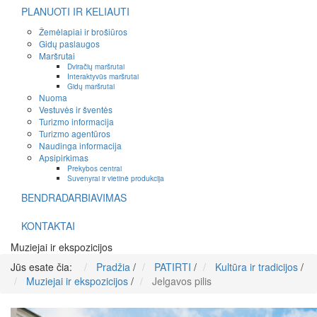
PLANUOTI IR KELIAUTI
Žemėlapiai ir brošiūros
Gidų paslaugos
Maršrutai
Dviračių maršrutai
Interaktyvūs maršrutai
Gidų maršrutai
Nuoma
Vestuvės ir šventės
Turizmo informacija
Turizmo agentūros
Naudinga informacija
Apsipirkimas
Prekybos centrai
Suvenyrai ir vietinė produkcija
BENDRADARBIAVIMAS
KONTAKTAI
Muziejai ir ekspozicijos
Jūs esate čia:
Pradžia
/
PATIRTI
/
Kultūra ir tradicijos
/
Muziejai ir ekspozicijos
/
Jelgavos pilis