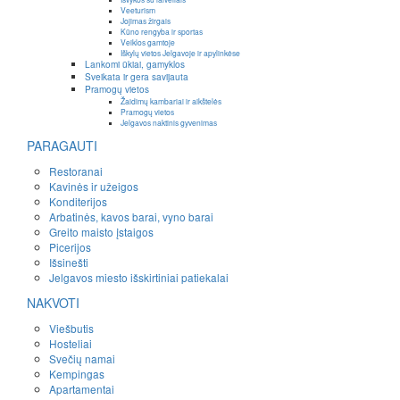
Veeturism
Jojimas žirgais
Kūno rengyba ir sportas
Veiklos gamtoje
Iškylų vietos Jelgavoje ir apylinkėse
Lankomi ūkiai, gamyklos
Sveikata ir gera savijauta
Pramogų vietos
Žaidimų kambariai ir aikštelės
Pramogų vietos
Jelgavos naktinis gyvenimas
PARAGAUTI
Restoranai
Kavinės ir užeigos
Konditerijos
Arbatinės, kavos barai, vyno barai
Greito maisto įstaigos
Picerijos
Išsinešti
Jelgavos miesto išskirtiniai patiekalai
NAKVOTI
Viešbutis
Hosteliai
Svečių namai
Kempingas
Apartamentai