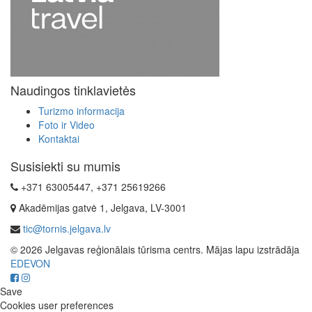
Naudingos tinklavietės
Turizmo informacija
Foto ir Video
Kontaktai
Susisiekti su mumis
+371 63005447, +371 25619266
Akadēmijas gatvė 1, Jelgava, LV-3001
tic@tornis.jelgava.lv
© 2026 Jelgavas reģionālais tūrisma centrs. Mājas lapu izstrādāja
EDEVON
Save
Cookies user preferences