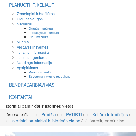
PLANUOTI IR KELIAUTI
Žemėlapiai ir brošiūros
Gidų paslaugos
Maršrutai
Dviračių maršrutai
Interaktyvūs maršrutai
Gidų maršrutai
Nuoma
Vestuvės ir šventės
Turizmo informacija
Turizmo agentūros
Naudinga informacija
Apsipirkimas
Prekybos centrai
Suvenyrai ir vietinė produkcija
BENDRADARBIAVIMAS
KONTAKTAI
Istoriniai paminklai ir istorinės vietos
Jūs esate čia:
Pradžia
/
PATIRTI
/
Kultūra ir tradicijos
/
Istoriniai paminklai ir istorinės vietos
/
Varelių paminklas