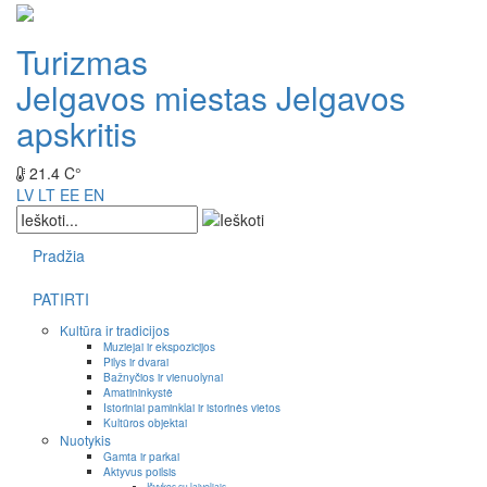
Turizmas
Jelgavos miestas
Jelgavos
apskritis
21.4 C°
LV
LT
EE
EN
Pradžia
PATIRTI
Kultūra ir tradicijos
Muziejai ir ekspozicijos
Pilys ir dvarai
Bažnyčios ir vienuolynai
Amatininkystė
Istoriniai paminklai ir istorinės vietos
Kultūros objektai
Nuotykis
Gamta ir parkai
Aktyvus poilsis
Išvykos su laiveliais