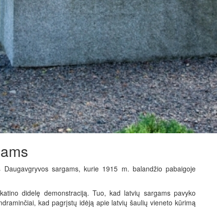
jams
s Daugavgryvos sargams, kurie 1915 m. balandžio pabaigoje
katino didelę demonstraciją. Tuo, kad latvių sargams pavyko
ndraminčiai, kad pagrįstų idėją apie latvių šaulių vieneto kūrimą