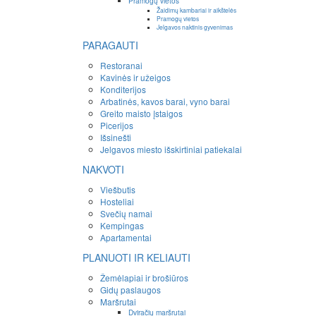
Pramogų vietos
Žaidimų kambariai ir aikštelės
Pramogų vietos
Jelgavos naktinis gyvenimas
PARAGAUTI
Restoranai
Kavinės ir užeigos
Konditerijos
Arbatinės, kavos barai, vyno barai
Greito maisto įstaigos
Picerijos
Išsinešti
Jelgavos miesto išskirtiniai patiekalai
NAKVOTI
Viešbutis
Hosteliai
Svečių namai
Kempingas
Apartamentai
PLANUOTI IR KELIAUTI
Žemėlapiai ir brošiūros
Gidų paslaugos
Maršrutai
Dviračių maršrutai