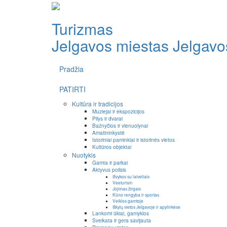
Turizmas
Jelgavos miestas
Jelgavos
Pradžia
PATIRTI
Kultūra ir tradicijos
Muziejai ir ekspozicijos
Pilys ir dvarai
Bažnyčios ir vienuolynai
Amatininkystė
Istoriniai paminklai ir istorinės vietos
Kultūros objektai
Nuotykis
Gamta ir parkai
Aktyvus poilsis
Išvykos su laiveliais
Veeturism
Jojimas žirgais
Kūno rengyba ir sportas
Veiklos gamtoje
Iškylų vietos Jelgavoje ir apylinkėse
Lankomi ūkiai, gamyklos
Sveikata ir gera savijauta