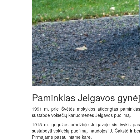
Paminklas Jelgavos gynė
1991 m. prie Švėtės mokyklos atidengtas paminkla
sustabdė vokiečių kariuomenės Jelgavos puolimą.
1915 m. gegužės pradžioje Jelgavoje šis įvykis pas
sustabdyti vokiečių puolimą, naudojosi J. Čakstė ir be
Pirmajame pasauliniame kare.