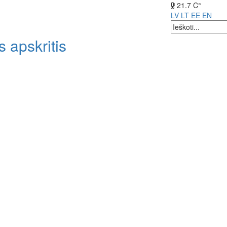
21.7 C°
LV
LT
EE
EN
 apskritis