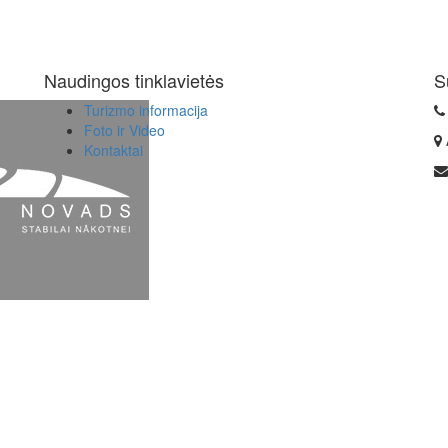
Naudingos tinklavietės
S
Turizmo informacija
Foto ir Video
Kontaktai