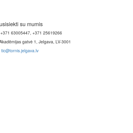
usisiekti su mumis
+371 63005447, +371 25619266
Akadēmijas gatvė 1, Jelgava, LV-3001
tic@tornis.jelgava.lv