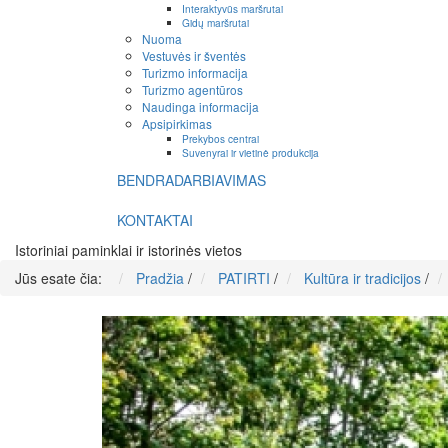
Interaktyvūs maršrutai
Gidų maršrutai
Nuoma
Vestuvės ir šventės
Turizmo informacija
Turizmo agentūros
Naudinga informacija
Apsipirkimas
Prekybos centrai
Suvenyrai ir vietinė produkcija
BENDRADARBIAVIMAS
KONTAKTAI
Istoriniai paminklai ir istorinės vietos
Jūs esate čia:
Pradžia
/
PATIRTI
/
Kultūra ir tradicijos
/