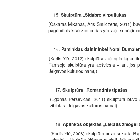
Skulptūra „Sidabro virpuliukas“
(Oskaras Mikanas, Aris Smildzeris, 2011) buv
pagrindinis išraiškos būdas yra vėjo šnarėjim
Paminklas dainininkei Norai Bumbier
(Karlis Ylė, 2012) skulptūra apjungia legendin
Tamsoje skulptūra yra apšviesta – ant jos p
Jelgavos kultūros namų)
Skulptūra „Romantinis tipažas“
(Egonas Peršėvicas, 2011) skulptūra buvo 
žibintas (Jelgavos kultūros namai)
Aplinkos objektas „Lietaus žmogeli
(Karlis Ylė, 2008) skulptūra buvo sukurta Ryg
miestui. Ji kviečia žiūrovą sustoti, įsiklaus