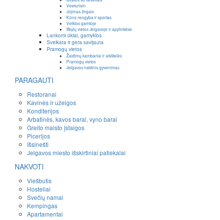
Veeturism
Jojimas žirgais
Kūno rengyba ir sportas
Veiklos gamtoje
Iškylų vietos Jelgavoje ir apylinkėse
Lankomi ūkiai, gamyklos
Sveikata ir gera savijauta
Pramogų vietos
Žaidimų kambariai ir aikštelės
Pramogų vietos
Jelgavos naktinis gyvenimas
PARAGAUTI
Restoranai
Kavinės ir užeigos
Konditerijos
Arbatinės, kavos barai, vyno barai
Greito maisto įstaigos
Picerijos
Išsinešti
Jelgavos miesto išskirtiniai patiekalai
NAKVOTI
Viešbutis
Hosteliai
Svečių namai
Kempingas
Apartamentai