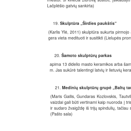
Lačplėšio gatvių sankirta)
Skulptūra „Širdies paukštis“
(Karlis Ylė, 2011) skulptūra sukurta pirmoj
gera vieta medituoti ir susitikti (Lielupės pr
Šamoto skulptūrų parkas
apima 13 didelio masto keramikos arba šam
m. Jas sukūrė talentingi latvių ir lietuvių ke
Medinių skulptūrų grupė „Baltų t
(Maris Gailis, Gundaras Kozlovskis, Tautvi
vaizdai gali būti vertinami kaip nuoroda į tri
ir sudaro žvaigždę iš trijų spindulių, tačiau 
(Pašto sala)