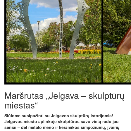
Maršrutas „Jelgava – skulptūrų
miestas“
Siūlome susipažinti su Jelgavos skulptūrų istorijomis!
Jelgavos miesto aplinkoje skulptūros savo vietą rado jau
seniai – dėl metalo meno ir keramikos simpoziumų, įvairių