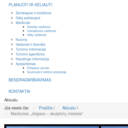
PLANUOTI IR KELIAUTI
Žemėlapiai ir brošiūros
Gidų paslaugos
Maršrutai
Dviračių maršrutai
Interaktyvūs maršrutai
Gidų maršrutai
Nuoma
Vestuvės ir šventės
Turizmo informacija
Turizmo agentūros
Naudinga informacija
Apsipirkimas
Prekybos centrai
Suvenyrai ir vietinė produkcija
BENDRADARBIAVIMAS
KONTAKTAI
Aktualu
Jūs esate čia:
Pradžia
/
Aktualu
/
Maršrutas „Jelgava – skulptūrų miestas“