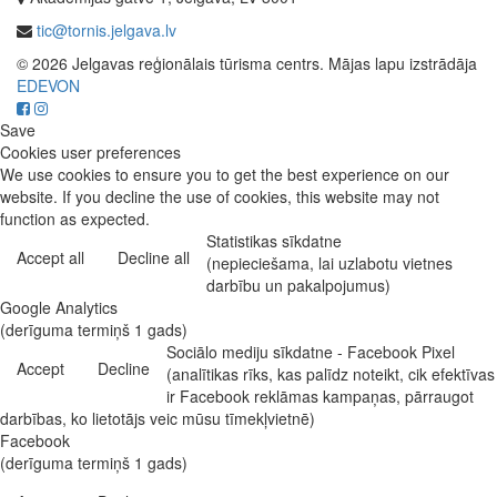
tic@tornis.jelgava.lv
© 2026 Jelgavas reģionālais tūrisma centrs. Mājas lapu izstrādāja
EDEVON
Save
Cookies user preferences
We use cookies to ensure you to get the best experience on our
website. If you decline the use of cookies, this website may not
function as expected.
Statistikas sīkdatne
Accept all
Decline all
(nepieciešama, lai uzlabotu vietnes
darbību un pakalpojumus)
Google Analytics
(derīguma termiņš 1 gads)
Sociālo mediju sīkdatne - Facebook Pixel
Accept
Decline
(analītikas rīks, kas palīdz noteikt, cik efektīvas
ir Facebook reklāmas kampaņas, pārraugot
darbības, ko lietotājs veic mūsu tīmekļvietnē)
Facebook
(derīguma termiņš 1 gads)