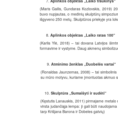
Aplinkos objektas „Laiko traukinys“
(Maris Gailis, Gundaras Kozlovskis, 2019) 20
buvo nupjautas, o medinių skulptūrų simpoziume
išgyveno 250 metų. Skulptūros priekyje yra loko
Aplinkos objektas „Laiko ratas 100“
(Karlis Ylė, 2018) – tai dovana Latvijos šimtm
formavime ir vystyme. Daug akmenų simbolizuoj
Atminimo ženklas „Duobelės vartai“
(Ronaldas Jaunzemas, 2008) – tai simbolinis a
su mūro motyvu, kuriame įmontuotas akmuo su u
Skulptūra „Sumaišyti ir sudėti“
(Kęstutis Lanauskis, 2011) pirmajame metalo 
virsta judančiąja lempa: ji gali būti naudojama 
tarp Krišjana Barona ir Dobeles gatvių)