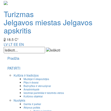
Turizmas
Jelgavos miestas
Jelgavos
apskritis
18.5 C°
LV
LT
EE
EN
Pradžia
PATIRTI
Kultūra ir tradicijos
Muziejai ir ekspozicijos
Pilys ir dvarai
Bažnyčios ir vienuolynai
Amatininkystė
Istoriniai paminklai ir istorinės vietos
Kultūros objektai
Nuotykis
Gamta ir parkai
Aktyvus poilsis
Išvykos su laiveliais