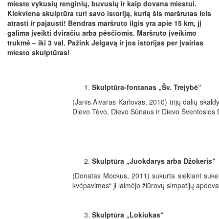
mieste vykusių renginių, buvusių ir kaip dovana miestui.
Kiekviena skulptūra turi savo istoriją, kurią šis maršrutas leis
atrasti ir pajausti! Bendras maršruto ilgis yra apie 15 km, jį
galima įveikti dviračiu arba pėsčiomis. Maršruto įveikimo
trukmė – iki 3 val. Pažink Jelgavą ir jos istorijas per įvairias
miesto skulptūras!
Skulptūra-fontanas „Šv. Trejybė“
(Janis Aivaras Karlovas, 2010) trijų dalių skald
Dievo Tėvo, Dievo Sūnaus ir Dievo Šventosios 
Skulptūra „Juokdarys arba Džokeris“
(Donatas Mockus, 2011) sukurta siekiant suk
kvėpavimas“ ji laimėjo žiūrovų simpatijų apdov
Skulptūra „Lokiukas“