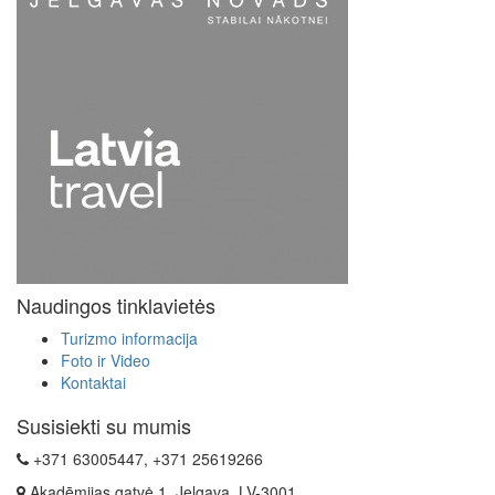
Naudingos tinklavietės
Turizmo informacija
Foto ir Video
Kontaktai
Susisiekti su mumis
+371 63005447, +371 25619266
Akadēmijas gatvė 1, Jelgava, LV-3001