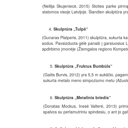
(Nellija Skujeniecė, 2015) Stoties parke pir
statomos visoje Latvijoje. Šiandien skulptūra yr
Skulptūra „Tulpė“
(Gunaras Platperis, 2011) skulptūra, sukurta ka
sodus. Pavaizduota gėlė panaši į garsiuosius La
apdirbimo įmonėje (Žiemgalos regiono Kompeten
Skulptūra „Fruktus Bumbūls“
(Gaitis Burvis, 2012) yra 5,5 m aukščio, pagamint
sukurta metalo meno simpoziumo metu (Ažuol
Skulptūra „Metalinis briedis“
(Donatas Mockus, Inesė Valterė, 2013) prime
spalvos su perlamutriniu spindesiu, o ant jo g