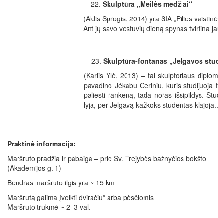
Skulptūra „Meilės medžiai“
(Aldis Sprogis, 2014) yra SIA „Pilies vaisti
Ant jų savo vestuvių dieną spynas tvirtina 
Skulptūra-fontanas „Jelgavos stu
(Karlis Ylė, 2013) – tai skulptoriaus diplo
pavadino Jėkabu Ceriniu, kuris studijuoja t
paliesti rankeną, tada noras išsipildys. St
lyja, per Jelgavą kažkoks studentas klajoja..
Praktinė informacija:
Maršruto pradžia ir pabaiga – prie Šv. Trejybės bažnyčios bokšto
(Akademijos g. 1)
Bendras maršruto ilgis yra ~ 15 km
Maršrutą galima įveikti dviračiu* arba pėsčiomis
Maršruto trukmė ~ 2–3 val.