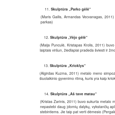
Skulptūra „Parko gėlė“
(Maris Gailis, Armandas Vecvanagas, 2011) su
parkas)
Skulptūra „Vėjo gėlė“
(Maija Punculė, Kristapas Krolis, 2011) buvo
laiptais viršun, žiedlapiai pradeda šviesti ir
Skulptūra „Krioklys“
(Algirdas Kuzma, 2011) metalo meno simpoziu
šiuolaikinio gyvenimo ritmą, kuris yra kaip kriok
Skulptūra „Aš tave matau“
(Kristas Zarinis, 2011) buvo sukurta metalo m
nepastebi daug įdomių dalykų, vykstančių apli
stebintiems. Jie taip pat verti dėmesio (Perga